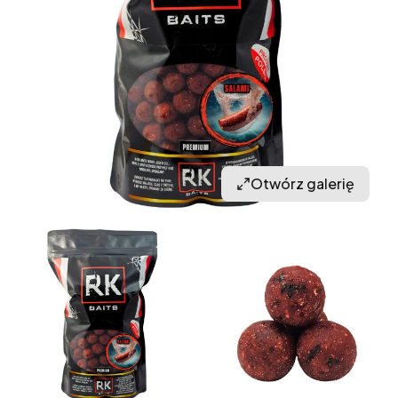
Otwórz galerię