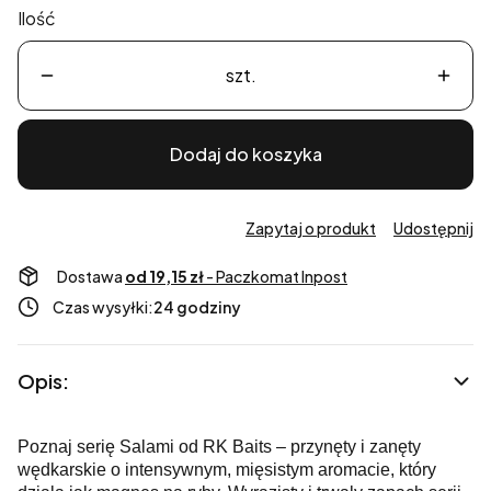
Ilość
szt.
Dodaj do koszyka
Zapytaj o produkt
Udostępnij
Dostawa
od 19,15 zł
- Paczkomat Inpost
Czas wysyłki:
24 godziny
Opis:
Poznaj serię Salami od RK Baits – przynęty i zanęty
wędkarskie o intensywnym, mięsistym aromacie, który