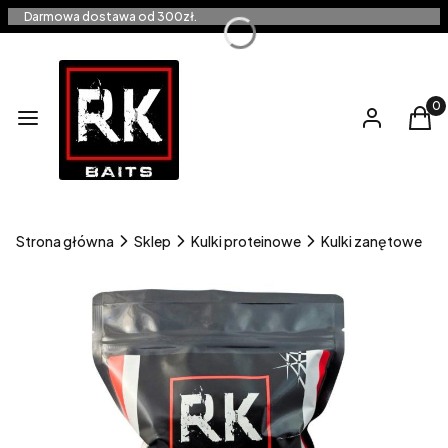
Darmowa dostawa od 300zł.
Produ
Menu
Zaloguj się
Kos
Strona główna
Sklep
Kulki proteinowe
Kulki zanętowe