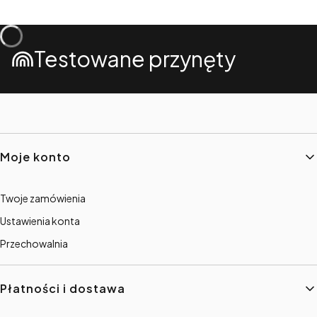
Testowane przynęty
Linki w stopce
Moje konto
Twoje zamówienia
Ustawienia konta
Przechowalnia
Płatności i dostawa