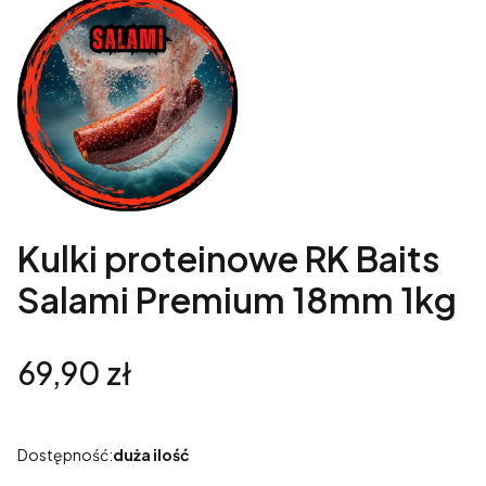
Kulki proteinowe RK Baits
Salami Premium 18mm 1kg
Cena
69,90 zł
Dostępność:
duża ilość