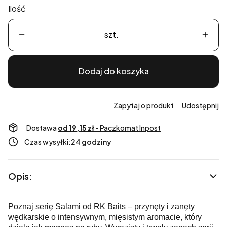
Ilość
szt.
Dodaj do koszyka
Zapytaj o produkt
Udostępnij
Dostawa
od 19,15 zł
- Paczkomat Inpost
Czas wysyłki:
24 godziny
Opis:
Poznaj serię Salami od RK Baits – przynęty i zanęty
wędkarskie o intensywnym, mięsistym aromacie, który