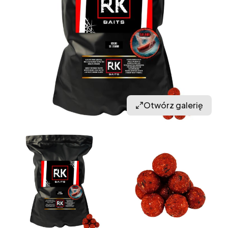
Otwórz galerię