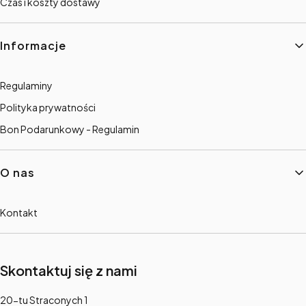
Czas i koszty dostawy
Informacje
Regulaminy
Polityka prywatności
Bon Podarunkowy - Regulamin
O nas
Kontakt
Skontaktuj się z nami
Adres:
20-tu Straconych 1