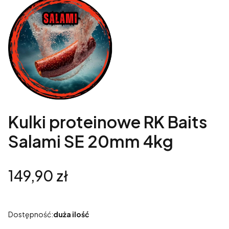
Kulki proteinowe RK Baits
Salami SE 20mm 4kg
Cena
149,90 zł
Dostępność:
duża ilość