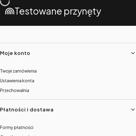
Testowane przynęty
Linki w stopce
Moje konto
Twoje zamówienia
Ustawienia konta
Przechowalnia
Płatności i dostawa
Formy płatności