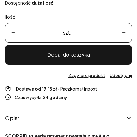
Dostępność:
duża ilość
Ilość
szt.
Dodaj do koszyka
Zapytaj o produkt
Udostępnij
Dostawa
od 19,15 zł
- Paczkomat Inpost
Czas wysyłki:
24 godziny
Opis:
SCORPID to seria przynęt powstała z myślą o