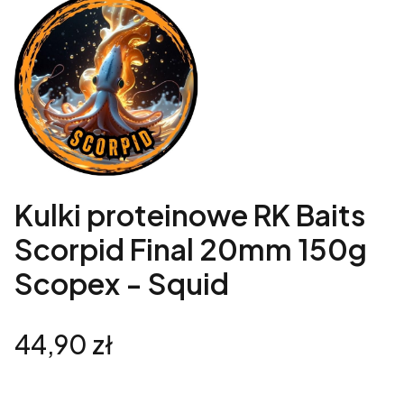
Kulki proteinowe RK Baits
Scorpid Final 20mm 150g
Scopex - Squid
Cena
44,90 zł