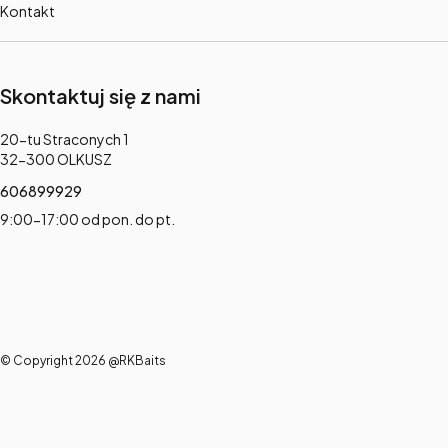
Kontakt
Skontaktuj się z nami
Adres:
20-tu Straconych 1
32-300 OLKUSZ
606899929
9:00-17:00 od pon. do pt.
© Copyright 2026 @RKBaits