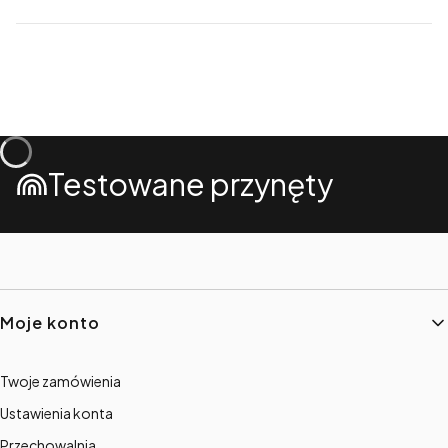
Testowane przynęty
Linki w stopce
Moje konto
Twoje zamówienia
Ustawienia konta
Przechowalnia