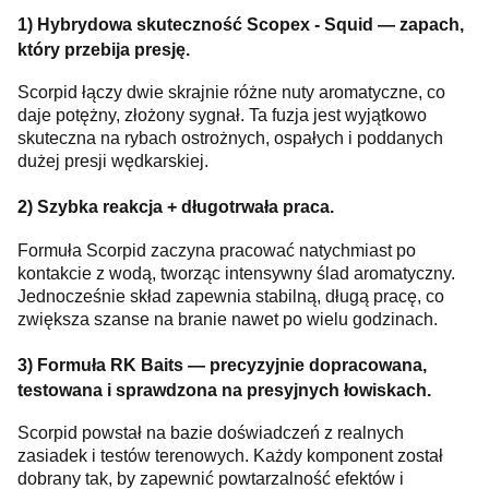
1) Hybrydowa skuteczność Scopex - Squid — zapach,
który przebija presję.
Scorpid łączy dwie skrajnie różne nuty aromatyczne, co
daje potężny, złożony sygnał. Ta fuzja jest wyjątkowo
skuteczna na rybach ostrożnych, ospałych i poddanych
dużej presji wędkarskiej.
2) Szybka reakcja + długotrwała praca.
Formuła Scorpid zaczyna pracować natychmiast po
kontakcie z wodą, tworząc intensywny ślad aromatyczny.
Jednocześnie skład zapewnia stabilną, długą pracę, co
zwiększa szanse na branie nawet po wielu godzinach.
3) Formuła RK Baits — precyzyjnie dopracowana,
testowana i sprawdzona na presyjnych łowiskach.
Scorpid powstał na bazie doświadczeń z realnych
zasiadek i testów terenowych. Każdy komponent został
dobrany tak, by zapewnić powtarzalność efektów i