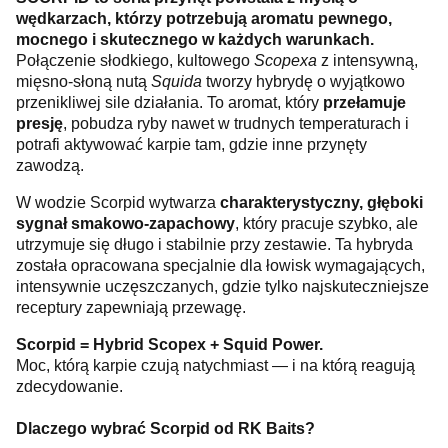
wędkarzach, którzy potrzebują aromatu pewnego,
mocnego i skutecznego w każdych warunkach.
Połączenie słodkiego, kultowego
Scopexa
z intensywną,
mięsno-słoną nutą
Squida
tworzy hybrydę o wyjątkowo
przenikliwej sile działania. To aromat, który
przełamuje
presję
, pobudza ryby nawet w trudnych temperaturach i
potrafi aktywować karpie tam, gdzie inne przynęty
zawodzą.
W wodzie Scorpid wytwarza
charakterystyczny, głęboki
sygnał smakowo-zapachowy
, który pracuje szybko, ale
utrzymuje się długo i stabilnie przy zestawie. Ta hybryda
została opracowana specjalnie dla łowisk wymagających,
intensywnie uczęszczanych, gdzie tylko najskuteczniejsze
receptury zapewniają przewagę.
Scorpid = Hybrid Scopex + Squid Power.
Moc, którą karpie czują natychmiast — i na którą reagują
zdecydowanie.
Dlaczego wybrać Scorpid od RK Baits?