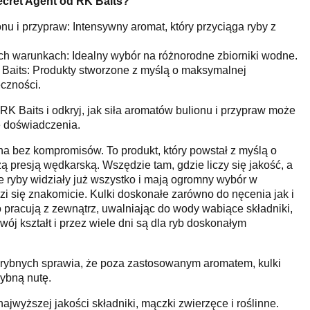
cret Agent od RK Baits?
nu i przypraw: Intensywny aromat, który przyciąga ryby z
h warunkach: Idealny wybór na różnorodne zbiorniki wodne.
Baits: Produkty stworzone z myślą o maksymalnej
czności.
K Baits i odkryj, jak siła aromatów bulionu i przypraw może
 doświadczenia.
ona bez kompromisów. To produkt, który powstał z myślą o
ą presją wędkarską. Wszędzie tam, gdzie liczy się jakość, a
zie ryby widziały już wszystko i mają ogromny wybór w
zi się znakomicie. Kulki doskonałe zarówno do nęcenia jak i
 pracują z zewnątrz, uwalniając do wody wabiące składniki,
ój kształt i przez wiele dni są dla ryb doskonałym
ybnych sprawia, że poza zastosowanym aromatem, kulki
ybną nutę.
jwyższej jakości składniki, mączki zwierzęce i roślinne.