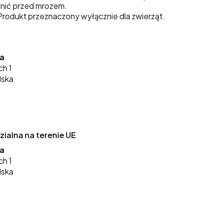
nić przed mrozem.
rodukt przeznaczony wyłącznie dla zwierząt.
ka
ch 1
lska
alna na terenie UE
ka
ch 1
lska