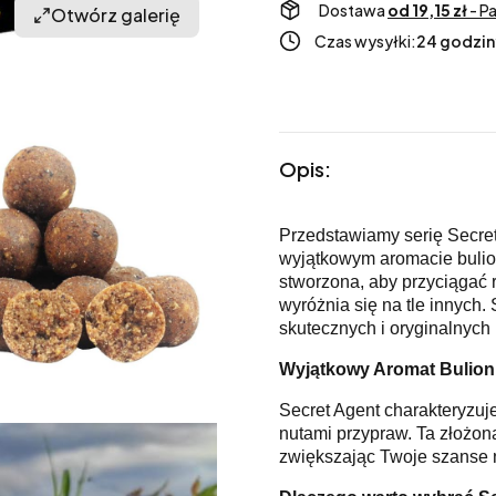
Dostawa
od 19,15 zł
- P
Otwórz galerię
Czas wysyłki:
24 godzin
Opis:
Przedstawiamy serię Secret
wyjątkowym aromacie bulio
stworzona, aby przyciągać
wyróżnia się na tle innych.
skutecznych i oryginalnych
Wyjątkowy Aromat Bulion
Secret Agent charakteryzu
nutami przypraw. Ta złożona
zwiększając Twoje szanse