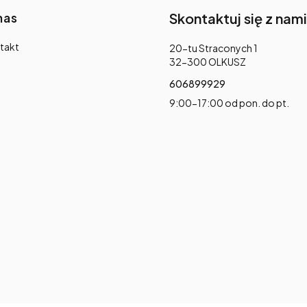
nas
Skontaktuj się z nami
takt
Adres:
20-tu Straconych 1
32-300 OLKUSZ
606899929
9:00-17:00 od pon. do pt.