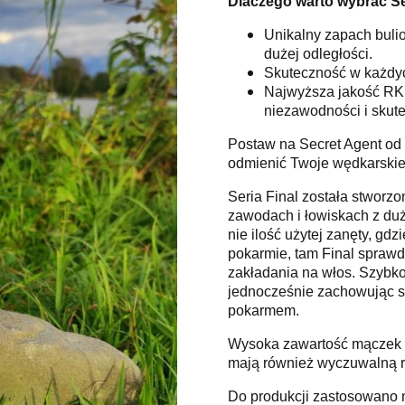
Dlaczego warto wybrać Se
Unikalny zapach bulio
dużej odległości.
Skuteczność w każdyc
Najwyższa jakość RK 
niezawodności i skute
Postaw na Secret Agent od R
odmienić Twoje wędkarskie
Seria Final została stworz
zawodach i łowiskach z duż
nie ilość użytej zanęty, gd
pokarmie, tam Final sprawd
zakładania na włos. Szybko
jednocześnie zachowując sw
pokarmem.
Wysoka zawartość mączek r
mają również wyczuwalną r
Do produkcji zastosowano na