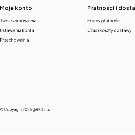
Linki w stopce
Moje konto
Płatności i dost
Twoje zamówienia
Formy płatności
Ustawienia konta
Czas i koszty dostawy
Przechowalnia
© Copyright 2026 @RKBaits