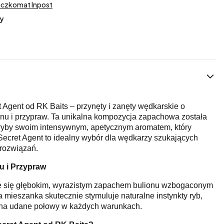
aczkomat Inpost
y
 Agent od RK Baits – przynęty i zanęty wędkarskie o
nu i przypraw. Ta unikalna kompozycja zapachowa została
 ryby swoim intensywnym, apetycznym aromatem, który
 Secret Agent to idealny wybór dla wędkarzy szukających
 rozwiązań.
u i Przypraw
je się głębokim, wyrazistym zapachem bulionu wzbogaconym
 mieszanka skutecznie stymuluje naturalne instynkty ryb,
 na udane połowy w każdych warunkach.