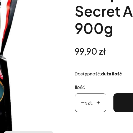
Secret 
900g
Cena
99,90 zł
Dostępność:
duża ilość
Ilość
szt.