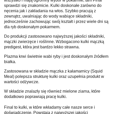
wszystko i mają ogromny wybór w pokarmie, tam Final
sprawdzi się znakomicie. Kulki doskonałe zarówno do
nęcenia jak i zakładania na włos. Szybko pracują z
zewnątrz, uwalniając do wody wabiące składniki,
jednocześnie zachowując swój kształt i przez wiele dni są
dla ryb doskonałym pokarmem.
Do produkcji zastosowano najwyższej jakości składniki,
mączki zwierzęce i roślinne. Wzbogacono kulki mączką
predigest, która jest bardzo lekko strawna.
Plazma krwi świetnie wabi ryby i jest doskonałym źródłem
białka.
Zastosowana w składzie mączka z kałamarnicy (Squid
Meal) polepsza strukturę kulki oraz uzupełnia produkt w
wartości odżywcze.
W składzie znalazły się również mielone ziarna, które
dodatkowo poprawiają pracę kulki.
Final to kulki, w które wkładamy całe nasze serce i
doświadczenie. Powstają z najwyższej jakości