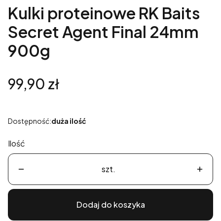
Kulki proteinowe RK Baits
Secret Agent Final 24mm
900g
Cena
99,90 zł
Dostępność:
duża ilość
Ilość
szt.
Dodaj do koszyka