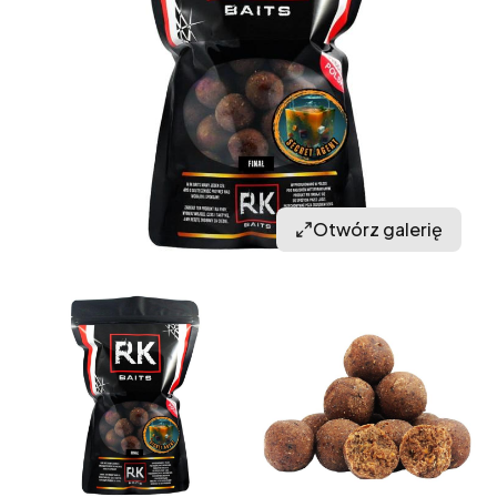
Otwórz galerię