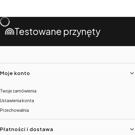
Testowane przynęty
Linki w stopce
Moje konto
Twoje zamówienia
Ustawienia konta
Przechowalnia
Płatności i dostawa