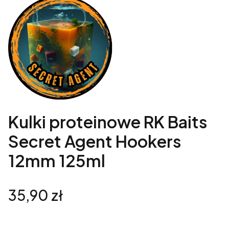
Kulki proteinowe RK Baits
Secret Agent Hookers
12mm 125ml
Cena
35,90 zł