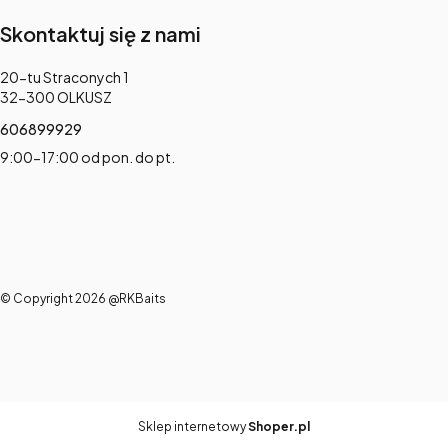
Skontaktuj się z nami
Adres:
20-tu Straconych 1
32-300 OLKUSZ
606899929
9:00-17:00 od pon. do pt.
© Copyright 2026 @RKBaits
Sklep internetowy
Shoper.pl