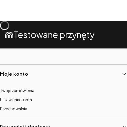
Testowane przynęty
Linki w stopce
Moje konto
Twoje zamówienia
Ustawienia konta
Przechowalnia
Płatności i dostawa