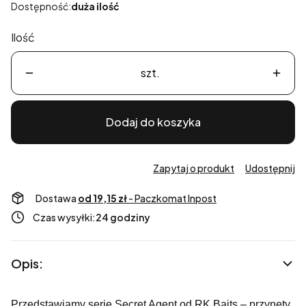
Dostępność:
duża ilość
Ilość
szt.
Dodaj do koszyka
Zapytaj o produkt
Udostępnij
Dostawa
od 19,15 zł
- Paczkomat Inpost
Czas wysyłki:
24 godziny
Opis:
Przedstawiamy serię Secret Agent od RK Baits – przynęty