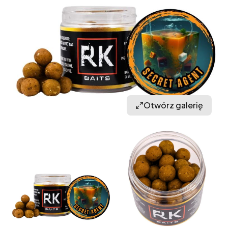
Otwórz galerię