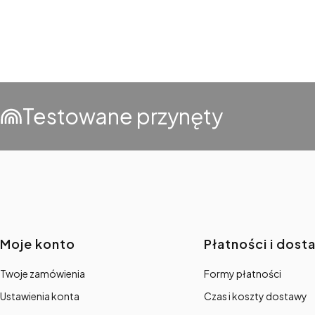
Testowane przynęty
Linki w stopce
Moje konto
Płatności i dost
Twoje zamówienia
Formy płatności
Ustawienia konta
Czas i koszty dostawy