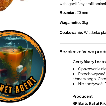
wzbogaciliśmy profil amino
Rozmiar:
20 mm
Waga netto:
3kg
Opakowanie:
Wiaderko pla
Bezpieczeństwo prod
Certyfikaty i os
Opakowanie nie
Przechowywać w
słonecznego. Chro
Nie spożywać. P
Producent
RK Baits Rafał Ki