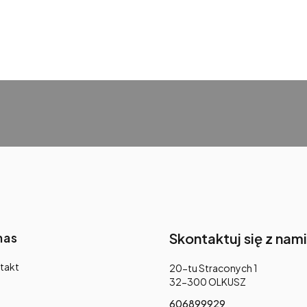
nas
Skontaktuj się z nami
takt
Adres:
20-tu Straconych 1
32-300 OLKUSZ
606899929