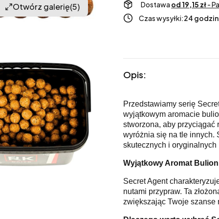
Dostawa
od 19,15 zł
- P
Otwórz galerię
(5)
Czas wysyłki:
24 godzin
Opis:
Przedstawiamy serię Secret
wyjątkowym aromacie bulio
stworzona, aby przyciągać
wyróżnia się na tle innych.
skutecznych i oryginalnych
Wyjątkowy Aromat Bulion
Secret Agent charakteryzu
nutami przypraw. Ta złożona
zwiększając Twoje szanse