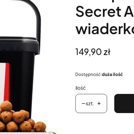
Secret 
wiaderk
Cena
149,90 zł
Dostępność:
duża ilość
Ilość
szt.