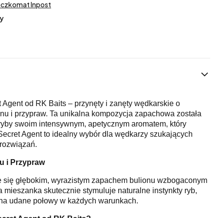
aczkomat Inpost
y
 Agent od RK Baits – przynęty i zanęty wędkarskie o
nu i przypraw. Ta unikalna kompozycja zapachowa została
 ryby swoim intensywnym, apetycznym aromatem, który
 Secret Agent to idealny wybór dla wędkarzy szukających
 rozwiązań.
u i Przypraw
je się głębokim, wyrazistym zapachem bulionu wzbogaconym
 mieszanka skutecznie stymuluje naturalne instynkty ryb,
 na udane połowy w każdych warunkach.