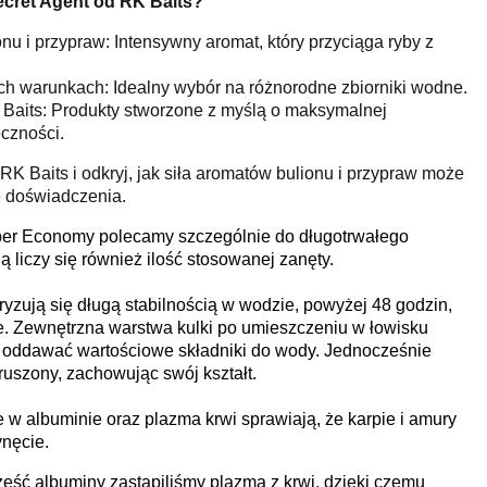
cret Agent od RK Baits?
nu i przypraw: Intensywny aromat, który przyciąga ryby z
h warunkach: Idealny wybór na różnorodne zbiorniki wodne.
Baits: Produkty stworzone z myślą o maksymalnej
czności.
K Baits i odkryj, jak siła aromatów bulionu i przypraw może
 doświadczenia.
uper Economy polecamy szczególnie do długotrwałego
ą liczy się również ilość stosowanej zanęty.
teryzują się długą stabilnością w wodzie, powyżej 48 godzin,
e. Zewnętrzna warstwa kulki po umieszczeniu w łowisku
 oddawać wartościowe składniki do wody. Jednocześnie
ruszony, zachowując swój kształt.
e w albuminie oraz plazma krwi sprawiają, że karpie i amury
ynęcie.
ść albuminy zastąpiliśmy plazmą z krwi, dzięki czemu