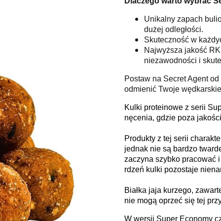
Dlaczego warto wybrać Se
Unikalny zapach bulio
dużej odległości.
Skuteczność w każdyc
Najwyższa jakość RK 
niezawodności i skute
Postaw na Secret Agent od R
odmienić Twoje wędkarskie
Kulki proteinowe z serii S
nęcenia, gdzie poza jakości
Produkty z tej serii charak
jednak nie są bardzo tward
zaczyna szybko pracować i
rdzeń kulki pozostaje niena
Białka jaja kurzego, zawart
nie mogą oprzeć się tej prz
W wersji Super Economy czę