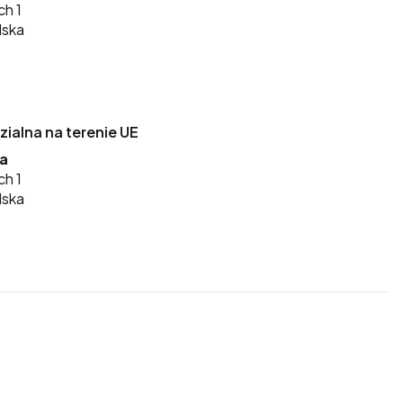
ch 1
lska
alna na terenie UE
ka
ch 1
lska