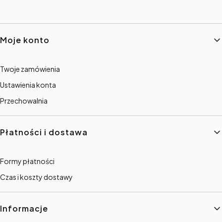
Linki w stopce
Moje konto
Twoje zamówienia
Ustawienia konta
Przechowalnia
Płatności i dostawa
Formy płatności
Czas i koszty dostawy
Informacje