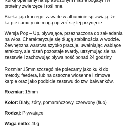
Kulkę oparliśmy na sprawdzonym miksie bogatym w
proteiny zwierzęce i roślinne.
Białka jaja kurzego, zawarte w albuminie sprawiają, że
karpie i amury nie mogą oprzeć się tej przynęcie.
Wersja Pop – Up, pływające, przeznaczona do zakładania
na włos. Charakteryzuje się długą stabilnością w wodzie.
Zewnętrzna warstwa szybko pracuje, uwalniając wabiące
atraktory, ale rdzeń pozostaje twardy, utrzymując się na
zestawie i zachowując pływalność ponad 24 godziny.
Rozmiar 15mm szczególnie polecamy jako kulki do
metody, feedera, lub na ostrożne wiosenne i zimowe
karpie oraz jako podbicie zestawu do tzw. bałwanków.
Rozmiar:
15mm
Kolor:
Biały, żółty, pomarańczowy, czerwony (fluo)
Rodzaj:
Pływające
Waga netto:
40g