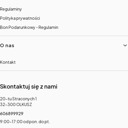
Regulaminy
Polityka prywatności
Bon Podarunkowy - Regulamin
O nas
Kontakt
Skontaktuj się z nami
Adres:
20-tu Straconych 1
32-300 OLKUSZ
606899929
9:00-17:00 od pon. do pt.