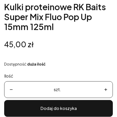
Kulki proteinowe RK Baits
Super Mix Fluo Pop Up
15mm 125ml
Cena
45,00 zł
Dostępność:
duża ilość
Ilość
szt.
Dodaj do koszyka