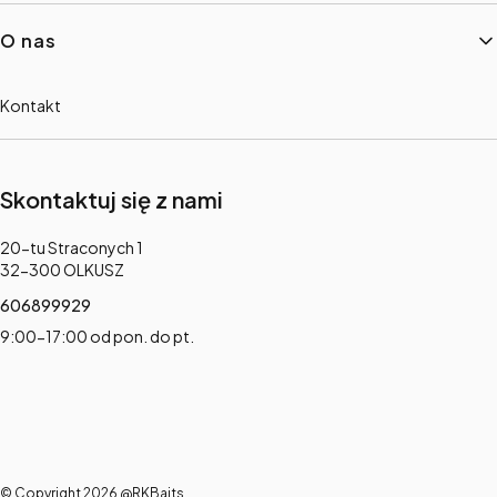
O nas
Kontakt
Skontaktuj się z nami
Adres:
20-tu Straconych 1
32-300 OLKUSZ
606899929
9:00-17:00 od pon. do pt.
© Copyright 2026 @RKBaits