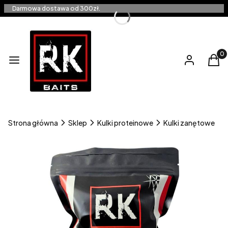
Darmowa dostawa od 300zł.
Produ
Menu
Zaloguj się
Kos
Strona główna
Sklep
Kulki proteinowe
Kulki zanętowe