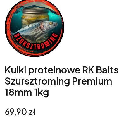
Kulki proteinowe RK Baits
Szursztroming Premium
18mm 1kg
Cena
69,90 zł