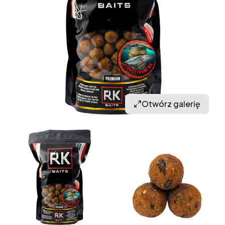
Otwórz galerię