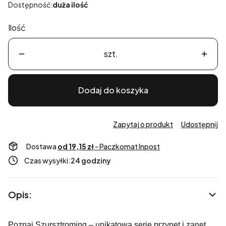
Dostępność:
duża ilość
Ilość
szt.
Dodaj do koszyka
Zapytaj o produkt
Udostępnij
Dostawa
od 19,15 zł
- Paczkomat Inpost
Czas wysyłki:
24 godziny
Opis:
Poznaj Szursztroming – unikatową serię przynęt i zanęt