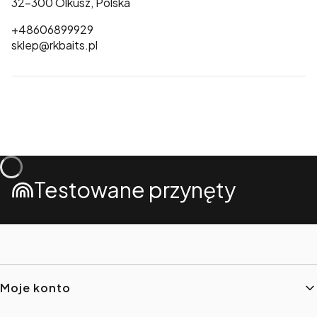
32-300 Olkusz, Polska
+48606899929
sklep@rkbaits.pl
Testowane przynęty
Linki w stopce
Moje konto