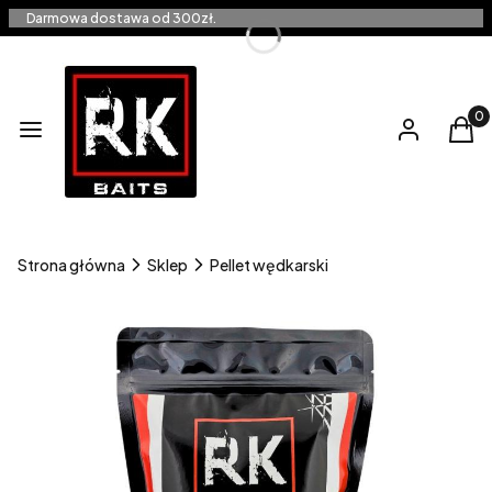
Darmowa dostawa od 300zł.
Produ
Menu
Zaloguj się
Kos
Strona główna
Sklep
Pellet wędkarski