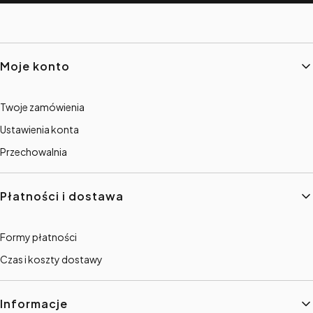
Linki w stopce
Moje konto
Twoje zamówienia
Ustawienia konta
Przechowalnia
Płatności i dostawa
Formy płatności
Czas i koszty dostawy
Informacje