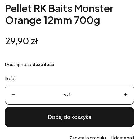
Pellet RK Baits Monster
Orange 12mm 700g
Cena
29,90 zł
Dostępność:
duża ilość
Ilość
szt.
Dodaj do koszyka
Zapytaj o produkt
Udostępnij