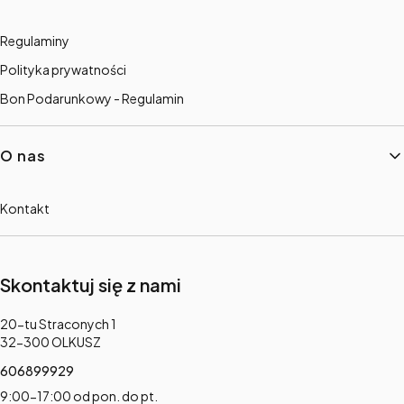
Regulaminy
Polityka prywatności
Bon Podarunkowy - Regulamin
O nas
Kontakt
Skontaktuj się z nami
Adres:
20-tu Straconych 1
32-300 OLKUSZ
606899929
9:00-17:00 od pon. do pt.