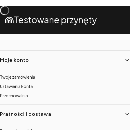
Testowane przynęty
Linki w stopce
Moje konto
Twoje zamówienia
Ustawienia konta
Przechowalnia
Płatności i dostawa