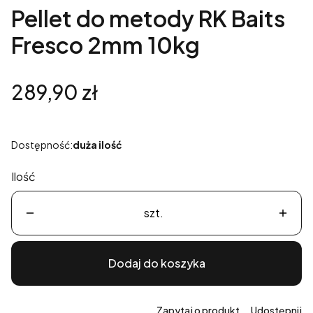
Pellet do metody RK Baits
Fresco 2mm 10kg
Cena
289,90 zł
Dostępność:
duża ilość
Ilość
szt.
Dodaj do koszyka
Zapytaj o produkt
Udostępnij