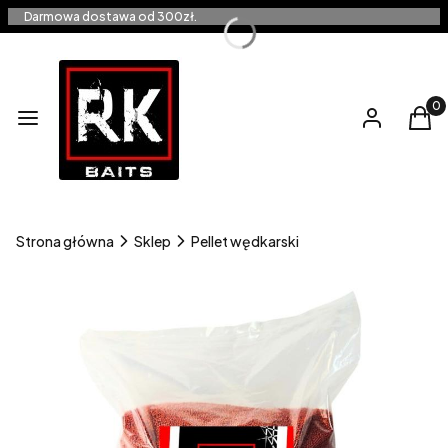
Darmowa dostawa od 300zł.
Produ
Menu
Zaloguj się
Kos
Strona główna
Sklep
Pellet wędkarski