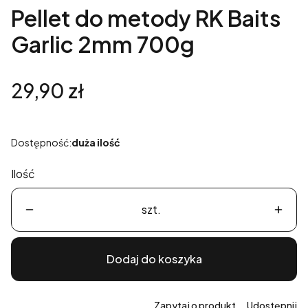
Pellet do metody RK Baits
Garlic 2mm 700g
Cena
29,90 zł
Dostępność:
duża ilość
Ilość
szt.
Dodaj do koszyka
Zapytaj o produkt
Udostępnij