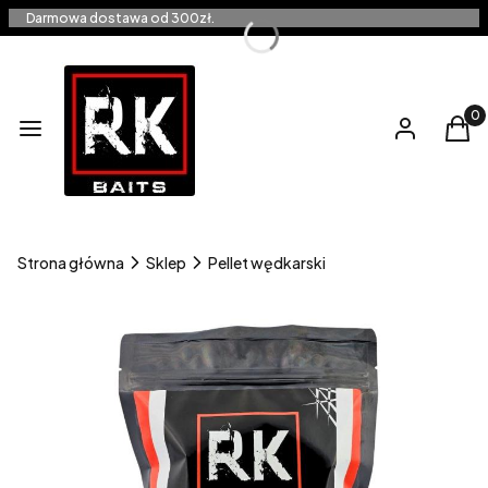
Darmowa dostawa od 300zł.
Produ
Menu
Zaloguj się
Kos
Strona główna
Sklep
Pellet wędkarski