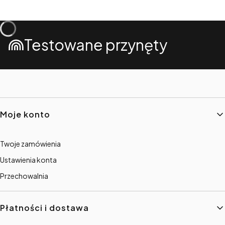
Testowane przynęty
Linki w stopce
Moje konto
Twoje zamówienia
Ustawienia konta
Przechowalnia
Płatności i dostawa