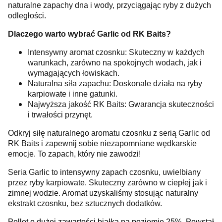
naturalne zapachy dna i wody, przyciągając ryby z dużych
odległości.
Dlaczego warto wybrać Garlic od RK Baits?
Intensywny aromat czosnku: Skuteczny w każdych
warunkach, zarówno na spokojnych wodach, jak i
wymagających łowiskach.
Naturalna siła zapachu: Doskonale działa na ryby
karpiowate i inne gatunki.
Najwyższa jakość RK Baits: Gwarancja skuteczności
i trwałości przynęt.
Odkryj siłę naturalnego aromatu czosnku z serią Garlic od
RK Baits i zapewnij sobie niezapomniane wędkarskie
emocje. To zapach, który nie zawodzi!
Seria Garlic to intensywny zapach czosnku, uwielbiany
przez ryby karpiowate. Skuteczny zarówno w ciepłej jak i
zimnej wodzie. Aromat uzyskaliśmy stosując naturalny
ekstrakt czosnku, bez sztucznych dodatków.
Pellet o dużej zawartości białka na poziomie 25%. Powstał