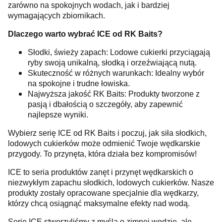
zarówno na spokojnych wodach, jak i bardziej
wymagających zbiornikach.
Dlaczego warto wybrać ICE od RK Baits?
Słodki, świeży zapach: Lodowe cukierki przyciągają
ryby swoją unikalną, słodką i orzeźwiającą nutą.
Skuteczność w różnych warunkach: Idealny wybór
na spokojne i trudne łowiska.
Najwyższa jakość RK Baits: Produkty tworzone z
pasją i dbałością o szczegóły, aby zapewnić
najlepsze wyniki.
Wybierz serię ICE od RK Baits i poczuj, jak siła słodkich,
lodowych cukierków może odmienić Twoje wędkarskie
przygody. To przynęta, która działa bez kompromisów!
ICE to seria produktów zanęt i przynęt wędkarskich o
niezwykłym zapachu słodkich, lodowych cukierków. Nasze
produkty zostały opracowane specjalnie dla wędkarzy,
którzy chcą osiągnąć maksymalne efekty nad wodą.
Serię ICE stworzyliśmy z myślą o zimnej wodzie, ale