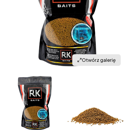
Otwórz galerię