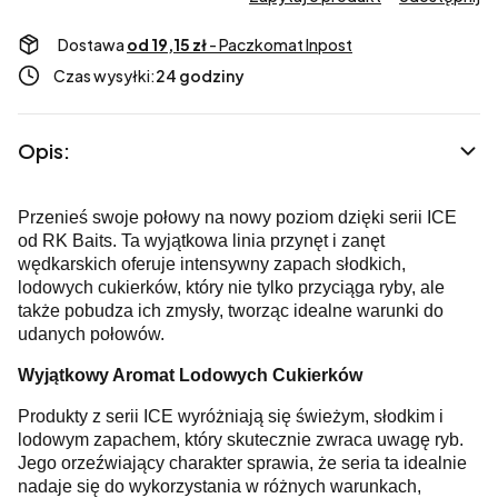
Dostawa
od 19,15 zł
- Paczkomat Inpost
Czas wysyłki:
24 godziny
Opis:
Przenieś swoje połowy na nowy poziom dzięki serii ICE
od RK Baits. Ta wyjątkowa linia przynęt i zanęt
wędkarskich oferuje intensywny zapach słodkich,
lodowych cukierków, który nie tylko przyciąga ryby, ale
także pobudza ich zmysły, tworząc idealne warunki do
udanych połowów.
Wyjątkowy Aromat Lodowych Cukierków
Produkty z serii ICE wyróżniają się świeżym, słodkim i
lodowym zapachem, który skutecznie zwraca uwagę ryb.
Jego orzeźwiający charakter sprawia, że seria ta idealnie
nadaje się do wykorzystania w różnych warunkach,