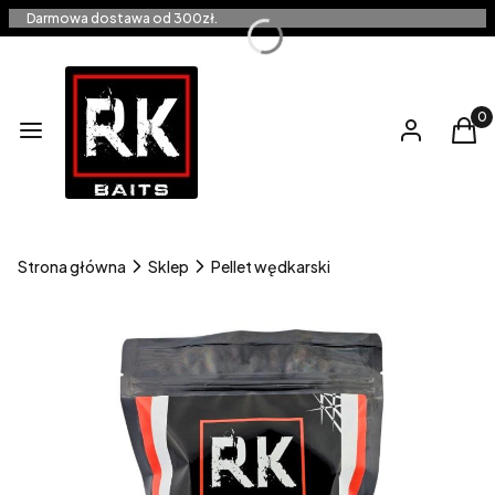
Darmowa dostawa od 300zł.
Produ
Menu
Zaloguj się
Kos
Strona główna
Sklep
Pellet wędkarski