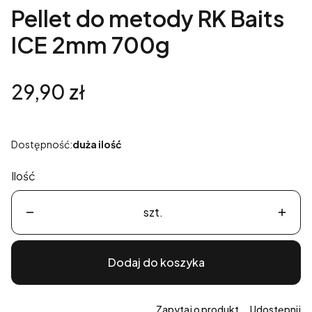
Pellet do metody RK Baits
ICE 2mm 700g
Cena
29,90 zł
Dostępność:
duża ilość
Ilość
szt.
Dodaj do koszyka
Zapytaj o produkt
Udostępnij