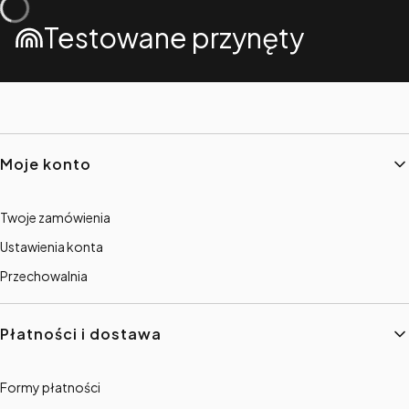
Testowane przynęty
Linki w stopce
Moje konto
Twoje zamówienia
Ustawienia konta
Przechowalnia
Płatności i dostawa
Formy płatności