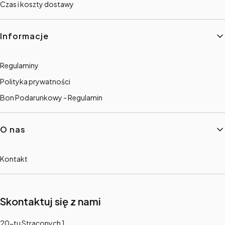
Czas i koszty dostawy
Informacje
Regulaminy
Polityka prywatności
Bon Podarunkowy - Regulamin
O nas
Kontakt
Skontaktuj się z nami
Adres:
20-tu Straconych 1