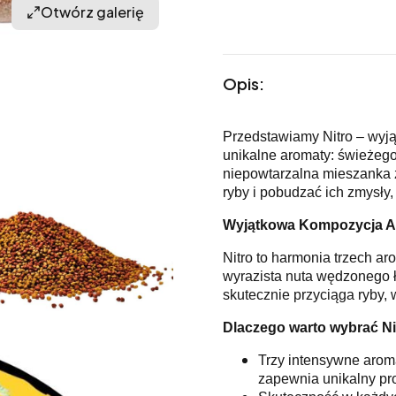
Otwórz galerię
Opis:
Przedstawiamy Nitro – wyjąt
unikalne aromaty: świeżego
niepowtarzalna mieszanka 
ryby i pobudzać ich zmysły
Wyjątkowa Kompozycja 
Nitro to harmonia trzech ar
wyrazista nuta wędzonego ł
skutecznie przyciąga ryby, 
Dlaczego warto wybrać Ni
Trzy intensywne arom
zapewnia unikalny pro