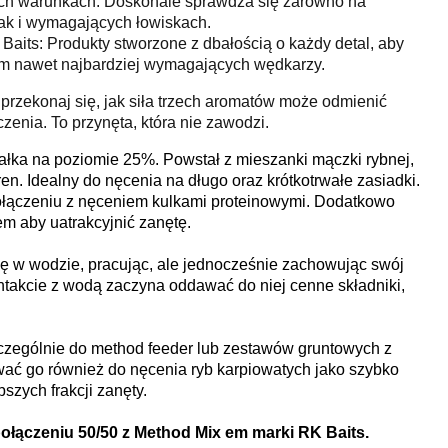
ch warunkach: Doskonale sprawdza się zarówno na
ak i wymagających łowiskach.
aits: Produkty stworzone z dbałością o każdy detal, aby
m nawet najbardziej wymagających wędkarzy.
 przekonaj się, jak siła trzech aromatów może odmienić
enia. To przynęta, która nie zawodzi.
białka na poziomie 25%. Powstał z mieszanki mączki rybnej,
en. Idealny do nęcenia na długo oraz krótkotrwałe zasiadki.
ołączeniu z nęceniem kulkami proteinowymi. Dodatkowo
em aby uatrakcyjnić zanętę.
ię w wodzie, pracując, ale jednocześnie zachowując swój
kontakcie z wodą zaczyna oddawać do niej cenne składniki,
ególnie do method feeder lub zestawów gruntowych z
ać go również do nęcenia ryb karpiowatych jako szybko
szych frakcji zanęty.
połączeniu 50/50 z Method Mix em marki RK Baits.