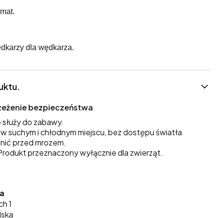
omat.
dkarzy dla wędkarza.
uktu.
trzeżenie bezpieczeństwa
 służy do zabawy.
 suchym i chłodnym miejscu, bez dostępu światła
nić przed mrozem.
rodukt przeznaczony wyłącznie dla zwierząt.
ka
ch 1
lska