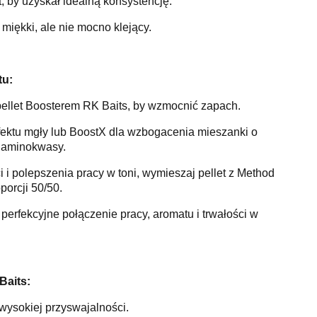
, by uzyskał idealną konsystencję.
miękki, ale nie mocno klejący.
tu:
pellet Boosterem RK Baits, by wzmocnić zapach.
efektu mgły lub BoostX dla wzbogacenia mieszanki o
 aminokwasy.
i i polepszenia pracy w toni, wymieszaj pellet z Method
orcji 50/50.
perfekcyjne połączenie pracy, aromatu i trwałości w
Baits:
 wysokiej przyswajalności.