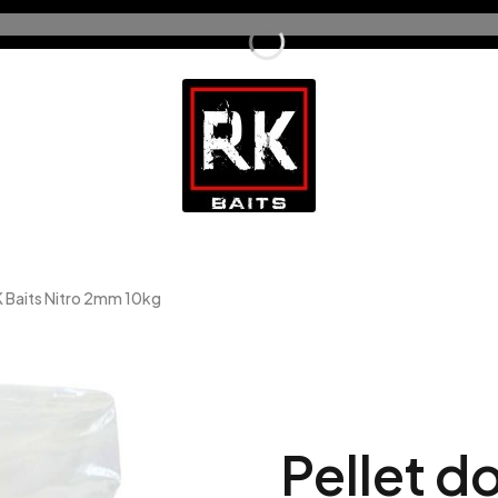
K Baits Nitro 2mm 10kg
Pellet d