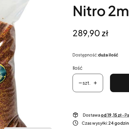
Nitro 2
Cena
289,90 zł
Dostępność:
duża ilość
Ilość
szt.
Dostawa
od 19,15 zł
- P
Czas wysyłki:
24 godzin