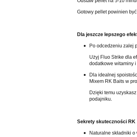
Odstaw pellet na 5-10 minut
Gotowy pellet powinien być 
Dla jeszcze lepszego efek
Po odcedzeniu zalej 
Użyj Fluo Strike dla 
dodatkowe witaminy i
Dla idealnej spoistośc
Mixem RK Baits w prop
Dzięki temu uzyskasz 
podajniku.
Sekrety skuteczności RK 
Naturalne składniki o