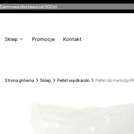
Darmowa dostawa od 300zł.
Sklep
Promocje
Kontakt
Strona główna
Sklep
Pellet wędkarski
Pellet do metody R