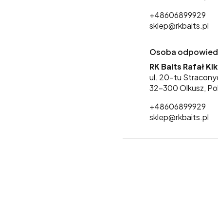
+48606899929
sklep@rkbaits.pl
Osoba odpowiedzi
RK Baits Rafał Ki
ul. 20-tu Stracony
32-300 Olkusz, Po
+48606899929
sklep@rkbaits.pl