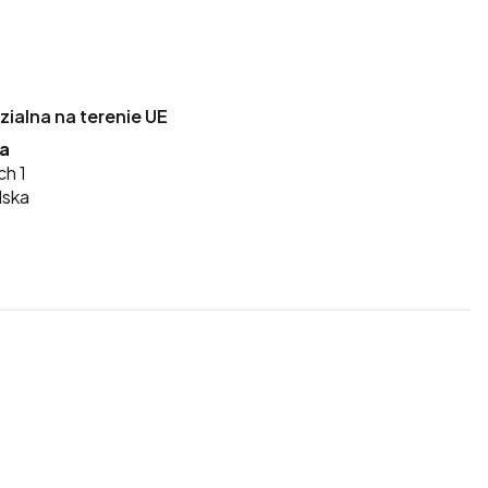
alna na terenie UE
ka
ch 1
lska