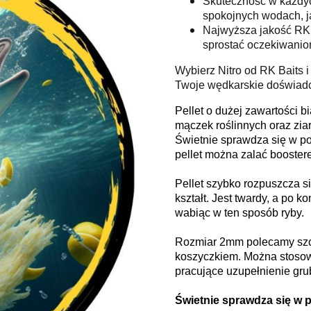
Skuteczność w każdy
spokojnych wodach, j
Najwyższa jakość RK B
sprostać oczekiwanio
Wybierz Nitro od RK Baits i
Twoje wędkarskie doświadcz
Pellet o dużej zawartości 
mączek roślinnych oraz ziar
Świetnie sprawdza się w p
pellet można zalać booster
Pellet szybko rozpuszcza s
kształt. Jest twardy, a po 
wabiąc w ten sposób ryby.
Rozmiar 2mm polecamy szcz
koszyczkiem. Można stosow
pracujące uzupełnienie grub
Świetnie sprawdza się w 