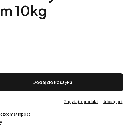
mm 10kg
Dodaj do koszyka
Zapytaj o produkt
Udostępnij
aczkomat Inpost
y