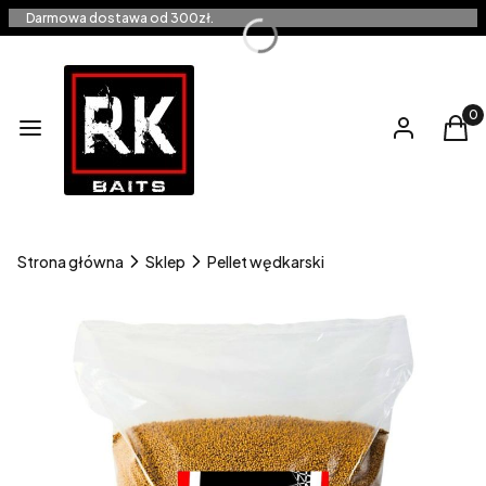
Darmowa dostawa od 300zł.
Produ
Menu
Zaloguj się
Kos
Strona główna
Sklep
Pellet wędkarski