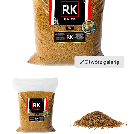
Otwórz galerię