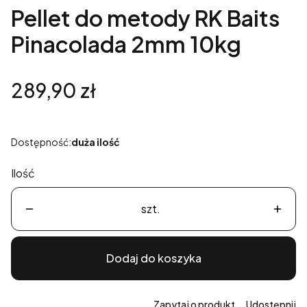
Pellet do metody RK Baits
Pinacolada 2mm 10kg
Cena
289,90 zł
Dostępność:
duża ilość
Ilość
szt.
Dodaj do koszyka
Zapytaj o produkt
Udostępnij