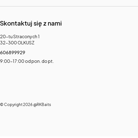
Skontaktuj się z nami
Adres:
20-tu Straconych 1
32-300 OLKUSZ
606899929
9:00-17:00 od pon. do pt.
© Copyright 2026 @RKBaits