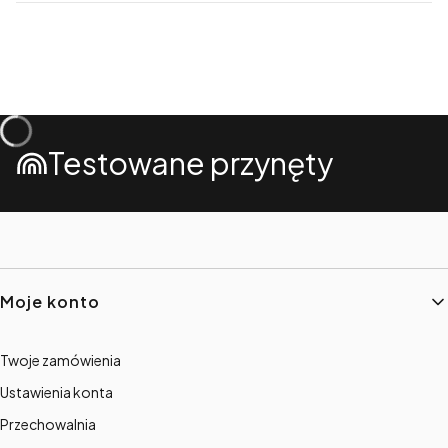
Testowane przynęty
Linki w stopce
Moje konto
Twoje zamówienia
Ustawienia konta
Przechowalnia