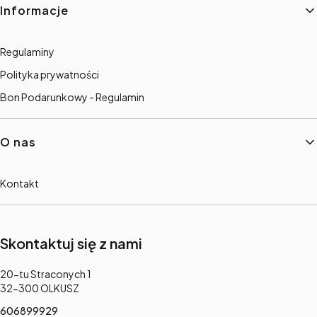
Informacje
Regulaminy
Polityka prywatności
Bon Podarunkowy - Regulamin
O nas
Kontakt
Skontaktuj się z nami
Adres:
20-tu Straconych 1
32-300 OLKUSZ
606899929