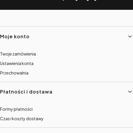
Linki w stopce
Moje konto
Twoje zamówienia
Ustawienia konta
Przechowalnia
Płatności i dostawa
Formy płatności
Czas i koszty dostawy