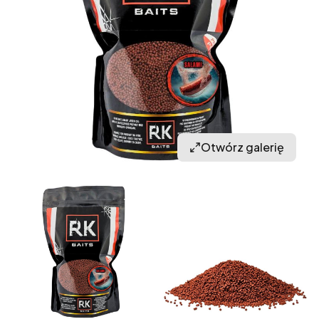
Otwórz galerię