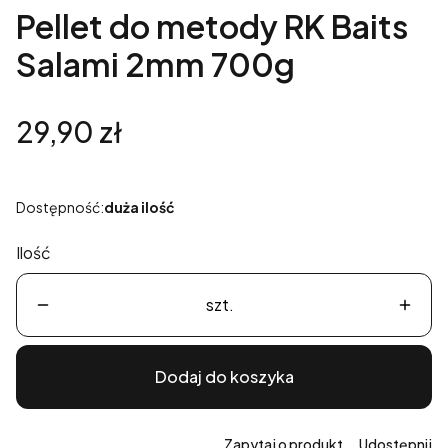
Pellet do metody RK Baits
Salami 2mm 700g
Cena
29,90 zł
Dostępność:
duża ilość
Ilość
szt.
Dodaj do koszyka
Zapytaj o produkt
Udostępnij