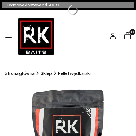
Darmowa dostawa od 300zł.
Produ
Menu
Zaloguj się
Kos
Strona główna
Sklep
Pellet wędkarski