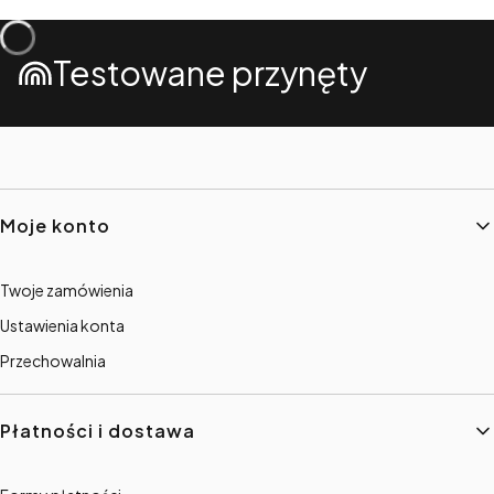
Testowane przynęty
Linki w stopce
Moje konto
Twoje zamówienia
Ustawienia konta
Przechowalnia
Płatności i dostawa