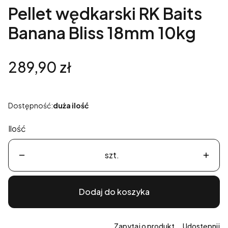
Pellet wędkarski RK Baits
Banana Bliss 18mm 10kg
Cena
289,90 zł
Dostępność:
duża ilość
Ilość
szt.
Dodaj do koszyka
Zapytaj o produkt
Udostępnij