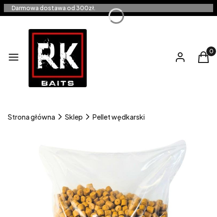
Darmowa dostawa od 300zł.
Produ
Menu
Zaloguj się
Kos
Strona główna
Sklep
Pellet wędkarski