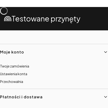
Testowane przynęty
Linki w stopce
Moje konto
Twoje zamówienia
Ustawienia konta
Przechowalnia
Płatności i dostawa