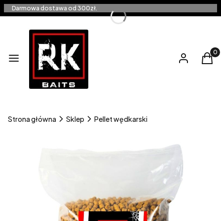
Darmowa dostawa od 300zł.
Produ
Menu
Zaloguj się
Kos
Strona główna
Sklep
Pellet wędkarski