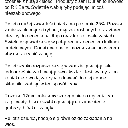
czosnek z nutą skisłości. Produkty z serii Durian to nowość
od RK Baits. Świetnie wabią ryby podając im coś
nieszablonowego.
Pellet o dużej zawartości białka na poziomie 25%. Powstał
z mieszanki mączki rybnej, mączek roślinnych oraz ziaren.
Idealny do nęcenia na długo oraz krótkotrwałe zasiadki.
Świetnie sprawdza się w połączeniu z nęceniem kulkami
proteinowymi. Dodatkowo pellet można zalać boosterem
aby uatrakcyjnić zanętę.
Pellet szybko rozpuszcza się w wodzie, pracując, ale
jednocześnie zachowując swój kształt. Jest twardy, a po
kontakcie z wodą zaczyna oddawać do niej cenne
składniki, wabiąc w ten sposób ryby.
Rozmiar 12mm polecamy szczególnie do nęcenia ryb
karpiowatych jako szybko pracujące uzupełnienie
grubszych frakcji zanęty.
Pellet z dziurką, nadaje się również do zakładania na
włos.