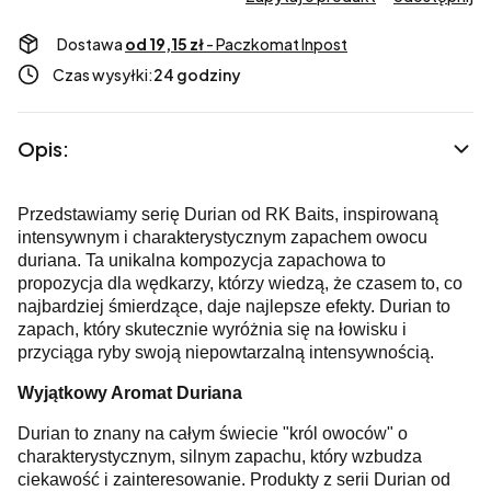
Dostawa
od 19,15 zł
- Paczkomat Inpost
Czas wysyłki:
24 godziny
Opis:
Przedstawiamy serię Durian od RK Baits, inspirowaną
intensywnym i charakterystycznym zapachem owocu
duriana. Ta unikalna kompozycja zapachowa to
propozycja dla wędkarzy, którzy wiedzą, że czasem to, co
najbardziej śmierdzące, daje najlepsze efekty. Durian to
zapach, który skutecznie wyróżnia się na łowisku i
przyciąga ryby swoją niepowtarzalną intensywnością.
Wyjątkowy Aromat Duriana
Durian to znany na całym świecie "król owoców" o
charakterystycznym, silnym zapachu, który wzbudza
ciekawość i zainteresowanie. Produkty z serii Durian od