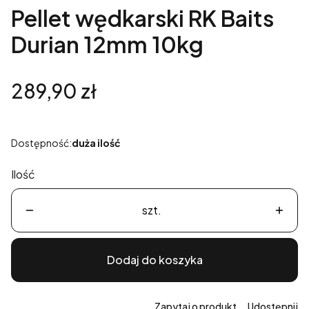
Pellet wędkarski RK Baits
Durian 12mm 10kg
Cena
289,90 zł
Dostępność:
duża ilość
Ilość
szt.
Dodaj do koszyka
Zapytaj o produkt
Udostępnij