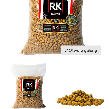
Otwórz galerię