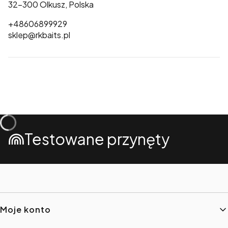
32-300 Olkusz, Polska
+48606899929
sklep@rkbaits.pl
Testowane przynęty
Linki w stopce
Moje konto