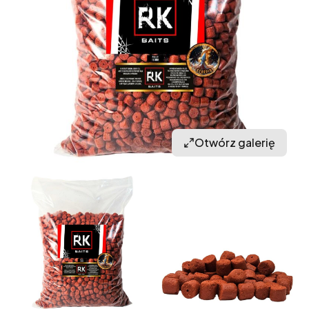
Otwórz galerię