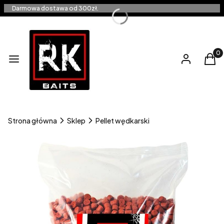
Darmowa dostawa od 300zł.
Produ
Menu
Zaloguj się
Kos
Strona główna
Sklep
Pellet wędkarski