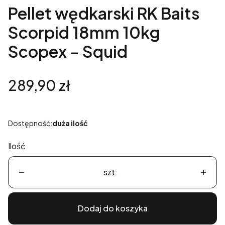
Pellet wędkarski RK Baits
Scorpid 18mm 10kg
Scopex - Squid
Cena
289,90 zł
Dostępność:
duża ilość
Ilość
szt.
Dodaj do koszyka