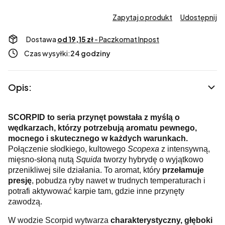
Zapytaj o produkt
Udostępnij
Dostawa
od 19,15 zł
- Paczkomat Inpost
Czas wysyłki:
24 godziny
Opis:
SCORPID to seria przynęt powstała z myślą o
wędkarzach, którzy potrzebują aromatu pewnego,
mocnego i skutecznego w każdych warunkach.
Połączenie słodkiego, kultowego
Scopexa
z intensywną,
mięsno-słoną nutą
Squida
tworzy hybrydę o wyjątkowo
przenikliwej sile działania. To aromat, który
przełamuje
presję
, pobudza ryby nawet w trudnych temperaturach i
potrafi aktywować karpie tam, gdzie inne przynęty
zawodzą.
W wodzie Scorpid wytwarza
charakterystyczny, głęboki