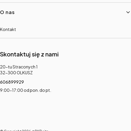
O nas
Kontakt
Skontaktuj się z nami
Adres:
20-tu Straconych 1
32-300 OLKUSZ
606899929
9:00-17:00 od pon. do pt.