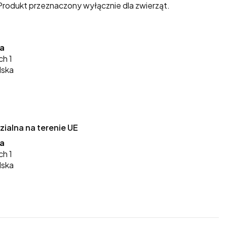
rodukt przeznaczony wyłącznie dla zwierząt.
ka
ch 1
lska
alna na terenie UE
ka
ch 1
lska