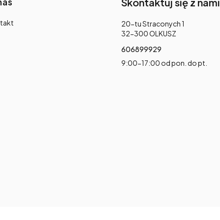
nas
Skontaktuj się z nami
takt
Adres:
20-tu Straconych 1
32-300 OLKUSZ
606899929
9:00-17:00 od pon. do pt.