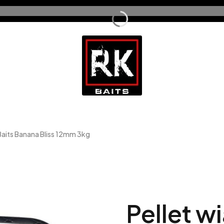
Baits Banana Bliss 12mm 3kg
Pellet w