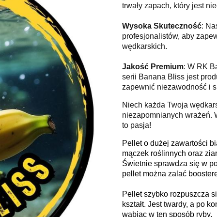
trwały zapach, który jest nie
Wysoka Skuteczność
: Na
profesjonalistów, aby zape
wędkarskich.
Jakość Premium
: W RK Ba
serii Banana Bliss jest pr
zapewnić niezawodność i s
Niech każda Twoja wędkars
niezapomnianych wrażeń. W
to pasja!
Pellet o dużej zawartości 
mączek roślinnych oraz ziar
Świetnie sprawdza się w p
pellet można zalać booster
Pellet szybko rozpuszcza s
kształt. Jest twardy, a po 
wabiąc w ten sposób ryby.