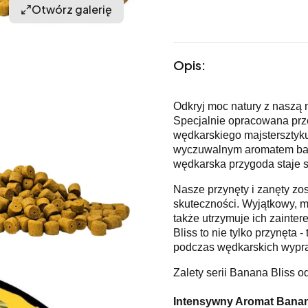
Otwórz galerię
Opis:
Odkryj moc natury z naszą 
Specjalnie opracowana prze
wędkarskiego majstersztyku
wyczuwalnym aromatem banan
wędkarska przygoda staje si
Nasze przynęty i zanęty z
skuteczności. Wyjątkowy, m
także utrzymuje ich zaint
Bliss to nie tylko przynęta
podczas wędkarskich wypr
Zalety serii Banana Bliss o
Intensywny Aromat Bana