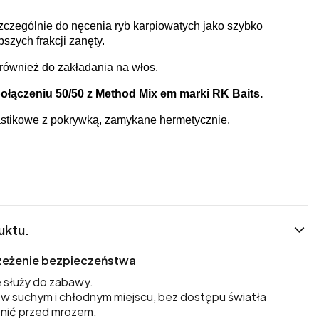
zególnie do nęcenia ryb karpiowatych jako szybko
szych frakcji zanęty.
ę również do zakładania na włos.
połączeniu 50/50 z Method Mix em marki RK Baits.
stikowe z pokrywką, zamykane hermetycznie.
uktu.
trzeżenie bezpieczeństwa
 służy do zabawy.
 suchym i chłodnym miejscu, bez dostępu światła
nić przed mrozem.