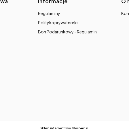
awa
Informacje
O 
Regulaminy
Kon
Polityka prywatności
Bon Podarunkowy - Regulamin
Sklep internetowy
Shoper.pl