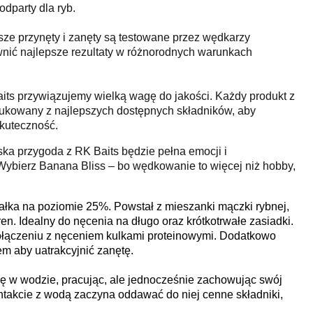
odparty dla ryb.
sze przynęty i zanęty są testowane przez wędkarzy
wnić najlepsze rezultaty w różnorodnych warunkach
its przywiązujemy wielką wagę do jakości. Każdy produkt z
odukowany z najlepszych dostępnych składników, aby
kuteczność.
ka przygoda z RK Baits będzie pełna emocji i
ybierz Banana Bliss – bo wędkowanie to więcej niż hobby,
białka na poziomie 25%. Powstał z mieszanki mączki rybnej,
en. Idealny do nęcenia na długo oraz krótkotrwałe zasiadki.
ołączeniu z nęceniem kulkami proteinowymi. Dodatkowo
em aby uatrakcyjnić zanętę.
ię w wodzie, pracując, ale jednocześnie zachowując swój
kontakcie z wodą zaczyna oddawać do niej cenne składniki,