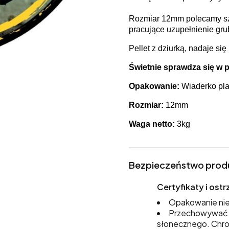
Rozmiar 12mm polecamy szc
pracujące uzupełnienie grub
Pellet z dziurką, nadaje si
Świetnie sprawdza się w 
Opakowanie:
Wiaderko pla
Rozmiar:
12mm
Waga netto:
3kg
Bezpieczeństwo prod
Certyfikaty i os
Opakowanie nie
Przechowywać w
słonecznego. Chro