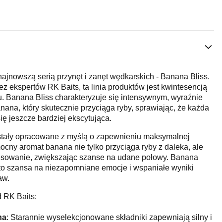
najnowszą serią przynęt i zanęt wędkarskich - Banana Bliss.
z ekspertów RK Baits, ta linia produktów jest kwintesencją
. Banana Bliss charakteryzuje się intensywnym, wyraźnie
a, który skutecznie przyciąga ryby, sprawiając, że każda
ę jeszcze bardziej ekscytująca.
ostały opracowane z myślą o zapewnieniu maksymalnej
ocny aromat banana nie tylko przyciąga ryby z daleka, ale
eresowanie, zwiększając szanse na udane połowy. Banana
 - to szansa na niezapomniane emocje i wspaniałe wyniki
aw.
d RK Baits:
na
: Starannie wyselekcjonowane składniki zapewniają silny i