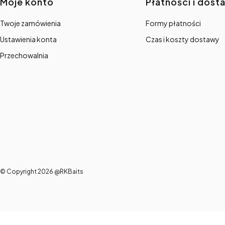
Linki w stopce
Moje konto
Płatności i dost
Twoje zamówienia
Formy płatności
Ustawienia konta
Czas i koszty dostawy
Przechowalnia
© Copyright 2026 @RKBaits