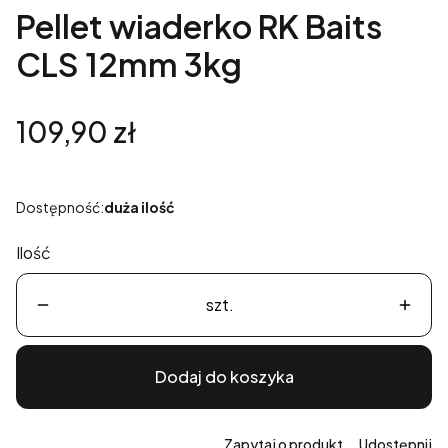
Pellet wiaderko RK Baits
CLS 12mm 3kg
Cena
109,90 zł
Dostępność:
duża ilość
Ilość
szt.
Dodaj do koszyka
Zapytaj o produkt
Udostępnij