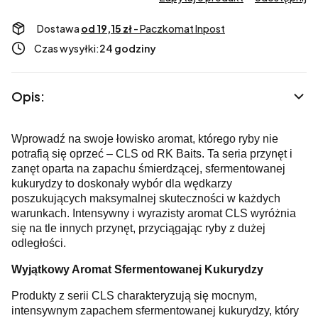
Dostawa
od 19,15 zł
- Paczkomat Inpost
Czas wysyłki:
24 godziny
Opis:
Wprowadź na swoje łowisko aromat, którego ryby nie
potrafią się oprzeć – CLS od RK Baits. Ta seria przynęt i
zanęt oparta na zapachu śmierdzącej, sfermentowanej
kukurydzy to doskonały wybór dla wędkarzy
poszukujących maksymalnej skuteczności w każdych
warunkach. Intensywny i wyrazisty aromat CLS wyróżnia
się na tle innych przynęt, przyciągając ryby z dużej
odległości.
Wyjątkowy Aromat Sfermentowanej Kukurydzy
Produkty z serii CLS charakteryzują się mocnym,
intensywnym zapachem sfermentowanej kukurydzy, który