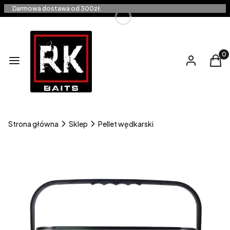
Darmowa dostawa od 300zł.
Produ
Menu
Zaloguj się
Kos
Strona główna
Sklep
Pellet wędkarski