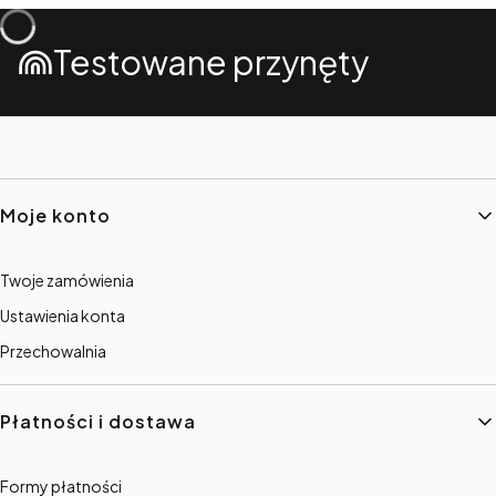
Testowane przynęty
Linki w stopce
Moje konto
Twoje zamówienia
Ustawienia konta
Przechowalnia
Płatności i dostawa
Formy płatności