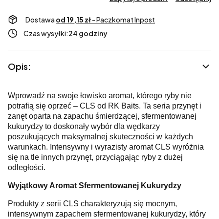
Dostawa
od 19,15 zł
- Paczkomat Inpost
Czas wysyłki:
24 godziny
Opis:
Wprowadź na swoje łowisko aromat, którego ryby nie
potrafią się oprzeć – CLS od RK Baits. Ta seria przynęt i
zanęt oparta na zapachu śmierdzącej, sfermentowanej
kukurydzy to doskonały wybór dla wędkarzy
poszukujących maksymalnej skuteczności w każdych
warunkach. Intensywny i wyrazisty aromat CLS wyróżnia
się na tle innych przynęt, przyciągając ryby z dużej
odległości.
Wyjątkowy Aromat Sfermentowanej Kukurydzy
Produkty z serii CLS charakteryzują się mocnym,
intensywnym zapachem sfermentowanej kukurydzy, który