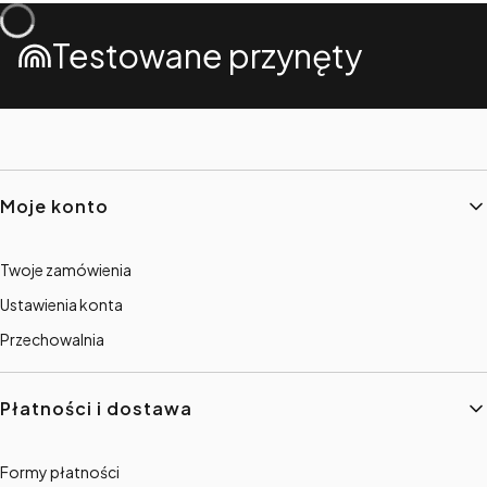
Testowane przynęty
Linki w stopce
Moje konto
Twoje zamówienia
Ustawienia konta
Przechowalnia
Płatności i dostawa
Formy płatności