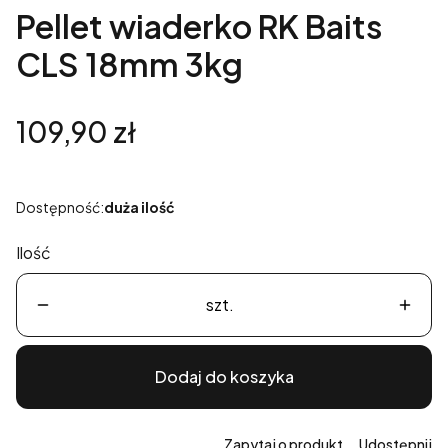
Pellet wiaderko RK Baits
CLS 18mm 3kg
Cena
109,90 zł
Dostępność:
duża ilość
Ilość
szt.
Dodaj do koszyka
Zapytaj o produkt
Udostępnij