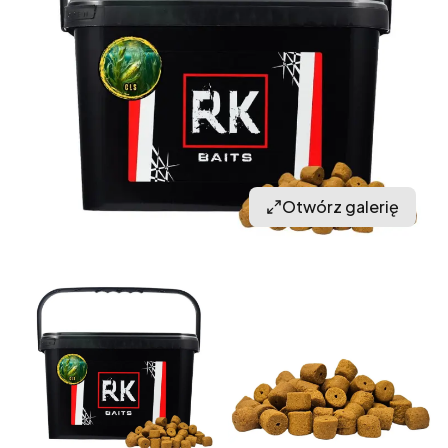
Otwórz galerię