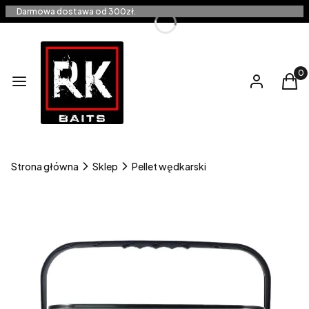
Darmowa dostawa od 300zł.
Produ
Menu
Zaloguj się
Kos
Strona główna
Sklep
Pellet wędkarski