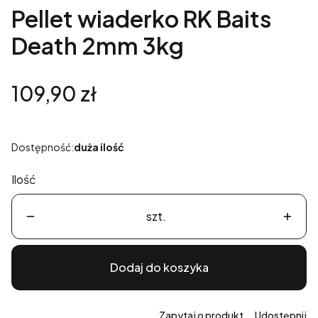
Pellet wiaderko RK Baits
Death 2mm 3kg
Cena
109,90 zł
Dostępność:
duża ilość
Ilość
szt.
Dodaj do koszyka
Zapytaj o produkt
Udostępnij