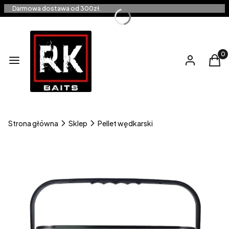
Darmowa dostawa od 300zł.
Produ
Menu
Zaloguj się
Kos
Strona główna
Sklep
Pellet wędkarski