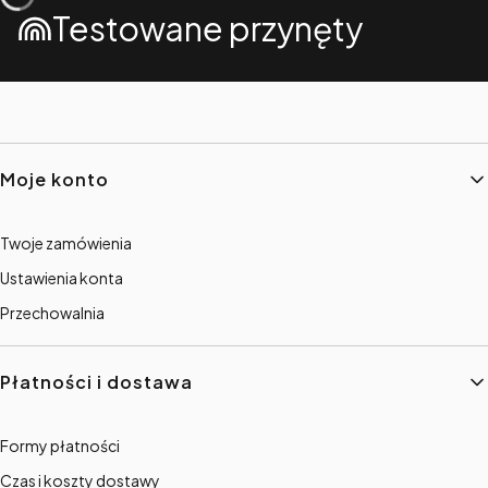
Testowane przynęty
Linki w stopce
Moje konto
Twoje zamówienia
Ustawienia konta
Przechowalnia
Płatności i dostawa
Formy płatności
Czas i koszty dostawy