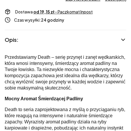
Dostawa
od 19,15 zł
- Paczkomat Inpost
Czas wysyłki:
24 godziny
Opis:
Przedstawiamy Death – serię przynęt i zanęt wędkarskich,
która wnosi intensywny, śmierdzący aromat padliny na
Twoje łowisko. Ta niezwykle mocna i charakterystyczna
kompozycja zapachowa jest idealna dla wędkarzy, którzy
chcą wyróżnić swoje przynęty w każdej wodzie i zapewnić
sobie maksymalną skuteczność.
Mocny Aromat Śmierdzącej Padliny
Death to seria zaprojektowana z myślą o przyciąganiu ryb,
które reagują na intensywne i naturalnie śmierdzące
zapachy. Wyrazisty aromat padliny działa na ryby
karpiowate i drapieżne, pobudzając ich naturalny instynkt