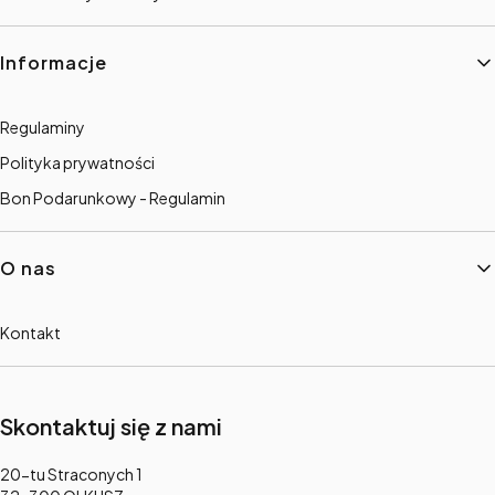
Informacje
Regulaminy
Polityka prywatności
Bon Podarunkowy - Regulamin
O nas
Kontakt
Skontaktuj się z nami
Adres:
20-tu Straconych 1