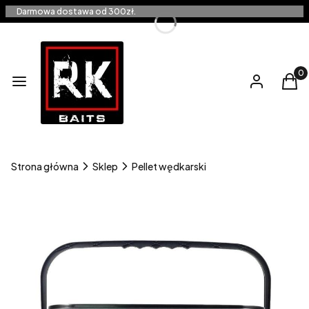
Darmowa dostawa od 300zł.
Produ
Menu
Zaloguj się
Kos
Strona główna
Sklep
Pellet wędkarski