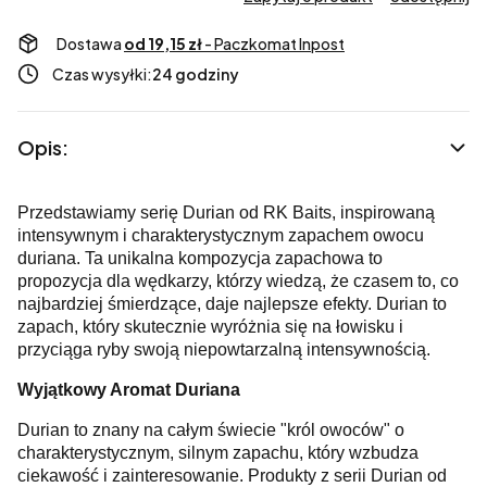
Dostawa
od 19,15 zł
- Paczkomat Inpost
Czas wysyłki:
24 godziny
Opis:
Przedstawiamy serię Durian od RK Baits, inspirowaną
intensywnym i charakterystycznym zapachem owocu
duriana. Ta unikalna kompozycja zapachowa to
propozycja dla wędkarzy, którzy wiedzą, że czasem to, co
najbardziej śmierdzące, daje najlepsze efekty. Durian to
zapach, który skutecznie wyróżnia się na łowisku i
przyciąga ryby swoją niepowtarzalną intensywnością.
Wyjątkowy Aromat Duriana
Durian to znany na całym świecie "król owoców" o
charakterystycznym, silnym zapachu, który wzbudza
ciekawość i zainteresowanie. Produkty z serii Durian od