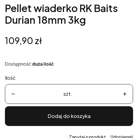
Pellet wiaderko RK Baits
Durian 18mm 3kg
Cena
109,90 zł
Dostępność:
duża ilość
Ilość
szt.
Dodaj do koszyka
Zapytaj o produkt
Udostępnij