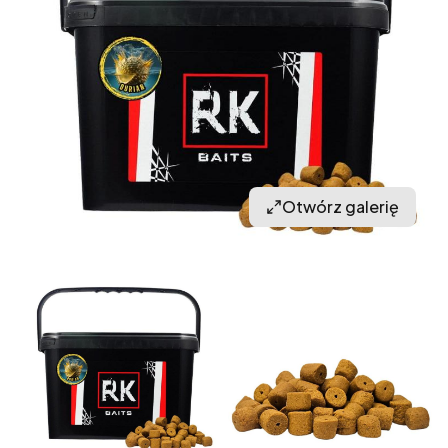
Otwórz galerię