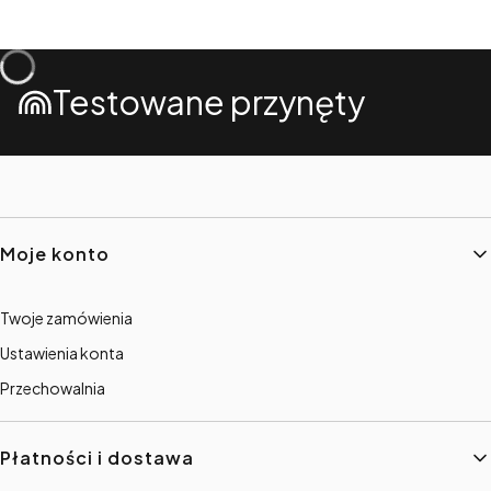
Testowane przynęty
Linki w stopce
Moje konto
Twoje zamówienia
Ustawienia konta
Przechowalnia
Płatności i dostawa