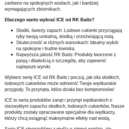
zarówno na spokojnych wodach, jak i bardziej
wymagających zbiornikach.
Dlaczego warto wybrać ICE od RK Baits?
Słodki, świeży zapach: Lodowe cukierki przyciągają
ryby swoją unikalną, słodką i orzeźwiającą nutą.
Skuteczność w różnych warunkach: Idealny wybór
na spokojne i trudne łowiska.
Najwyższa jakość RK Baits: Produkty tworzone z
pasją i dbałością o szczegóły, aby zapewnić
najlepsze wyniki.
Wybierz serię ICE od RK Baits i poczuj, jak siła słodkich,
lodowych cukierków może odmienić Twoje wędkarskie
przygody. To przynęta, która działa bez kompromisów!
ICE to seria produktów zanęt i przynęt wędkarskich o
niezwykłym zapachu słodkich, lodowych cukierków. Nasze
produkty zostały opracowane specjalnie dla wędkarzy,
którzy chcą osiągnąć maksymalne efekty nad wodą.
Serię ICE stworzyliśmy z myślą o zimnej wodzie, ale