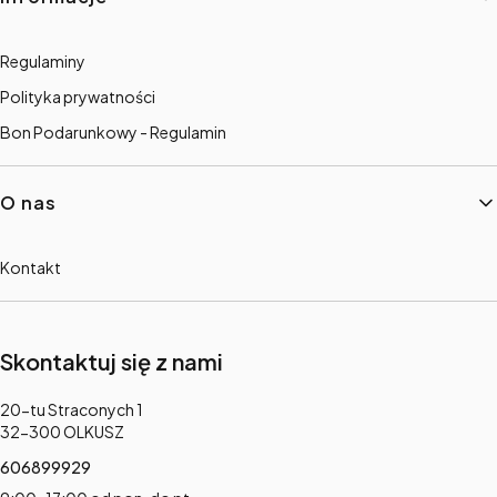
Regulaminy
Polityka prywatności
Bon Podarunkowy - Regulamin
O nas
Kontakt
Skontaktuj się z nami
Adres:
20-tu Straconych 1
32-300 OLKUSZ
606899929