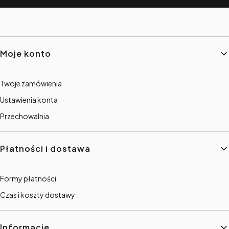
Linki w stopce
Moje konto
Twoje zamówienia
Ustawienia konta
Przechowalnia
Płatności i dostawa
Formy płatności
Czas i koszty dostawy
Informacje