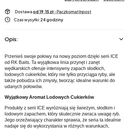
Dostawa
od 19,15 zł
- Paczkomat Inpost
Czas wysyłki:
24 godziny
Opis:
Przenieś swoje połowy na nowy poziom dzięki serii ICE
od RK Baits. Ta wyjątkowa linia przynęt i zanęt
wędkarskich oferuje intensywny zapach słodkich,
lodowych cukierków, który nie tylko przyciąga ryby, ale
także pobudza ich zmysły, tworząc idealne warunki do
udanych połowów.
Wyjątkowy Aromat Lodowych Cukierków
Produkty z serii ICE wyróżniają się świeżym, słodkim i
lodowym zapachem, który skutecznie zwraca uwagę ryb.
Jego orzeźwiający charakter sprawia, że seria ta idealnie
nadaje się do wykorzystania w różnych warunkach,