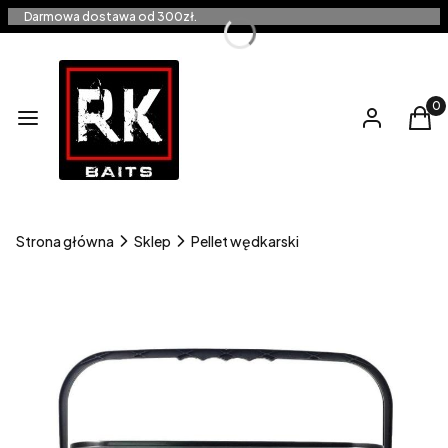
Darmowa dostawa od 300zł.
Produ
Menu
Zaloguj się
Kos
Strona główna
Sklep
Pellet wędkarski