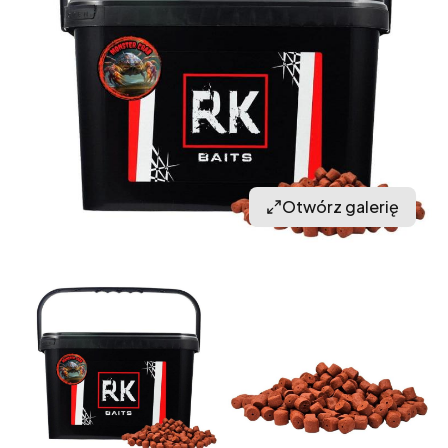
Otwórz galerię