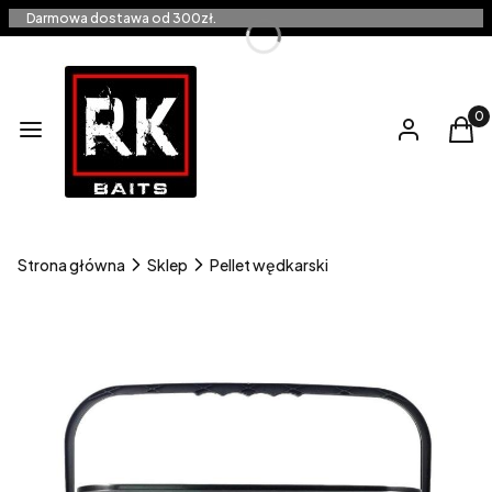
Darmowa dostawa od 300zł.
Produ
Menu
Zaloguj się
Kos
Strona główna
Sklep
Pellet wędkarski