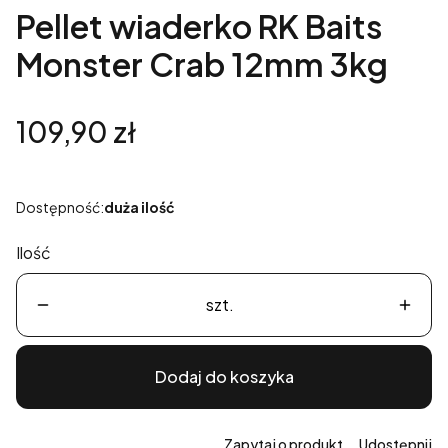
Pellet wiaderko RK Baits
Monster Crab 12mm 3kg
Cena
109,90 zł
Dostępność:
duża ilość
Ilość
szt.
Dodaj do koszyka
Zapytaj o produkt
Udostępnij