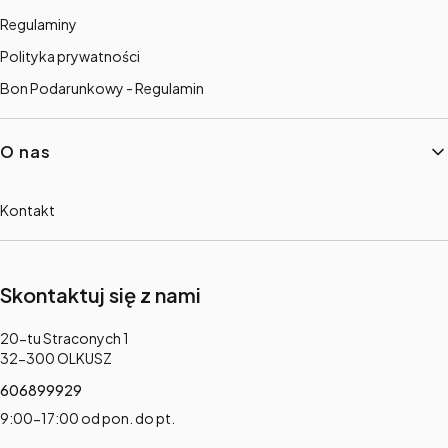
Regulaminy
Polityka prywatności
Bon Podarunkowy - Regulamin
O nas
Kontakt
Skontaktuj się z nami
Adres:
20-tu Straconych 1
32-300 OLKUSZ
606899929
9:00-17:00 od pon. do pt.