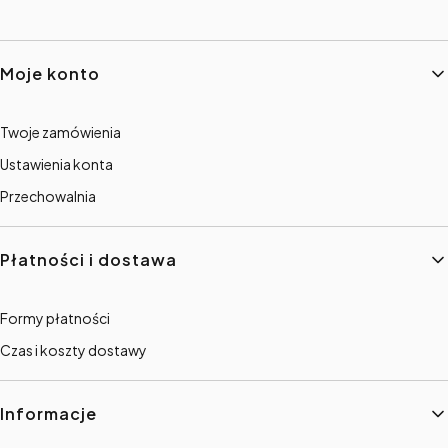
Linki w stopce
Moje konto
Twoje zamówienia
Ustawienia konta
Przechowalnia
Płatności i dostawa
Formy płatności
Czas i koszty dostawy
Informacje