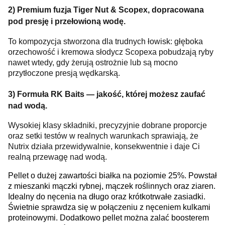
2) Premium fuzja Tiger Nut & Scopex, dopracowana
pod presję i przełowioną wodę.
To kompozycja stworzona dla trudnych łowisk: głęboka
orzechowość i kremowa słodycz Scopexa pobudzają ryby
nawet wtedy, gdy żerują ostrożnie lub są mocno
przytłoczone presją wędkarską.
3) Formuła RK Baits — jakość, której możesz zaufać
nad wodą.
Wysokiej klasy składniki, precyzyjnie dobrane proporcje
oraz setki testów w realnych warunkach sprawiają, że
Nutrix działa przewidywalnie, konsekwentnie i daje Ci
realną przewagę nad wodą.
Pellet o dużej zawartości białka na poziomie 25%. Powstał
z mieszanki mączki rybnej, mączek roślinnych oraz ziaren.
Idealny do nęcenia na długo oraz krótkotrwałe zasiadki.
Świetnie sprawdza się w połączeniu z nęceniem kulkami
proteinowymi. Dodatkowo pellet można zalać boosterem