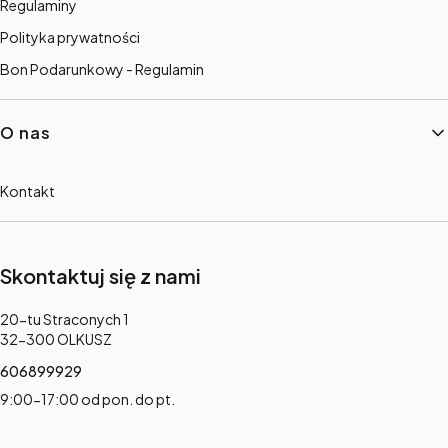
Regulaminy
Polityka prywatności
Bon Podarunkowy - Regulamin
O nas
Kontakt
Skontaktuj się z nami
Adres:
20-tu Straconych 1
32-300 OLKUSZ
606899929
9:00-17:00 od pon. do pt.