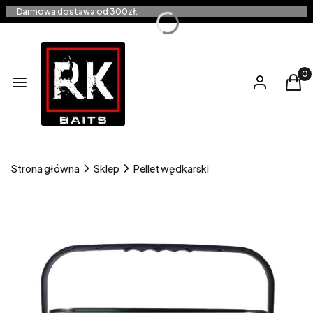
Darmowa dostawa od 300zł.
Produ
Menu
Zaloguj się
Kos
Strona główna
Sklep
Pellet wędkarski