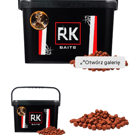
Otwórz galerię