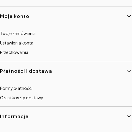
Linki w stopce
Moje konto
Twoje zamówienia
Ustawienia konta
Przechowalnia
Płatności i dostawa
Formy płatności
Czas i koszty dostawy
Informacje