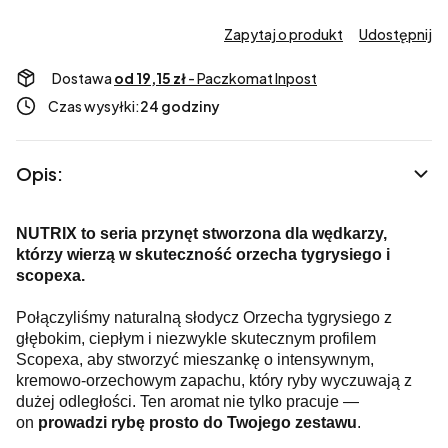
Zapytaj o produkt
Udostępnij
Dostawa
od 19,15 zł
- Paczkomat Inpost
Czas wysyłki:
24 godziny
Opis:
NUTRIX to seria przynęt stworzona dla wędkarzy,
którzy wierzą w skuteczność orzecha tygrysiego i
scopexa.
Połączyliśmy naturalną słodycz Orzecha tygrysiego z
głębokim, ciepłym i niezwykle skutecznym profilem
Scopexa, aby stworzyć mieszankę o intensywnym,
kremowo-orzechowym zapachu, który ryby wyczuwają z
dużej odległości. Ten aromat nie tylko pracuje —
on
prowadzi rybę prosto do Twojego zestawu
.