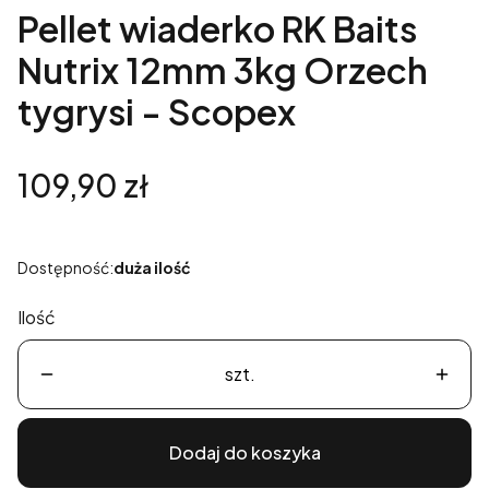
Pellet wiaderko RK Baits
Nutrix 12mm 3kg Orzech
tygrysi - Scopex
Cena
109,90 zł
Dostępność:
duża ilość
Ilość
szt.
Dodaj do koszyka