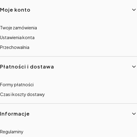
Linki w stopce
Moje konto
Twoje zamówienia
Ustawienia konta
Przechowalnia
Płatności i dostawa
Formy płatności
Czas i koszty dostawy
Informacje
Regulaminy