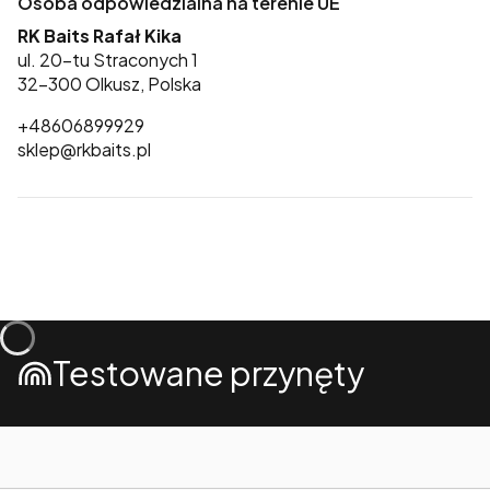
Osoba odpowiedzialna na terenie UE
RK Baits Rafał Kika
ul. 20-tu Straconych 1
32-300 Olkusz, Polska
+48606899929
sklep@rkbaits.pl
Testowane przynęty