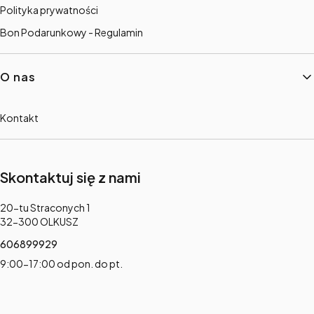
Polityka prywatności
Bon Podarunkowy - Regulamin
O nas
Kontakt
Skontaktuj się z nami
Adres:
20-tu Straconych 1
32-300 OLKUSZ
606899929
9:00-17:00 od pon. do pt.