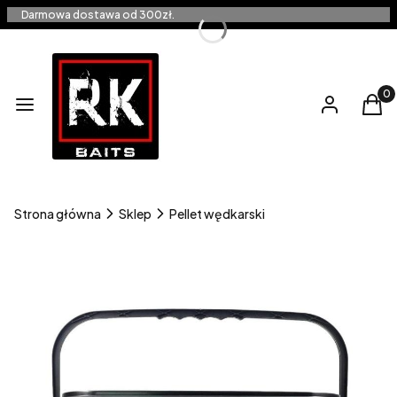
Darmowa dostawa od 300zł.
Produ
Menu
Zaloguj się
Kos
Strona główna
Sklep
Pellet wędkarski