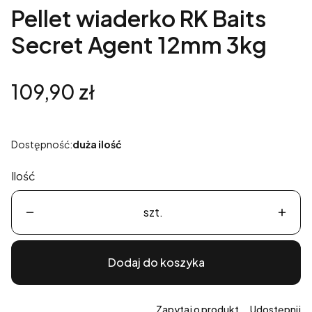
Pellet wiaderko RK Baits
Secret Agent 12mm 3kg
Cena
109,90 zł
Dostępność:
duża ilość
Ilość
szt.
Dodaj do koszyka
Zapytaj o produkt
Udostępnij