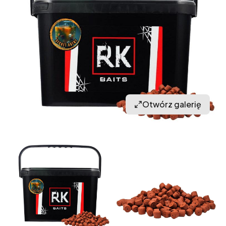
Otwórz galerię