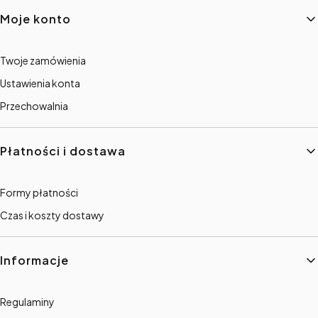
Linki w stopce
Moje konto
Twoje zamówienia
Ustawienia konta
Przechowalnia
Płatności i dostawa
Formy płatności
Czas i koszty dostawy
Informacje
Regulaminy