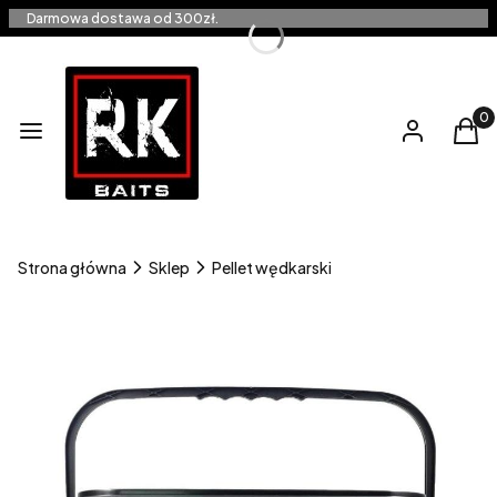
Darmowa dostawa od 300zł.
Produ
Menu
Zaloguj się
Kos
Strona główna
Sklep
Pellet wędkarski