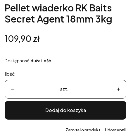
Pellet wiaderko RK Baits
Secret Agent 18mm 3kg
Cena
109,90 zł
Dostępność:
duża ilość
Ilość
szt.
Dodaj do koszyka
Zapytaj o produkt
Udostępnij