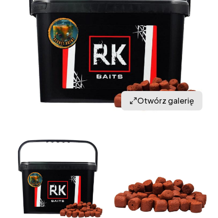
Otwórz galerię