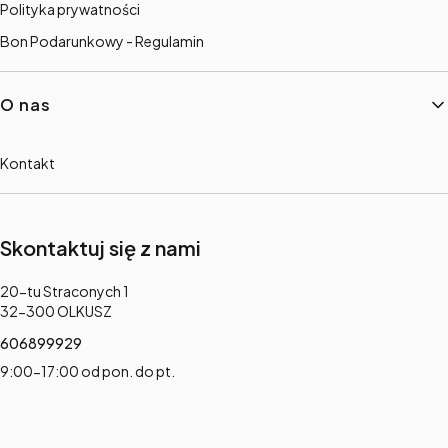
Polityka prywatności
Bon Podarunkowy - Regulamin
O nas
Kontakt
Skontaktuj się z nami
Adres:
20-tu Straconych 1
32-300 OLKUSZ
606899929
9:00-17:00 od pon. do pt.