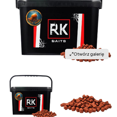
Otwórz galerię