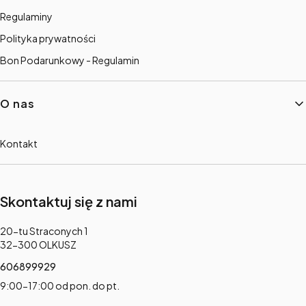
Regulaminy
Polityka prywatności
Bon Podarunkowy - Regulamin
O nas
Kontakt
Skontaktuj się z nami
Adres:
20-tu Straconych 1
32-300 OLKUSZ
606899929
9:00-17:00 od pon. do pt.