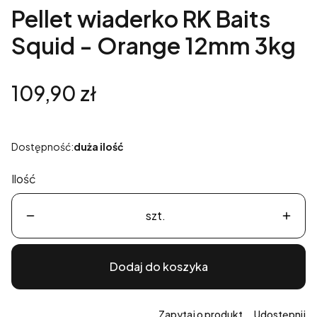
Pellet wiaderko RK Baits
Squid - Orange 12mm 3kg
Cena
109,90 zł
Dostępność:
duża ilość
Ilość
szt.
Dodaj do koszyka
Zapytaj o produkt
Udostępnij