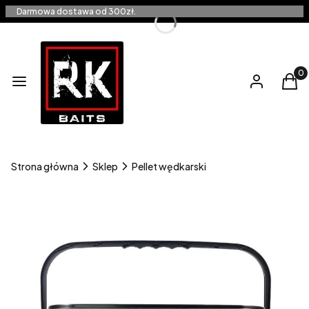
Darmowa dostawa od 300zł.
Produ
Menu
Zaloguj się
Kos
Strona główna
Sklep
Pellet wędkarski