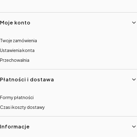
Linki w stopce
Moje konto
Twoje zamówienia
Ustawienia konta
Przechowalnia
Płatności i dostawa
Formy płatności
Czas i koszty dostawy
Informacje