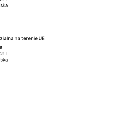
lska
alna na terenie UE
ka
ch 1
lska