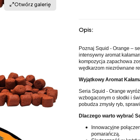
Otwórz galerię
Opis:
Poznaj Squid - Orange – ser
intensywny aromat kałamarn
kompozycja zapachowa zost
wędkarzom niezrównane rez
Wyjątkowy Aromat Kałama
Seria Squid - Orange wyró
wzbogaconym o słodki i św
pobudza zmysły ryb, sprawia
Dlaczego warto wybrać Sq
Innowacyjne połączen
pomarańczą.