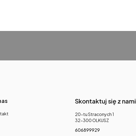
nas
Skontaktuj się z nami
takt
Adres:
20-tu Straconych 1
32-300 OLKUSZ
606899929