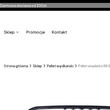
Darmowa dostawa od 300zł.
Sklep
Promocje
Kontakt
Strona główna
Sklep
Pellet wędkarski
Pellet wiaderko RK