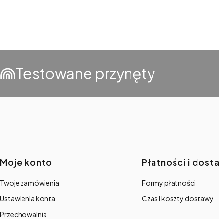
Testowane przynęty
Linki w stopce
Moje konto
Płatności i dost
Twoje zamówienia
Formy płatności
Ustawienia konta
Czas i koszty dostawy
Przechowalnia