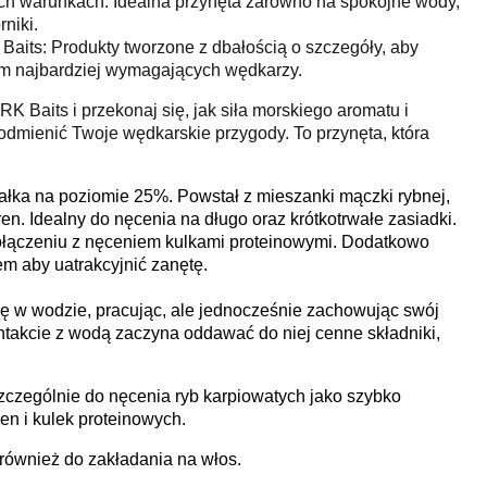
h warunkach: Idealna przynęta zarówno na spokojne wody,
niki.
aits: Produkty tworzone z dbałością o szczegóły, aby
m najbardziej wymagających wędkarzy.
K Baits i przekonaj się, jak siła morskiego aromatu i
dmienić Twoje wędkarskie przygody. To przynęta, która
białka na poziomie 25%. Powstał z mieszanki mączki rybnej,
en. Idealny do nęcenia na długo oraz krótkotrwałe zasiadki.
ołączeniu z nęceniem kulkami proteinowymi. Dodatkowo
em aby uatrakcyjnić zanętę.
ię w wodzie, pracując, ale jednocześnie zachowując swój
kontakcie z wodą zaczyna oddawać do niej cenne składniki,
zególnie do nęcenia ryb karpiowatych jako szybko
en i kulek proteinowych.
ę również do zakładania na włos.