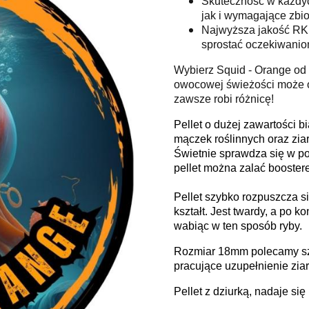
Skuteczność w każdyc
jak i wymagające zbior
Najwyższa jakość RK B
sprostać oczekiwanio
Wybierz Squid - Orange od R
owocowej świeżości może o
zawsze robi różnicę!
Pellet o dużej zawartości 
mączek roślinnych oraz ziar
Świetnie sprawdza się w p
pellet można zalać booster
Pellet szybko rozpuszcza s
kształt. Jest twardy, a po 
wabiąc w ten sposób ryby.
Rozmiar 18mm polecamy szc
pracujące uzupełnienie ziar
Pellet z dziurką, nadaje si