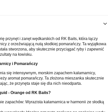
ię przynęt i zanęt wędkarskich od RK Baits, która łączy
icy z orzeźwiającą nutą słodkiej pomarańczy. Ta wyjątkowa
ała stworzona, aby skutecznie przyciągać ryby i zapewnić
ultaty na łowisku.
rnicy i Pomarańczy
żnia się intensywnym, morskim zapachem kałamarnicy,
ieży aromat pomarańczy. Ta złożona mieszanka skutecznie
jąc, że przynęta staje się dla nich nieodparta.
uid - Orange od RK Baits?
ie zapachów: Wyrazista kałamarnica w harmonii ze słodką