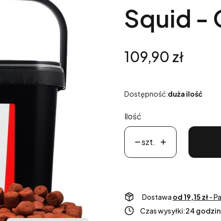
Squid -
Cena
109,90 zł
Dostępność:
duża ilość
Ilość
szt.
Dostawa
od 19,15 zł
- P
Czas wysyłki:
24 godzin