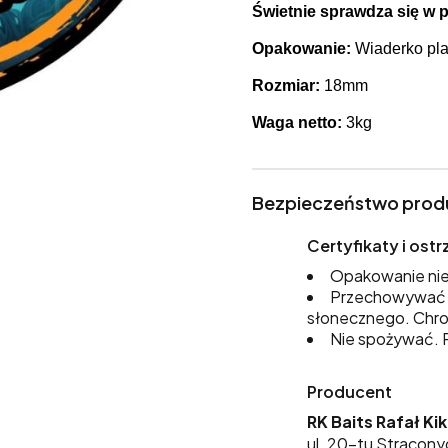
Świetnie sprawdza się w 
Opakowanie:
Wiaderko pla
Rozmiar:
18mm
Waga netto:
3kg
Bezpieczeństwo prod
Certyfikaty i os
Opakowanie nie
Przechowywać w
słonecznego. Chro
Nie spożywać. P
Producent
RK Baits Rafał Ki
ul. 20-tu Stracony