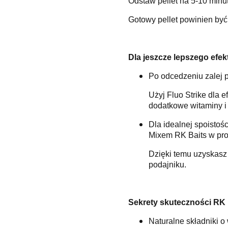
Odstaw pellet na 5-10 minut
Gotowy pellet powinien być 
Dla jeszcze lepszego efek
Po odcedzeniu zalej 
Użyj Fluo Strike dla 
dodatkowe witaminy i
Dla idealnej spoistośc
Mixem RK Baits w prop
Dzięki temu uzyskasz 
podajniku.
Sekrety skuteczności RK 
Naturalne składniki o