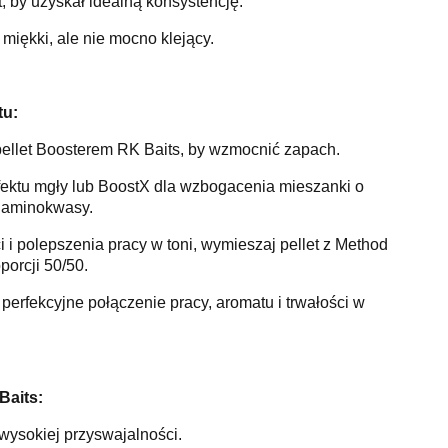
, by uzyskał idealną konsystencję.
miękki, ale nie mocno klejący.
tu:
pellet Boosterem RK Baits, by wzmocnić zapach.
efektu mgły lub BoostX dla wzbogacenia mieszanki o
 aminokwasy.
i i polepszenia pracy w toni, wymieszaj pellet z Method
orcji 50/50.
perfekcyjne połączenie pracy, aromatu i trwałości w
Baits:
 wysokiej przyswajalności.