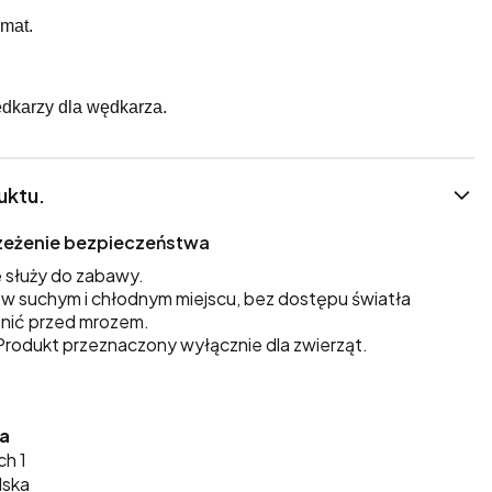
omat.
dkarzy dla wędkarza.
uktu.
trzeżenie bezpieczeństwa
 służy do zabawy.
 suchym i chłodnym miejscu, bez dostępu światła
nić przed mrozem.
rodukt przeznaczony wyłącznie dla zwierząt.
ka
ch 1
lska