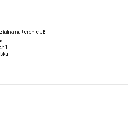
alna na terenie UE
ka
ch 1
lska