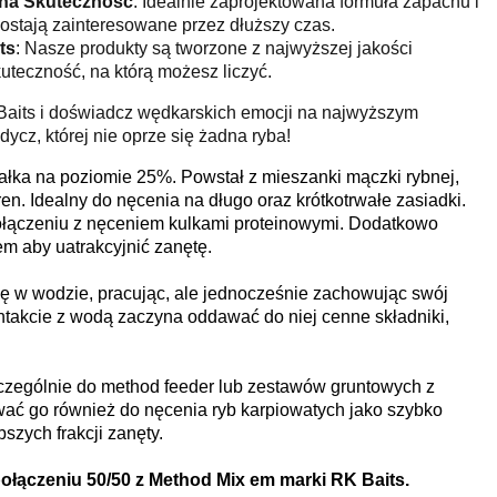
na Skuteczność
: Idealnie zaprojektowana formuła zapachu i
ostają zainteresowane przez dłuższy czas.
ts
: Nasze produkty są tworzone z najwyższej jakości
uteczność, na którą możesz liczyć.
Baits i doświadcz wędkarskich emocji na najwyższym
ycz, której nie oprze się żadna ryba!
białka na poziomie 25%. Powstał z mieszanki mączki rybnej,
en. Idealny do nęcenia na długo oraz krótkotrwałe zasiadki.
ołączeniu z nęceniem kulkami proteinowymi. Dodatkowo
em aby uatrakcyjnić zanętę.
ię w wodzie, pracując, ale jednocześnie zachowując swój
kontakcie z wodą zaczyna oddawać do niej cenne składniki,
ególnie do method feeder lub zestawów gruntowych z
ać go również do nęcenia ryb karpiowatych jako szybko
szych frakcji zanęty.
połączeniu 50/50 z Method Mix em marki RK Baits.