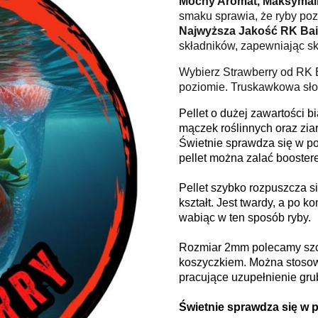
Mocny Aromat, Maksymal
smaku sprawia, że ryby poz
Najwyższa Jakość RK Bai
składników, zapewniając sk
Wybierz Strawberry od RK 
poziomie. Truskawkowa słod
Pellet o dużej zawartości 
mączek roślinnych oraz ziar
Świetnie sprawdza się w p
pellet można zalać booster
Pellet szybko rozpuszcza s
kształt. Jest twardy, a po 
wabiąc w ten sposób ryby.
Rozmiar 2mm polecamy szcz
koszyczkiem. Można stosow
pracujące uzupełnienie grub
Świetnie sprawdza się w 