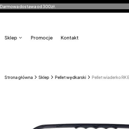
Darmowa dostawa od 300zł.
Sklep
Promocje
Kontakt
Strona główna
Sklep
Pellet wędkarski
Pellet wiaderko RK