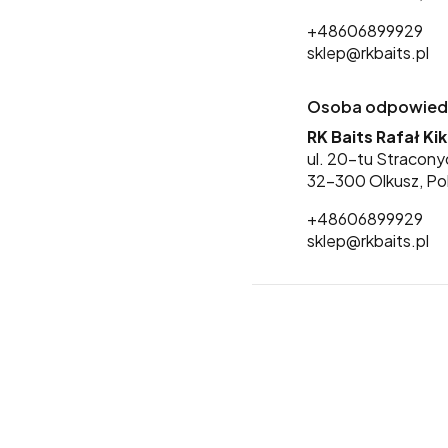
+48606899929
sklep@rkbaits.pl
Osoba odpowiedzi
RK Baits Rafał Ki
ul. 20-tu Stracony
32-300 Olkusz, Po
+48606899929
sklep@rkbaits.pl