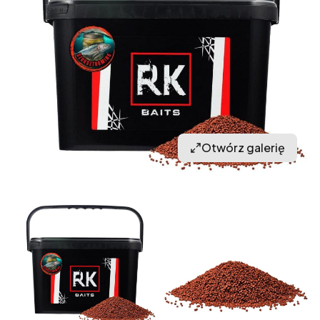
Otwórz galerię