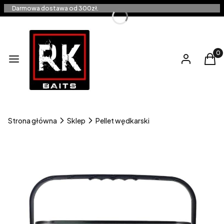
Darmowa dostawa od 300zł.
Produ
Menu
Zaloguj się
Kos
Strona główna
Sklep
Pellet wędkarski