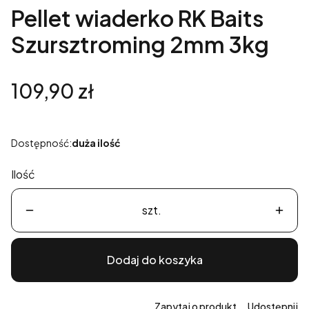
Pellet wiaderko RK Baits
Szursztroming 2mm 3kg
Cena
109,90 zł
Dostępność:
duża ilość
Ilość
szt.
Dodaj do koszyka
Zapytaj o produkt
Udostępnij