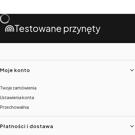
Testowane przynęty
Linki w stopce
Moje konto
Twoje zamówienia
Ustawienia konta
Przechowalnia
Płatności i dostawa