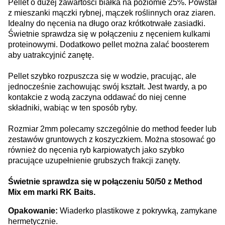
Pellet o dużej zawartości białka na poziomie 25%. Powstał
z mieszanki mączki rybnej, mączek roślinnych oraz ziaren.
Idealny do nęcenia na długo oraz krótkotrwałe zasiadki.
Świetnie sprawdza się w połączeniu z nęceniem kulkami
proteinowymi. Dodatkowo pellet można zalać boosterem
aby uatrakcyjnić zanętę.
Pellet szybko rozpuszcza się w wodzie, pracując, ale
jednocześnie zachowując swój kształt. Jest twardy, a po
kontakcie z wodą zaczyna oddawać do niej cenne
składniki, wabiąc w ten sposób ryby.
Rozmiar 2mm polecamy szczególnie do method feeder lub
zestawów gruntowych z koszyczkiem. Można stosować go
również do nęcenia ryb karpiowatych jako szybko
pracujące uzupełnienie grubszych frakcji zanęty.
Świetnie sprawdza się w połączeniu 50/50 z Method
Mix em marki RK Baits.
Opakowanie:
Wiaderko plastikowe z pokrywką, zamykane
hermetycznie.