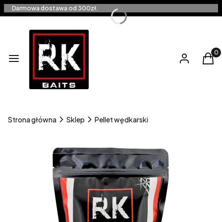
Darmowa dostawa od 300zł.
Produ
Menu
Zaloguj się
Kos
Strona główna
Sklep
Pellet wędkarski