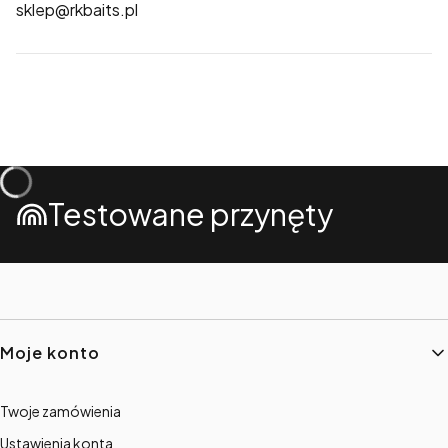
sklep@rkbaits.pl
Testowane przynęty
Linki w stopce
Moje konto
Twoje zamówienia
Ustawienia konta