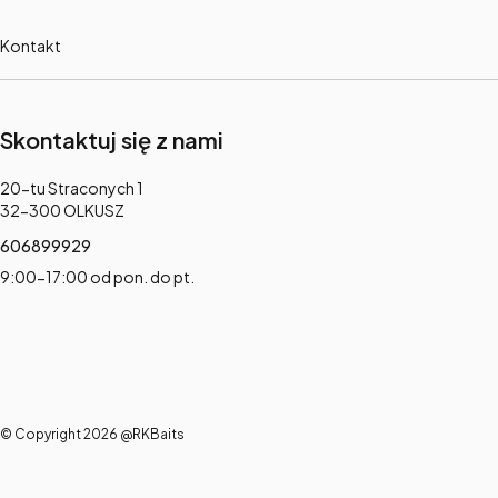
Kontakt
Skontaktuj się z nami
Adres:
20-tu Straconych 1
32-300 OLKUSZ
606899929
9:00-17:00 od pon. do pt.
© Copyright 2026 @RKBaits