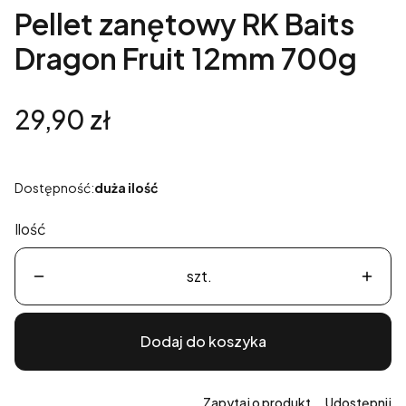
Pellet zanętowy RK Baits
Dragon Fruit 12mm 700g
Cena
29,90 zł
Dostępność:
duża ilość
Ilość
szt.
Dodaj do koszyka
Zapytaj o produkt
Udostępnij