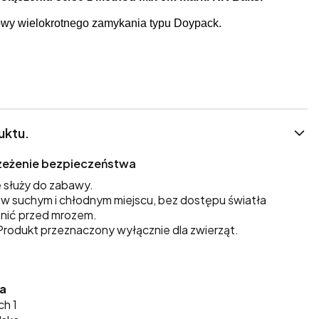
wy wielokrotnego zamykania typu Doypack.
uktu.
trzeżenie bezpieczeństwa
 służy do zabawy.
 suchym i chłodnym miejscu, bez dostępu światła
nić przed mrozem.
rodukt przeznaczony wyłącznie dla zwierząt.
ka
ch 1