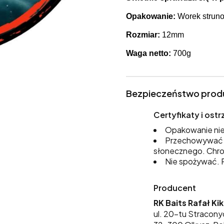
Opakowanie:
Worek struno
Rozmiar:
12mm
Waga netto:
700g
Bezpieczeństwo prod
Certyfikaty i os
Opakowanie nie
Przechowywać w
słonecznego. Chro
Nie spożywać. P
Producent
RK Baits Rafał Ki
ul. 20-tu Stracony