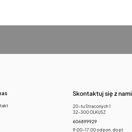
nas
Skontaktuj się z nami
takt
Adres:
20-tu Straconych 1
32-300 OLKUSZ
606899929
9:00-17:00 od pon. do pt.