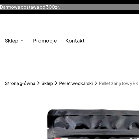
Darmowa dostawa od 300zł.
Sklep
Promocje
Kontakt
Strona główna
Sklep
Pellet wędkarski
Pellet zanętowy RK