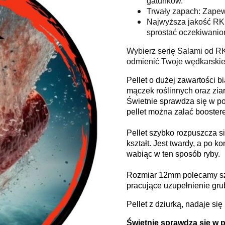
gatunków.
Trwały zapach: Zapew
Najwyższa jakość RK 
sprostać oczekiwanio
Wybierz serię Salami od RK
odmienić Twoje wędkarskie
Pellet o dużej zawartości 
mączek roślinnych oraz ziar
Świetnie sprawdza się w p
pellet można zalać booster
Pellet szybko rozpuszcza s
kształt. Jest twardy, a po 
wabiąc w ten sposób ryby.
Rozmiar 12mm polecamy szc
pracujące uzupełnienie grub
Pellet z dziurką, nadaje si
Świetnie sprawdza się w 