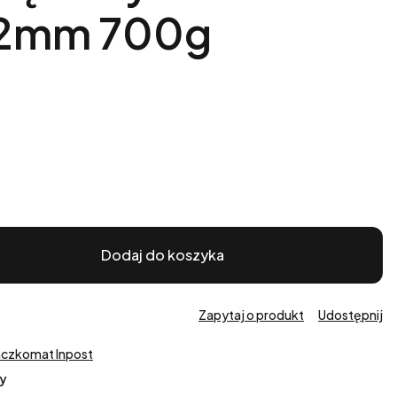
12mm 700g
Dodaj do koszyka
Zapytaj o produkt
Udostępnij
aczkomat Inpost
y