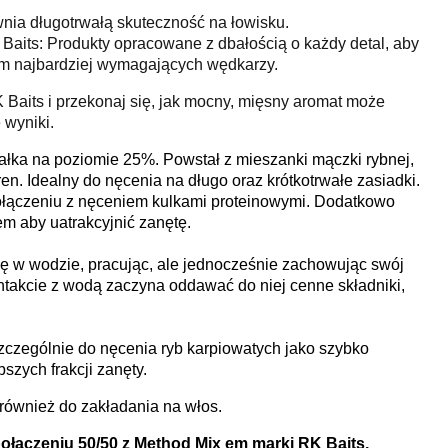
nia długotrwałą skuteczność na łowisku.
Baits: Produkty opracowane z dbałością o każdy detal, aby
m najbardziej wymagających wędkarzy.
 Baits i przekonaj się, jak mocny, mięsny aromat może
 wyniki.
białka na poziomie 25%. Powstał z mieszanki mączki rybnej,
en. Idealny do nęcenia na długo oraz krótkotrwałe zasiadki.
ołączeniu z nęceniem kulkami proteinowymi. Dodatkowo
em aby uatrakcyjnić zanętę.
ię w wodzie, pracując, ale jednocześnie zachowując swój
kontakcie z wodą zaczyna oddawać do niej cenne składniki,
zególnie do nęcenia ryb karpiowatych jako szybko
szych frakcji zanęty.
ę również do zakładania na włos.
połączeniu 50/50 z Method Mix em marki RK Baits.