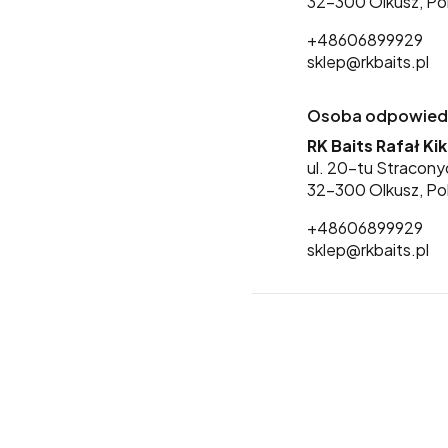
32-300 Olkusz, Po
+48606899929
sklep@rkbaits.pl
Osoba odpowiedzi
RK Baits Rafał Ki
ul. 20-tu Stracony
32-300 Olkusz, Po
+48606899929
sklep@rkbaits.pl