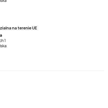
lska
alna na terenie UE
ka
ch 1
lska