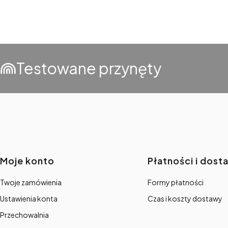
Testowane przynęty
Linki w stopce
Moje konto
Płatności i dost
Twoje zamówienia
Formy płatności
Ustawienia konta
Czas i koszty dostawy
Przechowalnia