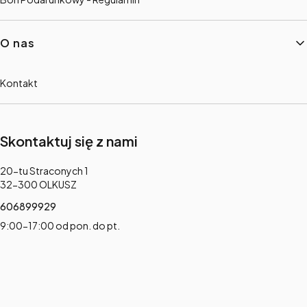
O nas
Kontakt
Skontaktuj się z nami
Adres:
20-tu Straconych 1
32-300 OLKUSZ
606899929
9:00-17:00 od pon. do pt.