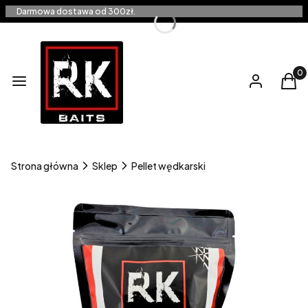
Darmowa dostawa od 300zł.
Produ
Menu
Zaloguj się
Kos
Strona główna
Sklep
Pellet wędkarski