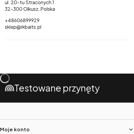
ul. 20-tu Straconych 1
32-300 Olkusz, Polska
+48606899929
sklep@rkbaits.pl
Testowane przynęty
Linki w stopce
Moje konto