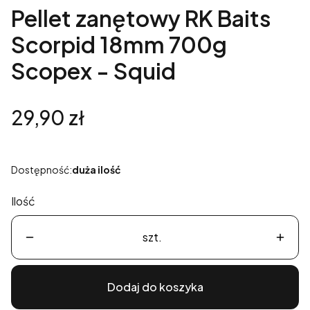
Pellet zanętowy RK Baits
Scorpid 18mm 700g
Scopex - Squid
Cena
29,90 zł
Dostępność:
duża ilość
Ilość
szt.
Dodaj do koszyka