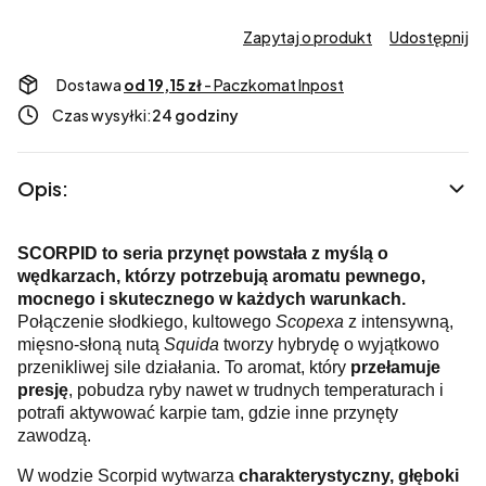
Zapytaj o produkt
Udostępnij
Dostawa
od 19,15 zł
- Paczkomat Inpost
Czas wysyłki:
24 godziny
Opis:
SCORPID to seria przynęt powstała z myślą o
wędkarzach, którzy potrzebują aromatu pewnego,
mocnego i skutecznego w każdych warunkach.
Połączenie słodkiego, kultowego
Scopexa
z intensywną,
mięsno-słoną nutą
Squida
tworzy hybrydę o wyjątkowo
przenikliwej sile działania. To aromat, który
przełamuje
presję
, pobudza ryby nawet w trudnych temperaturach i
potrafi aktywować karpie tam, gdzie inne przynęty
zawodzą.
W wodzie Scorpid wytwarza
charakterystyczny, głęboki