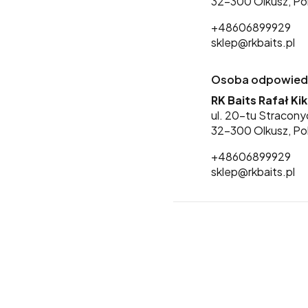
32-300 Olkusz, Po
+48606899929
sklep@rkbaits.pl
Osoba odpowiedzi
RK Baits Rafał Ki
ul. 20-tu Stracony
32-300 Olkusz, Po
+48606899929
sklep@rkbaits.pl