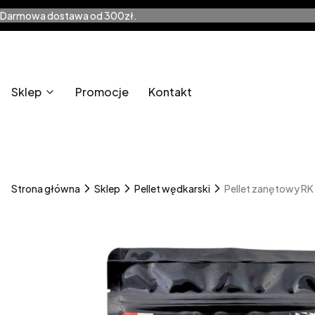
Darmowa dostawa od 300zł.
Sklep
Promocje
Kontakt
Strona główna
Sklep
Pellet wędkarski
Pellet zanętowy RK