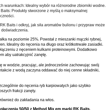
h warunkach: Idealny wybór na różnorodne zbiorniki wodne.
Baits: Produkty stworzone z myślą o maksymalnej
czności.
K Baits i odkryj, jak siła aromatów bulionu i przypraw może
 doświadczenia.
białka na poziomie 25%. Powstał z mieszanki mączki rybnej,
en. Idealny do nęcenia na długo oraz krótkotrwałe zasiadki.
ołączeniu z nęceniem kulkami proteinowymi. Dodatkowo
em aby uatrakcyjnić zanętę.
ię w wodzie, pracując, ale jednocześnie zachowując swój
kontakcie z wodą zaczyna oddawać do niej cenne składniki,
zególnie do nęcenia ryb karpiowatych jako szybko
szych frakcji zanęty.
ę również do zakładania na włos.
połączeniu 50/50 z Method Mix em marki RK Baits.