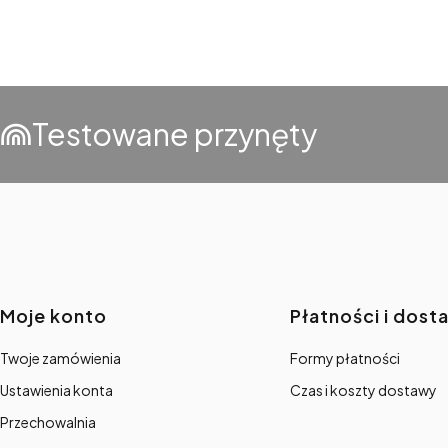
Testowane przynęty
Linki w stopce
Moje konto
Płatności i dost
Twoje zamówienia
Formy płatności
Ustawienia konta
Czas i koszty dostawy
Przechowalnia