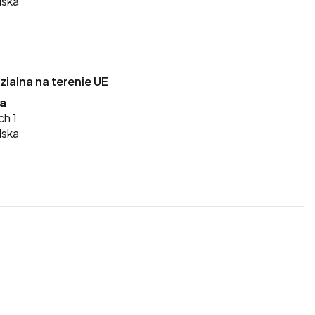
lska
alna na terenie UE
ka
ch 1
lska