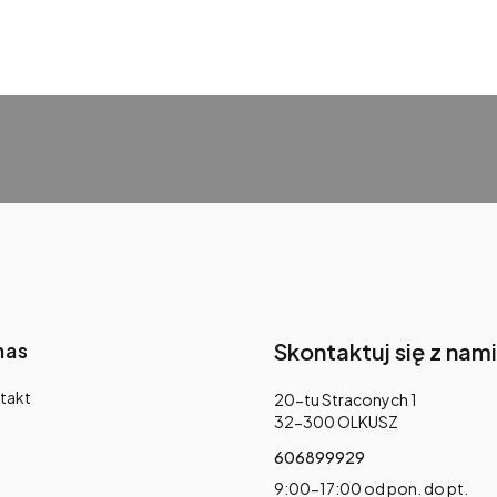
nas
Skontaktuj się z nami
takt
Adres:
20-tu Straconych 1
32-300 OLKUSZ
606899929
9:00-17:00 od pon. do pt.