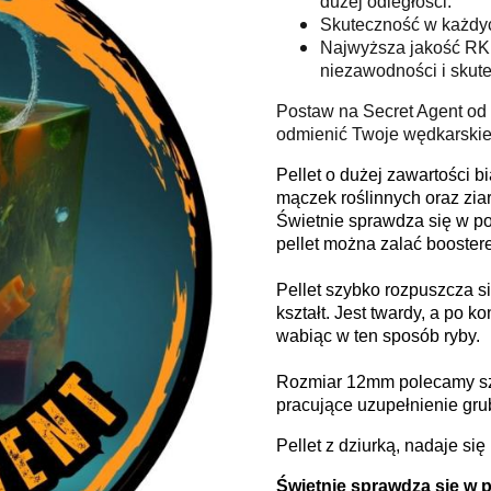
dużej odległości.
Skuteczność w każdyc
Najwyższa jakość RK 
niezawodności i skute
Postaw na Secret Agent od R
odmienić Twoje wędkarskie
Pellet o dużej zawartości 
mączek roślinnych oraz ziar
Świetnie sprawdza się w p
pellet można zalać booster
Pellet szybko rozpuszcza s
kształt. Jest twardy, a po 
wabiąc w ten sposób ryby.
Rozmiar 12mm polecamy szc
pracujące uzupełnienie grub
Pellet z dziurką, nadaje si
Świetnie sprawdza się w 