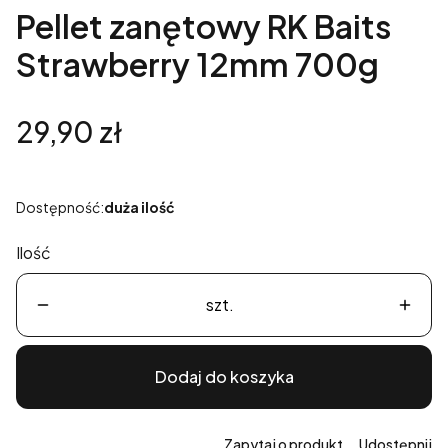
Pellet zanętowy RK Baits
Strawberry 12mm 700g
Cena
29,90 zł
Dostępność:
duża ilość
Ilość
szt.
Dodaj do koszyka
Zapytaj o produkt
Udostępnij