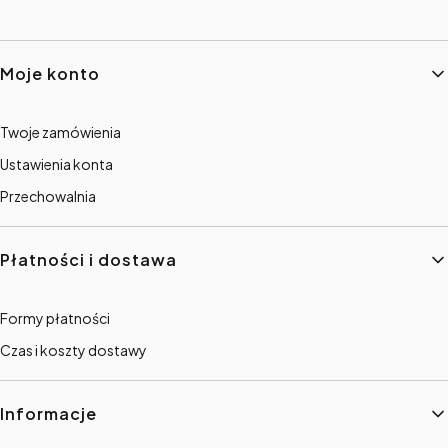
Linki w stopce
Moje konto
Twoje zamówienia
Ustawienia konta
Przechowalnia
Płatności i dostawa
Formy płatności
Czas i koszty dostawy
Informacje