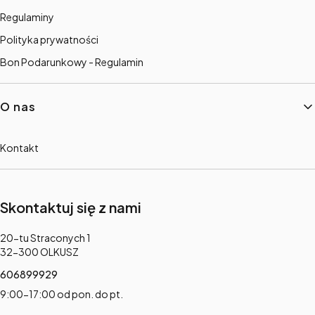
Regulaminy
Polityka prywatności
Bon Podarunkowy - Regulamin
O nas
Kontakt
Skontaktuj się z nami
Adres:
20-tu Straconych 1
32-300 OLKUSZ
606899929
9:00-17:00 od pon. do pt.