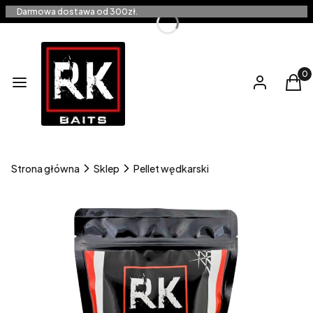
Darmowa dostawa od 300zł.
Produ
Menu
Zaloguj się
Kos
Strona główna
Sklep
Pellet wędkarski