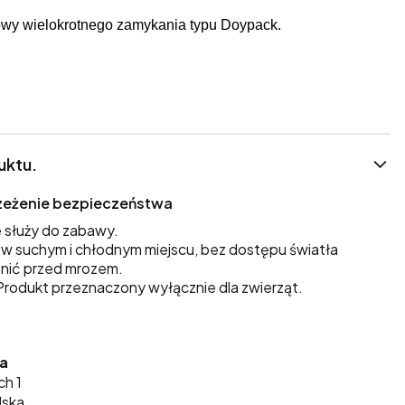
wy wielokrotnego zamykania typu Doypack.
uktu.
trzeżenie bezpieczeństwa
 służy do zabawy.
 suchym i chłodnym miejscu, bez dostępu światła
nić przed mrozem.
rodukt przeznaczony wyłącznie dla zwierząt.
ka
ch 1
lska