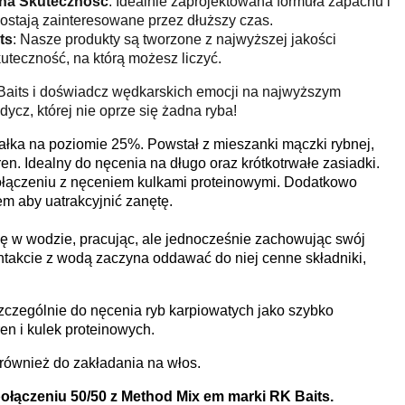
na Skuteczność
: Idealnie zaprojektowana formuła zapachu i
ostają zainteresowane przez dłuższy czas.
ts
: Nasze produkty są tworzone z najwyższej jakości
uteczność, na którą możesz liczyć.
Baits i doświadcz wędkarskich emocji na najwyższym
ycz, której nie oprze się żadna ryba!
białka na poziomie 25%. Powstał z mieszanki mączki rybnej,
en. Idealny do nęcenia na długo oraz krótkotrwałe zasiadki.
ołączeniu z nęceniem kulkami proteinowymi. Dodatkowo
em aby uatrakcyjnić zanętę.
ię w wodzie, pracując, ale jednocześnie zachowując swój
kontakcie z wodą zaczyna oddawać do niej cenne składniki,
zególnie do nęcenia ryb karpiowatych jako szybko
en i kulek proteinowych.
ę również do zakładania na włos.
połączeniu 50/50 z Method Mix em marki RK Baits.