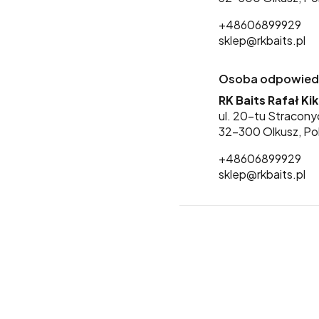
+48606899929
sklep@rkbaits.pl
Osoba odpowiedzi
RK Baits Rafał Ki
ul. 20-tu Stracony
32-300 Olkusz, Po
+48606899929
sklep@rkbaits.pl