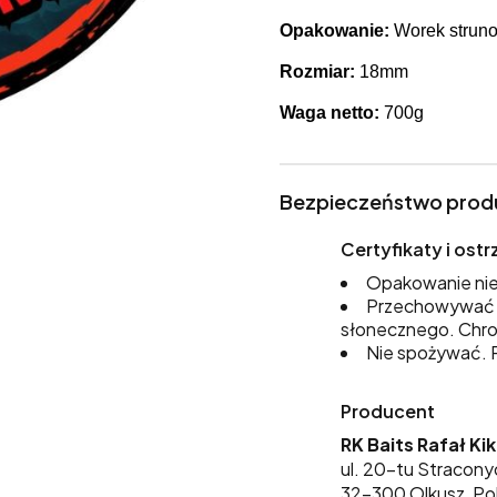
Opakowanie:
Worek struno
Rozmiar:
18mm
Waga netto:
700g
Bezpieczeństwo prod
Certyfikaty i os
Opakowanie nie
Przechowywać w
słonecznego. Chro
Nie spożywać. P
Producent
RK Baits Rafał Ki
ul. 20-tu Stracony
32-300 Olkusz, Po