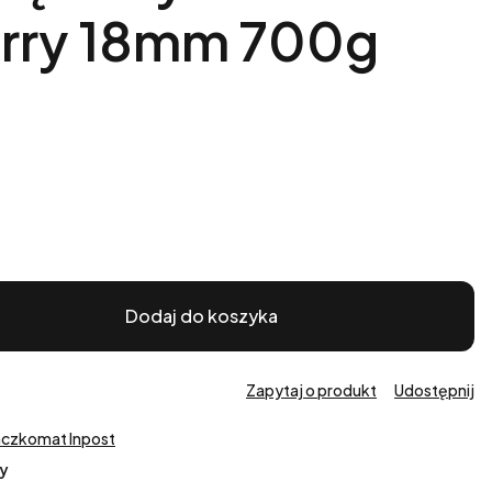
rry 18mm 700g
Dodaj do koszyka
Zapytaj o produkt
Udostępnij
aczkomat Inpost
y