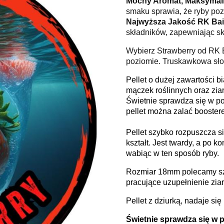
Mocny Aromat, Maksymal
smaku sprawia, że ryby poz
Najwyższa Jakość RK Bai
składników, zapewniając sk
Wybierz Strawberry od RK 
poziomie. Truskawkowa słod
Pellet o dużej zawartości 
mączek roślinnych oraz ziar
Świetnie sprawdza się w p
pellet można zalać booster
Pellet szybko rozpuszcza s
kształt. Jest twardy, a po 
wabiąc w ten sposób ryby.
Rozmiar 18mm polecamy szc
pracujące uzupełnienie ziar
Pellet z dziurką, nadaje si
Świetnie sprawdza się w 