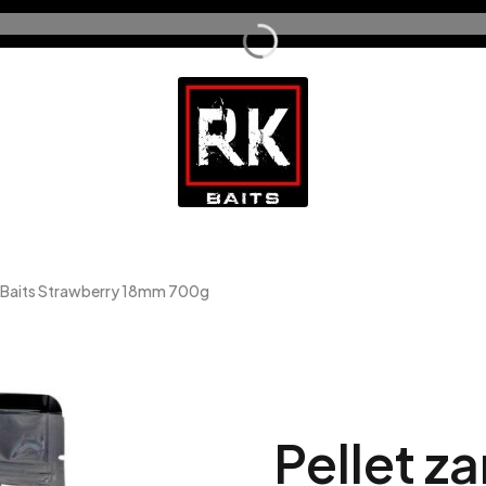
 Baits Strawberry 18mm 700g
Pellet z