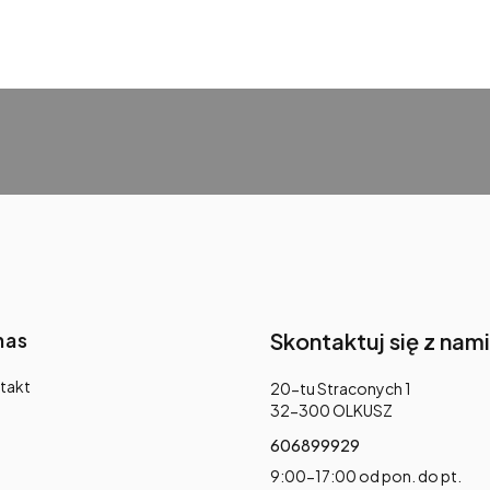
nas
Skontaktuj się z nami
takt
Adres:
20-tu Straconych 1
32-300 OLKUSZ
606899929
9:00-17:00 od pon. do pt.