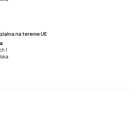
alna na terenie UE
ka
ch 1
lska