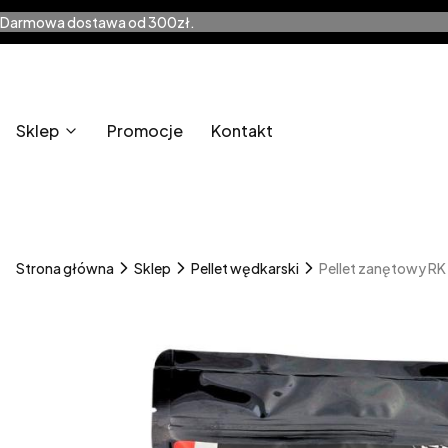
Darmowa dostawa od 300zł.
Sklep
Promocje
Kontakt
Strona główna
Sklep
Pellet wędkarski
Pellet zanętowy RK