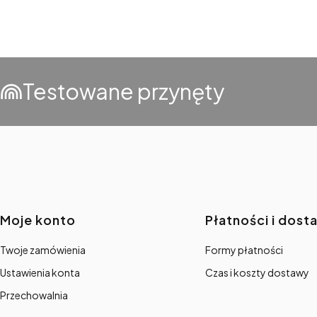
Testowane przynęty
Linki w stopce
Moje konto
Płatności i dost
Twoje zamówienia
Formy płatności
Ustawienia konta
Czas i koszty dostawy
Przechowalnia