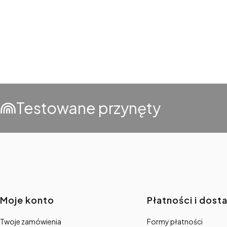
Testowane przynęty
Linki w stopce
Moje konto
Płatności i dost
Twoje zamówienia
Formy płatności