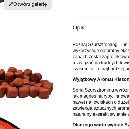
Otwórz galerię
Opis:
Poznaj Szursztroming – unik
wykorzystuje naturalny ekst
zapach został zaprojektow
rozwiązań na trudnych łowis
czasem to, co najbardziej u
Wyjątkowy Aromat Kiszon
Seria Szursztroming wyróżn
jak magnes na ryby. Innowa
nawet na łowiskach o dużej 
zawierają sztucznych aromat
naturalny ekstrakt świetnie 
Dlaczego warto wybrać S