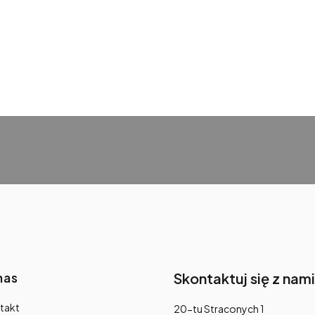
nas
Skontaktuj się z nami
takt
Adres:
20-tu Straconych 1