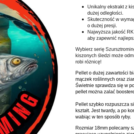
Unikalny ekstrakt z ki
dużej odległości.
Skuteczność w wymaga
o dużej presji.
Najwyższa jakość RK B
aby zapewnić najleps
Wybierz serię Szursztroming
kiszonych śledzi może odmi
robi różnicę!
Pellet o dużej zawartości 
mączek roślinnych oraz ziar
Świetnie sprawdza się w p
pellet można zalać booster
Pellet szybko rozpuszcza s
kształt. Jest twardy, a po 
wabiąc w ten sposób ryby.
Rozmiar 18mm polecamy szc