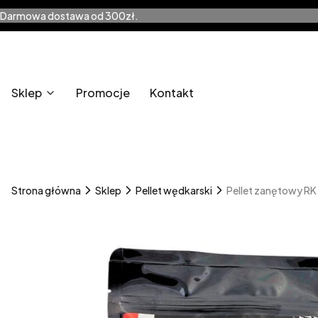
Darmowa dostawa od 300zł.
Sklep
Promocje
Kontakt
Strona główna
Sklep
Pellet wędkarski
Pellet zanętowy R