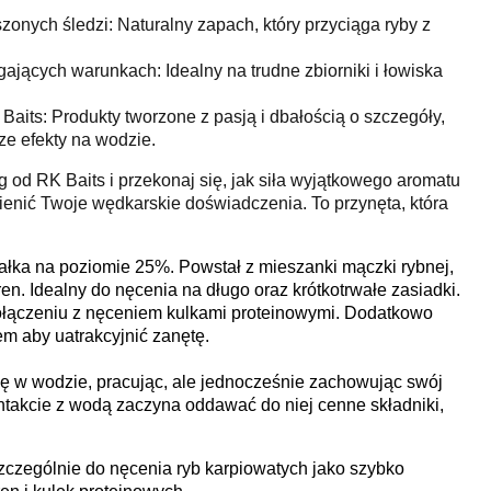
szonych śledzi: Naturalny zapach, który przyciąga ryby z
jących warunkach: Idealny na trudne zbiorniki i łowiska
aits: Produkty tworzone z pasją i dbałością o szczegóły,
ze efekty na wodzie.
 od RK Baits i przekonaj się, jak siła wyjątkowego aromatu
enić Twoje wędkarskie doświadczenia. To przynęta, która
białka na poziomie 25%. Powstał z mieszanki mączki rybnej,
en. Idealny do nęcenia na długo oraz krótkotrwałe zasiadki.
ołączeniu z nęceniem kulkami proteinowymi. Dodatkowo
em aby uatrakcyjnić zanętę.
ię w wodzie, pracując, ale jednocześnie zachowując swój
kontakcie z wodą zaczyna oddawać do niej cenne składniki,
zególnie do nęcenia ryb karpiowatych jako szybko