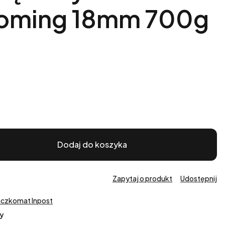
roming 18mm 700g
Dodaj do koszyka
Zapytaj o produkt
Udostępnij
aczkomat Inpost
y