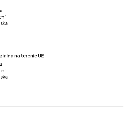
ka
ch 1
lska
alna na terenie UE
ka
ch 1
lska