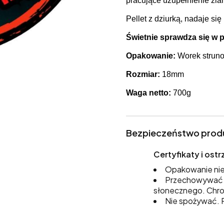
pracujące uzupełnienie ziar
Pellet z dziurką, nadaje si
Świetnie sprawdza się w 
Opakowanie:
Worek struno
Rozmiar:
18mm
Waga netto:
700g
Bezpieczeństwo prod
Certyfikaty i os
Opakowanie nie
Przechowywać w
słonecznego. Chro
Nie spożywać. P