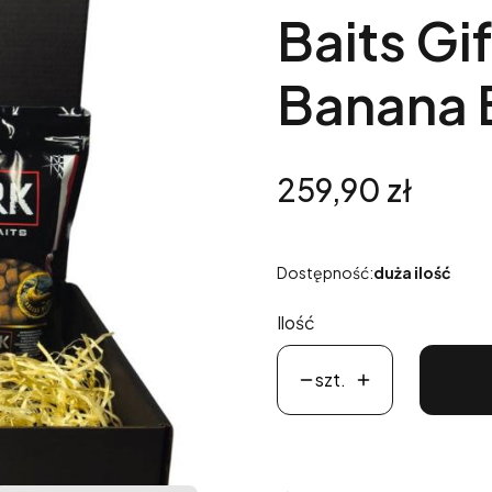
Baits Gi
Banana B
Cena
259,90 zł
Dostępność:
duża ilość
Ilość
szt.