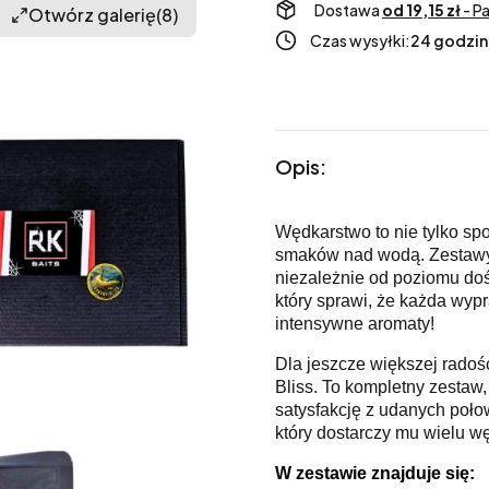
Dostawa
od 19,15 zł
- P
Otwórz galerię
(8)
Czas wysyłki:
24 godzin
Opis:
Wędkarstwo to nie tylko sp
smaków nad wodą. Zestawy 
niezależnie od poziomu do
który sprawi, że każda wyp
intensywne aromaty!
Dla jeszcze większej rado
Bliss. To kompletny zestaw
satysfakcję z udanych poł
który dostarczy mu wielu w
W zestawie znajduje się: