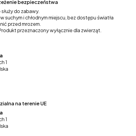
trzeżenie bezpieczeństwa
 służy do zabawy.
 suchym i chłodnym miejscu, bez dostępu światła
nić przed mrozem.
rodukt przeznaczony wyłącznie dla zwierząt.
ka
ch 1
lska
alna na terenie UE
ka
ch 1
lska