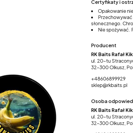
Certyfikaty i os
Opakowanie nie
Przechowywać w
słonecznego. Chro
Nie spożywać. P
Producent
RK Baits Rafał Ki
ul. 20-tu Stracony
32-300 Olkusz, Po
+48606899929
sklep@rkbaits.pl
Osoba odpowiedzi
RK Baits Rafał Ki
ul. 20-tu Stracony
32-300 Olkusz, Po