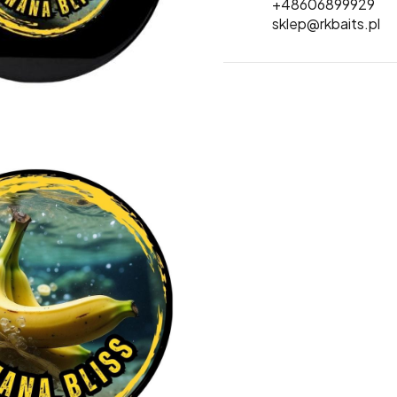
+48606899929
sklep@rkbaits.pl