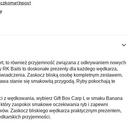
aczkomat Inpost
y
ort, to również przyjemność związana z odkrywaniem nowych
RK Baits to doskonałe prezenty dla każdego wędkarza,
świadczenia. Zaskocz bliską osobę kompletnym zestawem,
rawa stanie się smakowitą przygodą. Ryby pokochają te
ści z wędkowania, wybierz Gift Box Carp L w smaku Banana
, który zaspokoi smakowe oczekiwania ryb i zapewni
owów. Zaskocz bliskiego wędkarza praktycznym prezentem,
ędkarskich przyjemności.