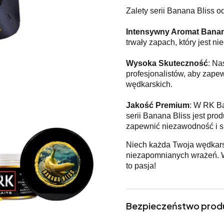
Zalety serii Banana Bliss o
Intensywny Aromat Bana
trwały zapach, który jest nie
Wysoka Skuteczność
: Na
profesjonalistów, aby zape
wędkarskich.
Jakość Premium
: W RK Ba
serii Banana Bliss jest pr
zapewnić niezawodność i s
Niech każda Twoja wędkars
niezapomnianych wrażeń. W
to pasja!
Bezpieczeństwo prod