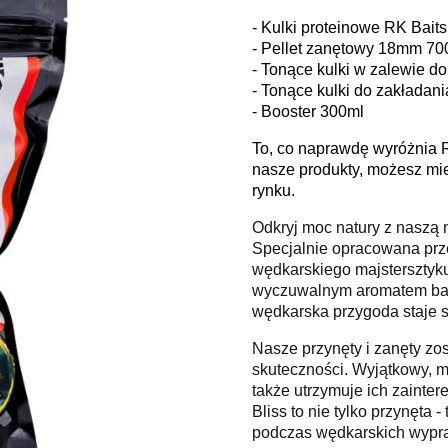
- Kulki proteinowe RK Bai
- Pellet zanętowy 18mm 700
- Tonące kulki w zalewie 
- Tonące kulki do zakłada
- Booster 300ml
To, co naprawdę wyróżnia 
nasze produkty, możesz mi
rynku.
Odkryj moc natury z naszą 
Specjalnie opracowana prze
wędkarskiego majstersztyku
wyczuwalnym aromatem banan
wędkarska przygoda staje si
Nasze przynęty i zanęty z
skuteczności. Wyjątkowy, m
także utrzymuje ich zaint
Bliss to nie tylko przynęta
podczas wędkarskich wypr