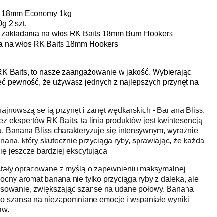
ts 18mm Economy 1kg
g 2 szt.
do zakładania na włos RK Baits 18mm Burn Hookers
nia na włos RK Baits 18mm Hookers
RK Baits, to nasze zaangażowanie w jakość. Wybierając
eć pewność, że używasz jednych z najlepszych przynęt na
najnowszą serią przynęt i zanęt wędkarskich - Banana Bliss.
z ekspertów RK Baits, ta linia produktów jest kwintesencją
. Banana Bliss charakteryzuje się intensywnym, wyraźnie
a, który skutecznie przyciąga ryby, sprawiając, że każda
ę jeszcze bardziej ekscytująca.
ostały opracowane z myślą o zapewnieniu maksymalnej
ocny aromat banana nie tylko przyciąga ryby z daleka, ale
eresowanie, zwiększając szanse na udane połowy. Banana
 - to szansa na niezapomniane emocje i wspaniałe wyniki
aw.