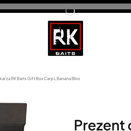
arza RK Baits Gift Box Carp L Banana Bliss
Prezent 