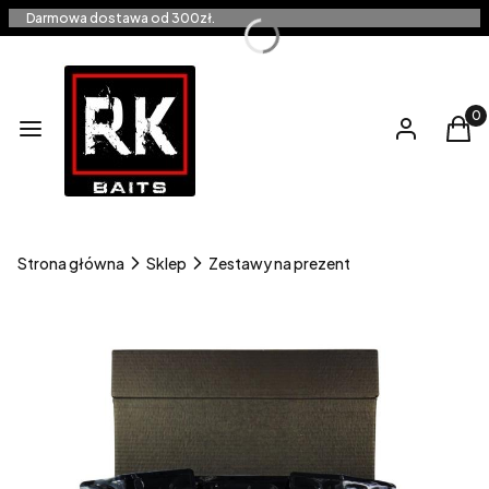
Darmowa dostawa od 300zł.
Produ
Menu
Zaloguj się
Kos
Strona główna
Sklep
Zestawy na prezent