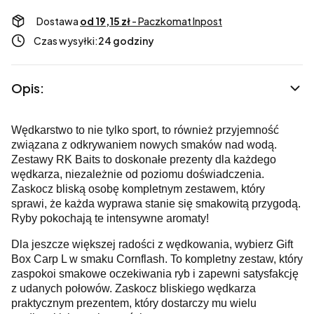
Dostawa
od 19,15 zł
- Paczkomat Inpost
Czas wysyłki:
24 godziny
Opis:
Wędkarstwo to nie tylko sport, to również przyjemność
związana z odkrywaniem nowych smaków nad wodą.
Zestawy RK Baits to doskonałe prezenty dla każdego
wędkarza, niezależnie od poziomu doświadczenia.
Zaskocz bliską osobę kompletnym zestawem, który
sprawi, że każda wyprawa stanie się smakowitą przygodą.
Ryby pokochają te intensywne aromaty!
Dla jeszcze większej radości z wędkowania, wybierz Gift
Box Carp L w smaku Cornflash. To kompletny zestaw, który
zaspokoi smakowe oczekiwania ryb i zapewni satysfakcję
z udanych połowów. Zaskocz bliskiego wędkarza
praktycznym prezentem, który dostarczy mu wielu