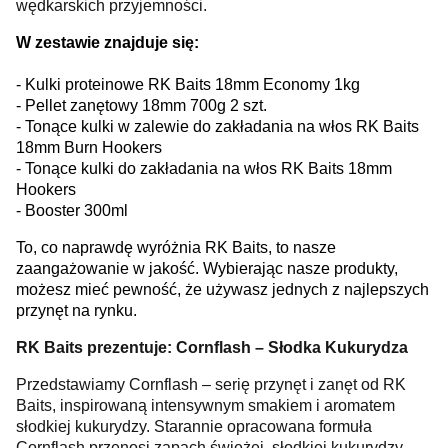
wędkarskich przyjemności.
W zestawie znajduje się:
- Kulki proteinowe RK Baits 18mm Economy 1kg
- Pellet zanętowy 18mm 700g 2 szt.
- Tonące kulki w zalewie do zakładania na włos RK Baits
18mm Burn Hookers
- Tonące kulki do zakładania na włos RK Baits 18mm
Hookers
- Booster 300ml
To, co naprawdę wyróżnia RK Baits, to nasze
zaangażowanie w jakość. Wybierając nasze produkty,
możesz mieć pewność, że używasz jednych z najlepszych
przynęt na rynku.
RK Baits prezentuje: Cornflash – Słodka Kukurydza
Przedstawiamy Cornflash – serię przynęt i zanęt od RK
Baits, inspirowaną intensywnym smakiem i aromatem
słodkiej kukurydzy. Starannie opracowana formuła
Cornflash przenosi zapach świeżej, słodkiej kukurydzy