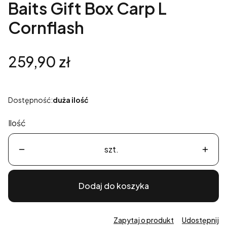
Baits Gift Box Carp L
Cornflash
Cena
259,90 zł
Dostępność:
duża ilość
Ilość
szt.
Dodaj do koszyka
Zapytaj o produkt
Udostępnij