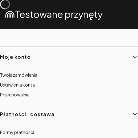
Testowane przynęty
Linki w stopce
Moje konto
Twoje zamówienia
Ustawienia konta
Przechowalnia
Płatności i dostawa
Formy płatności