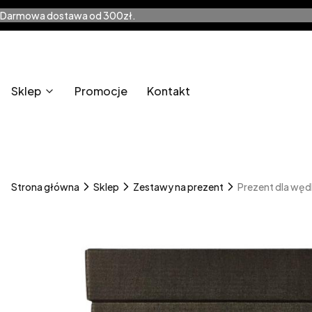
Darmowa dostawa od 300zł.
Sklep
Promocje
Kontakt
Strona główna
Sklep
Zestawy na prezent
Prezent dla wędk