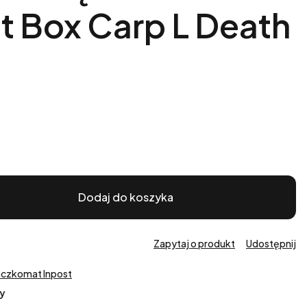
ft Box Carp L Death
Dodaj do koszyka
Zapytaj o produkt
Udostępnij
aczkomat Inpost
y