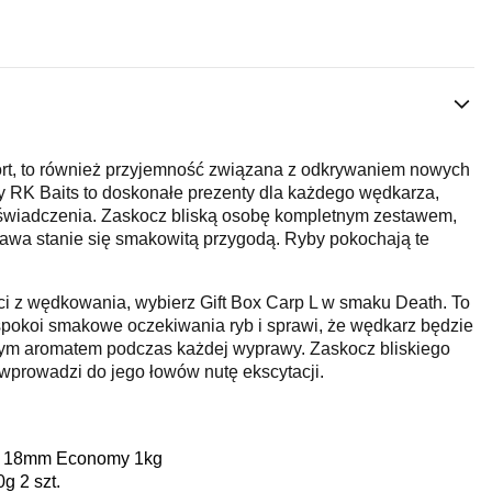
ort, to również przyjemność związana z odkrywaniem nowych
RK Baits to doskonałe prezenty dla każdego wędkarza,
świadczenia. Zaskocz bliską osobę kompletnym zestawem,
rawa stanie się smakowitą przygodą. Ryby pokochają te
ci z wędkowania, wybierz Gift Box Carp L w smaku Death. To
spokoi smakowe oczekiwania ryb i sprawi, że wędkarz będzie
nym aromatem podczas każdej wyprawy. Zaskocz bliskiego
wprowadzi do jego łowów nutę ekscytacji.
ts 18mm Economy 1kg
g 2 szt.