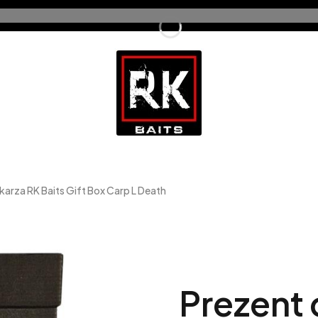
arza RK Baits Gift Box Carp L Death
Prezent 