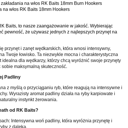
do zakładania na włos RK Baits 18mm Burn Hookers
nia na włos RK Baits 18mm Hookers
RK Baits, to nasze zaangażowanie w jakość. Wybierając
eć pewność, że używasz jednych z najlepszych przynęt na
ę przynęt i zanęt wędkarskich, która wnosi intensywny,
na Twoje łowisko. Ta niezwykle mocna i charakterystyczna
idealna dla wędkarzy, którzy chcą wyróżnić swoje przynęty
ć sobie maksymalną skuteczność.
j Padliny
na z myślą o przyciąganiu ryb, które reagują na intensywne i
hy. Wyrazisty aromat padliny działa na ryby karpiowate i
aturalny instynkt żerowania.
eath od RK Baits?
ch: Intensywna woń padliny, która wyróżnia przynętę i
ryby z daleka.