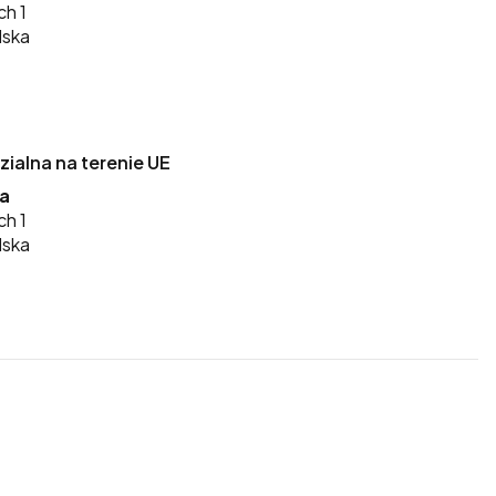
ch 1
lska
alna na terenie UE
ka
ch 1
lska