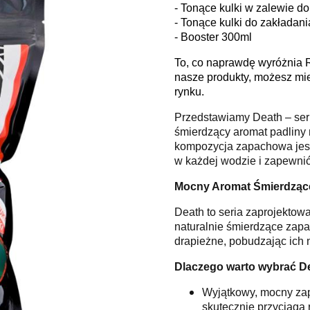
- Tonące kulki w zalewie 
- Tonące kulki do zakłada
- Booster 300ml
To, co naprawdę wyróżnia 
nasze produkty, możesz mi
rynku.
Przedstawiamy Death – seri
śmierdzący aromat padliny 
kompozycja zapachowa jest 
w każdej wodzie i zapewni
Mocny Aromat Śmierdzące
Death to seria zaprojektowa
naturalnie śmierdzące zapac
drapieżne, pobudzając ich n
Dlaczego warto wybrać D
Wyjątkowy, mocny zapa
skutecznie przyciąga 