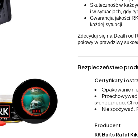
Skuteczność w każdyc
i w sytuacjach, gdy r
Gwarancja jakości RK
każdej sytuacji.
Zdecyduj się na Death od RK
połowy w prawdziwy sukces.
Bezpieczeństwo prod
Certyfikaty i os
Opakowanie nie
Przechowywać w
słonecznego. Chro
Nie spożywać. P
Producent
RK Baits Rafał Ki