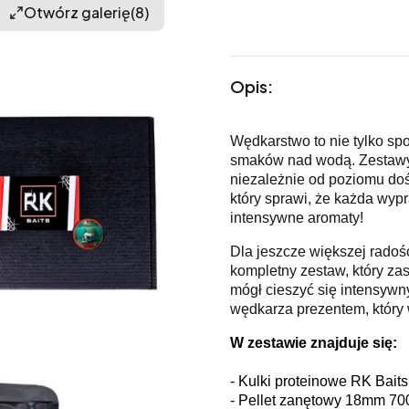
Otwórz galerię
(8)
Opis:
Wędkarstwo to nie tylko sp
smaków nad wodą. Zestawy 
niezależnie od poziomu do
który sprawi, że każda wyp
intensywne aromaty!
Dla jeszcze większej radoś
kompletny zestaw, który za
mógł cieszyć się intensyw
wędkarza prezentem, który 
W zestawie znajduje się:
- Kulki proteinowe RK Bai
- Pellet zanętowy 18mm 700