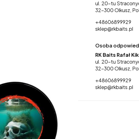
ul. 20-tu Stracony
32-300 Olkusz, Po
+48606899929
sklep@rkbaits.pl
Osoba odpowiedzi
RK Baits Rafał Ki
ul. 20-tu Stracony
32-300 Olkusz, Po
+48606899929
sklep@rkbaits.pl