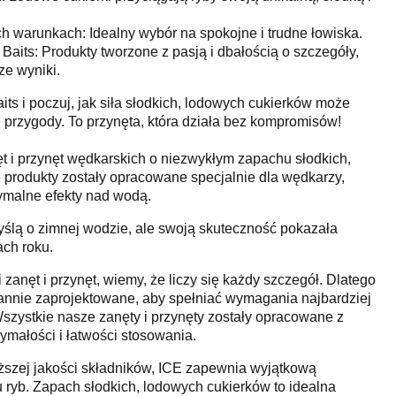
h warunkach: Idealny wybór na spokojne i trudne łowiska.
aits: Produkty tworzone z pasją i dbałością o szczegóły,
ze wyniki.
ts i poczuj, jak siła słodkich, lodowych cukierków może
przygody. To przynęta, która działa bez kompromisów!
ęt i przynęt wędkarskich o niezwykłym zapachu słodkich,
produkty zostały opracowane specjalnie dla wędkarzy,
ymalne efekty nad wodą.
yślą o zimnej wodzie, ale swoją skuteczność pokazała
ach roku.
 zanęt i przynęt, wiemy, że liczy się każdy szczegół. Dlatego
rannie zaprojektowane, aby spełniać wymagania najbardziej
zystkie nasze zanęty i przynęty zostały opracowane z
ymałości i łatwości stosowania.
ższej jakości składników, ICE zapewnia wyjątkową
 ryb. Zapach słodkich, lodowych cukierków to idealna