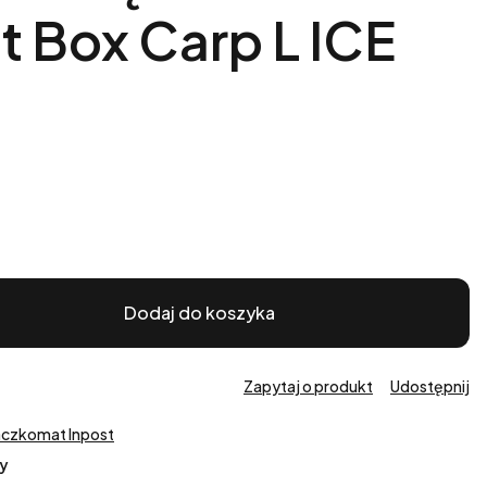
ft Box Carp L ICE
Dodaj do koszyka
Zapytaj o produkt
Udostępnij
aczkomat Inpost
y