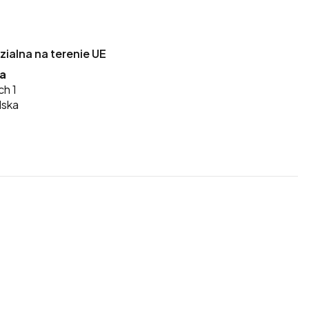
alna na terenie UE
ka
ch 1
lska