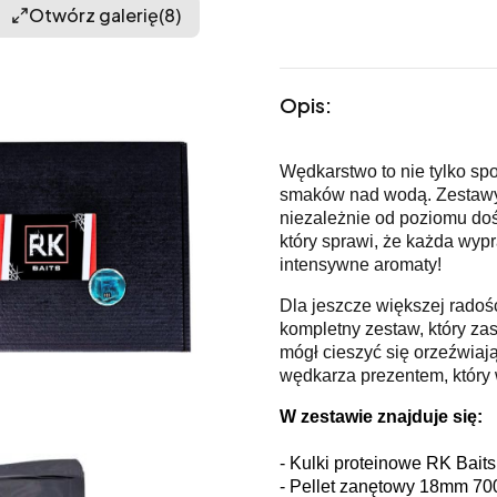
Otwórz galerię
(8)
Opis:
Wędkarstwo to nie tylko sp
smaków nad wodą. Zestawy 
niezależnie od poziomu do
który sprawi, że każda wyp
intensywne aromaty!
Dla jeszcze większej radoś
kompletny zestaw, który za
mógł cieszyć się orzeźwia
wędkarza prezentem, który
W zestawie znajduje się:
- Kulki proteinowe RK Bai
- Pellet zanętowy 18mm 700