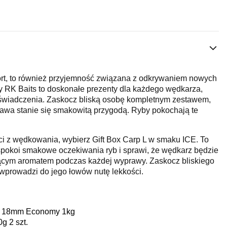
ort, to również przyjemność związana z odkrywaniem nowych
RK Baits to doskonałe prezenty dla każdego wędkarza,
świadczenia. Zaskocz bliską osobę kompletnym zestawem,
rawa stanie się smakowitą przygodą. Ryby pokochają te
ci z wędkowania, wybierz Gift Box Carp L w smaku ICE. To
spokoi smakowe oczekiwania ryb i sprawi, że wędkarz będzie
jącym aromatem podczas każdej wyprawy. Zaskocz bliskiego
 wprowadzi do jego łowów nutę lekkości.
ts 18mm Economy 1kg
g 2 szt.