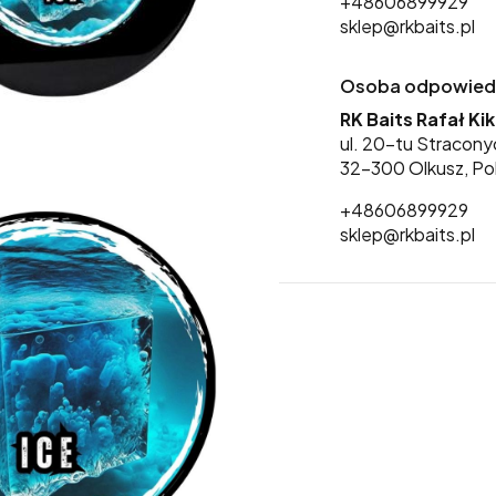
+48606899929
sklep@rkbaits.pl
Osoba odpowiedzi
RK Baits Rafał Ki
ul. 20-tu Stracony
32-300 Olkusz, Po
+48606899929
sklep@rkbaits.pl