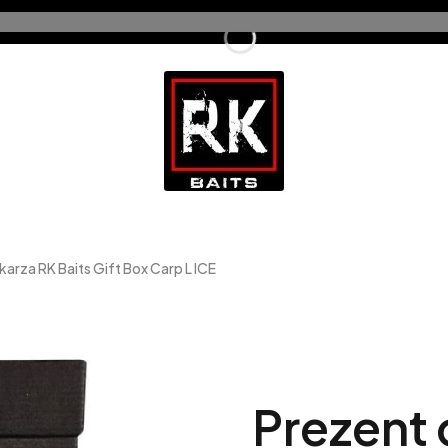
arza RK Baits Gift Box Carp L ICE
Prezent 