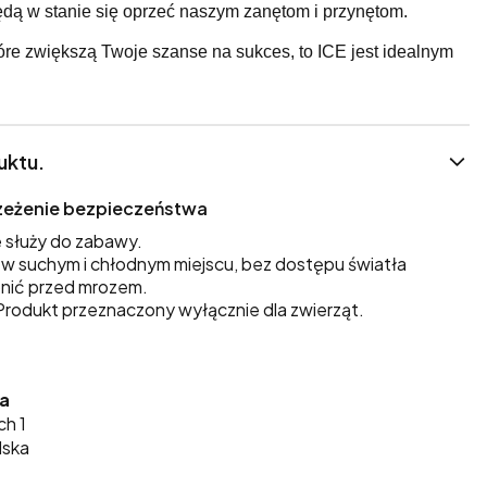
 będą w stanie się oprzeć naszym zanętom i przynętom.
tóre zwiększą Twoje szanse na sukces, to ICE jest idealnym
uktu.
trzeżenie bezpieczeństwa
 służy do zabawy.
 suchym i chłodnym miejscu, bez dostępu światła
nić przed mrozem.
rodukt przeznaczony wyłącznie dla zwierząt.
ka
ch 1
lska