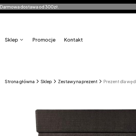
Darmowa dostawa od 300zł.
Sklep
Promocje
Kontakt
Strona główna
Sklep
Zestawy na prezent
Prezent dla wędk