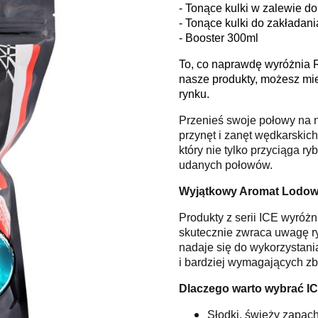
- Tonące kulki w zalewie 
- Tonące kulki do zakłada
- Booster 300ml
To, co naprawdę wyróżnia 
nasze produkty, możesz mi
rynku.
Przenieś swoje połowy na n
przynęt i zanęt wędkarskic
który nie tylko przyciąga r
udanych połowów.
Wyjątkowy Aromat Lodow
Produkty z serii ICE wyróż
skutecznie zwraca uwagę ryb
nadaje się do wykorzystan
i bardziej wymagających zb
Dlaczego warto wybrać I
Słodki, świeży zapach