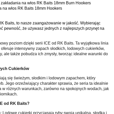
do zakładania na włos RK Baits 18mm Burn Hookers
nia na włos RK Baits 18mm Hookers
RK Baits, to nasze zaangażowanie w jakość. Wybierając
eć pewność, że używasz jednych z najlepszych przynęt na
owy poziom dzięki serii ICE od RK Baits. Ta wyjątkowa linia
h oferuje intensywny zapach słodkich, lodowych cukierków,
yby, ale także pobudza ich zmysły, tworząc idealne warunki do
ych Cukierków
niają się świeżym, słodkim i lodowym zapachem, który
. Jego orzeźwiający charakter sprawia, że seria ta idealnie
ia w różnych warunkach, zarówno na spokojnych wodach, jak
iornikach.
CE od RK Baits?
: Lodowe cukierki przyciągają ryby swoją unikalną, słodką i