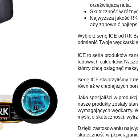
orzeźwiającą nutą.
Skuteczność w różnyc
Najwyższa jakość RK B
aby zapewnić najleps
Wybierz serię ICE od RK Bai
odmienić Twoje wędkarskie 
ICE to seria produktów zan
lodowych cukierków. Nasze 
którzy chcą osiągnąć maks
Serię ICE stworzyliśmy z m
również w cieplejszych por
Jako specjaliści w produkcji
nasze produkty zostały sta
wymagających wędkarzy. Ws
myślą o skuteczności, wytrz
Dzięki zastosowaniu najwy
skuteczność w przyciąganiu