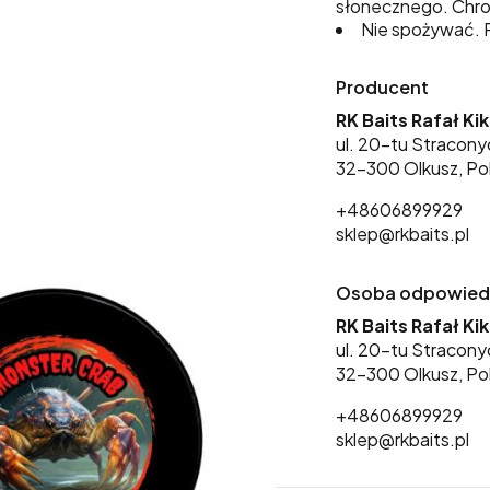
słonecznego. Chro
Nie spożywać. P
Producent
RK Baits Rafał Ki
ul. 20-tu Stracony
32-300 Olkusz, Po
+48606899929
sklep@rkbaits.pl
Osoba odpowiedzi
RK Baits Rafał Ki
ul. 20-tu Stracony
32-300 Olkusz, Po
+48606899929
sklep@rkbaits.pl