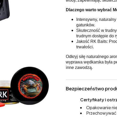
wody, zapewniając skutecz
Dlaczego warto wybrać M
Intensywny, naturalny
gatunków.
Skuteczność w trudnyc
trudnym dostępie do r
Jakość RK Baits: Pro
trwałości.
Odkryj siłę naturalnego aro
wyprawa wędkarska była peł
inne zawodzą.
Bezpieczeństwo prod
Certyfikaty i os
Opakowanie nie
Przechowywać w