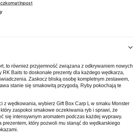
aczkomat Inpost
y
ort, to również przyjemność związana z odkrywaniem nowych
RK Baits to doskonałe prezenty dla każdego wędkarza,
świadczenia. Zaskocz bliską osobę kompletnym zestawem,
rawa stanie się smakowitą przygodą. Ryby pokochają te
ci z wędkowania, wybierz Gift Box Carp L w smaku Monster
 który zaspokoi smakowe oczekiwania ryb i sprawi, że
yć się intensywnym aromatem podczas każdej wyprawy.
a prezentem, który pozwoli mu stanąć do wędkarskiego
okazami.