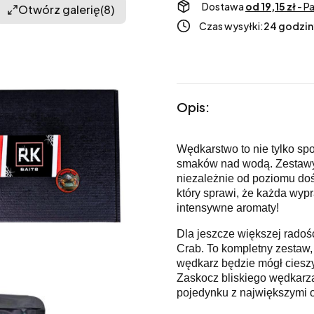
Dostawa
od 19,15 zł
- P
Otwórz galerię
(8)
Czas wysyłki:
24 godzin
Opis:
Wędkarstwo to nie tylko sp
smaków nad wodą. Zestawy 
niezależnie od poziomu do
który sprawi, że każda wyp
intensywne aromaty!
Dla jeszcze większej radoś
Crab. To kompletny zestaw,
wędkarz będzie mógł ciesz
Zaskocz bliskiego wędkarz
pojedynku z największymi 