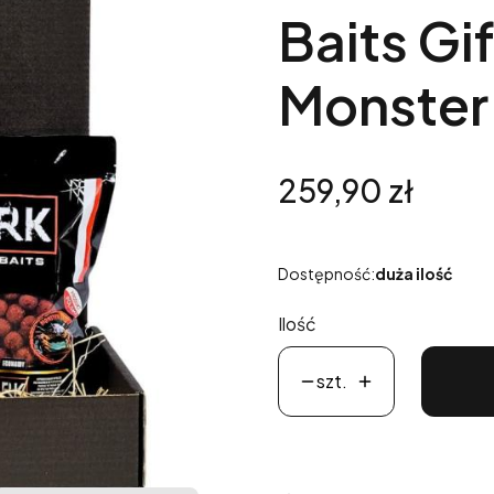
Baits Gi
Monster
Cena
259,90 zł
Dostępność:
duża ilość
Ilość
szt.