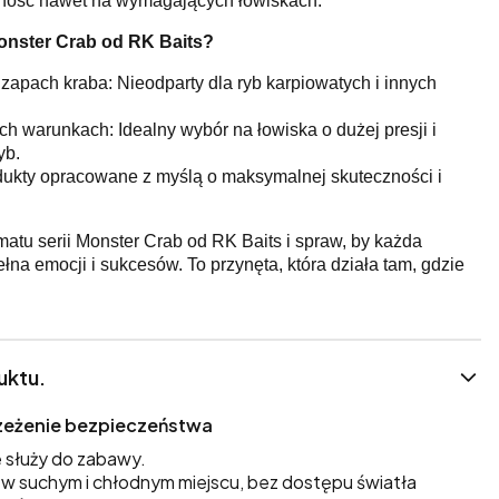
ność nawet na wymagających łowiskach.
onster Crab od RK Baits?
 zapach kraba: Nieodparty dla ryb karpiowatych i innych
h warunkach: Idealny wybór na łowiska o dużej presji i
yb.
dukty opracowane z myślą o maksymalnej skuteczności i
matu serii Monster Crab od RK Baits i spraw, by każda
na emocji i sukcesów. To przynęta, która działa tam, gdzie
uktu.
trzeżenie bezpieczeństwa
 służy do zabawy.
 suchym i chłodnym miejscu, bez dostępu światła