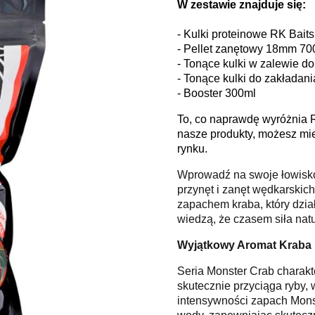
W zestawie znajduje się:
- Kulki proteinowe RK Bai
- Pellet zanętowy 18mm 700
- Tonące kulki w zalewie 
- Tonące kulki do zakłada
- Booster 300ml
To, co naprawdę wyróżnia 
nasze produkty, możesz mi
rynku.
Wprowadź na swoje łowisko 
przynęt i zanęt wędkarski
zapachem kraba, który dział
wiedzą, że czasem siła natu
Wyjątkowy Aromat Kraba
Seria Monster Crab charak
skutecznie przyciąga ryby, 
intensywności zapach Monst