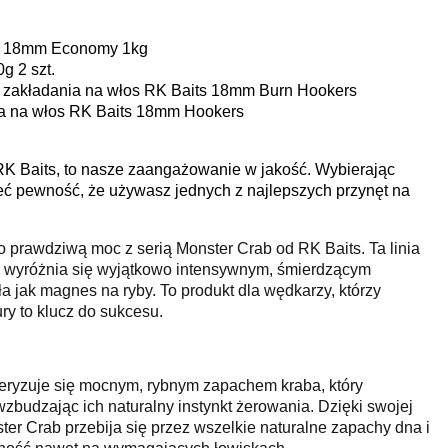
ts 18mm Economy 1kg
g 2 szt.
do zakładania na włos RK Baits 18mm Burn Hookers
nia na włos RK Baits 18mm Hookers
RK Baits, to nasze zaangażowanie w jakość. Wybierając
eć pewność, że używasz jednych z najlepszych przynęt na
prawdziwą moc z serią Monster Crab od RK Baits. Ta linia
ch wyróżnia się wyjątkowo intensywnym, śmierdzącym
a jak magnes na ryby. To produkt dla wędkarzy, którzy
ry to klucz do sukcesu.
teryzuje się mocnym, rybnym zapachem kraba, który
wzbudzając ich naturalny instynkt żerowania. Dzięki swojej
er Crab przebija się przez wszelkie naturalne zapachy dna i