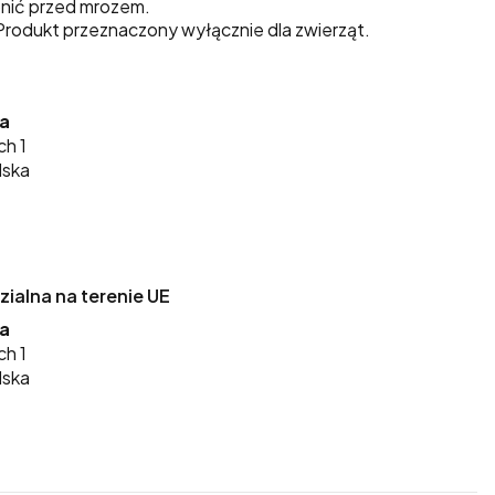
nić przed mrozem.
rodukt przeznaczony wyłącznie dla zwierząt.
ka
ch 1
lska
alna na terenie UE
ka
ch 1
lska