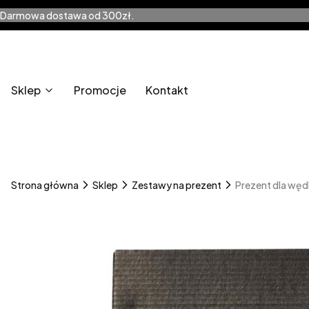
Darmowa dostawa od 300zł.
Sklep
Promocje
Kontakt
Strona główna
Sklep
Zestawy na prezent
Prezent dla wędk