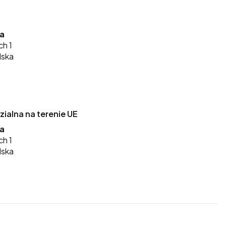
ka
ch 1
lska
alna na terenie UE
ka
ch 1
lska