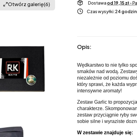
Dostawa
od 19,15 zł
- P
Otwórz galerię
(6)
Czas wysyłki:
24 godzin
Opis:
Wędkarstwo to nie tylko sp
smaków nad wodą. Zestawy 
niezależnie od poziomu do
który sprawi, że każda wyp
intensywne aromaty!
Zestaw Garlic to propozycja
charakterze. Skomponowany
zestaw przyciągnie ryby swo
sobie silne i wyraziste do
W zestawie znajduje się: