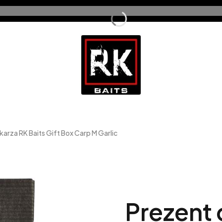
arza RK Baits Gift Box Carp M Garlic
Prezent 