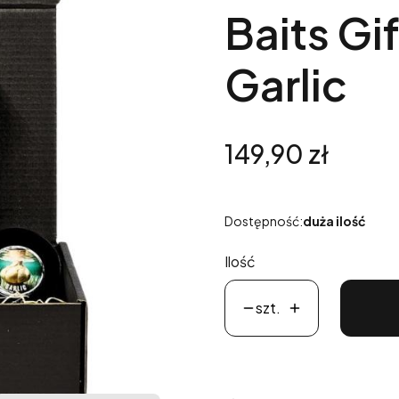
Baits Gi
Garlic
Cena
149,90 zł
Dostępność:
duża ilość
Ilość
szt.