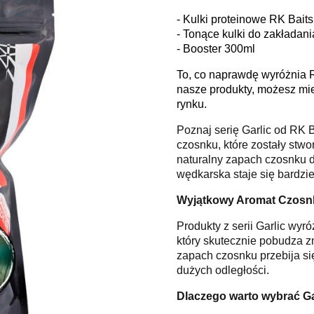
- Kulki proteinowe RK Bai
- Tonące kulki do zakłada
- Booster 300ml
To, co naprawdę wyróżnia 
nasze produkty, możesz mi
rynku.
Poznaj serię Garlic od RK 
czosnku, które zostały stw
naturalny zapach czosnku d
wędkarska staje się bardzie
Wyjątkowy Aromat Czosn
Produkty z serii Garlic wy
który skutecznie pobudza zm
zapach czosnku przebija si
dużych odległości.
Dlaczego warto wybrać Ga