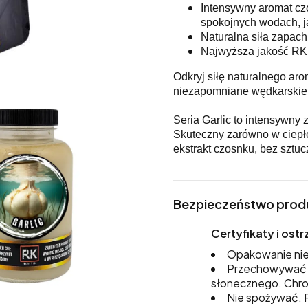
Intensywny aromat cz
spokojnych wodach, j
Naturalna siła zapach
Najwyższa jakość RK B
Odkryj siłę naturalnego aro
niezapomniane wędkarskie e
Seria Garlic to intensywny
Skuteczny zarówno w ciepłe
ekstrakt czosnku, bez sztu
Bezpieczeństwo prod
Certyfikaty i os
Opakowanie nie
Przechowywać w
słonecznego. Chro
Nie spożywać. P