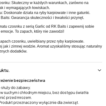
osnku: Skuteczny w każdych warunkach, zarówno na
ak i wymagających łowiskach.
u: Doskonale działa na ryby karpiowate i inne gatunki.
aits: Gwarancja skuteczności i trwałości przynęt.
matu czosnku z serią Garlic od RK Baits i zapewnij sobie
mocje. To zapach, który nie zawodzi!
 zapach czosnku, uwielbiany przez ryby karpiowate.
j jak i zimnej wodzie. Aromat uzyskaliśmy stosując naturalny
cznych dodatków.
uktu.
trzeżenie bezpieczeństwa
 służy do zabawy.
 suchym i chłodnym miejscu, bez dostępu światła
nić przed mrozem.
rodukt przeznaczony wyłącznie dla zwierząt.