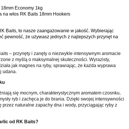
ts 18mm Economy 1kg
nia na włos RK Baits 18mm Hookers
RK Baits, to nasze zaangażowanie w jakość. Wybierając
eć pewność, że używasz jednych z najlepszych przynęt na
Baits – przynęty i zanęty o niezwykle intensywnym aromacie
orzone z myślą o maksymalnej skuteczności. Wyrazisty,
ziała jak magnes na ryby, sprawiając, że każda wyprawa
j udana.
ku
różniają się mocnym, charakterystycznym aromatem czosnku,
ysły ryb i zachęca je do brania. Dzięki swojej intensywności
ę przez naturalne zapachy dna i wody, przyciągając ryby z
rlic od RK Baits?