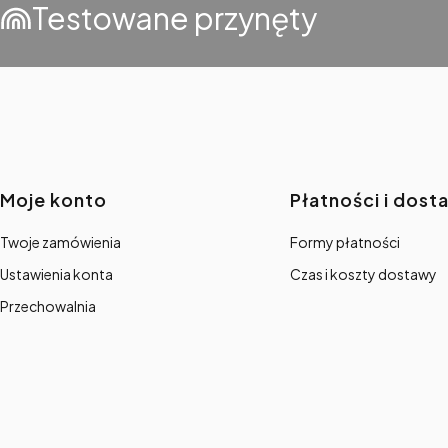
Testowane przynęty
Linki w stopce
Moje konto
Płatności i dost
Twoje zamówienia
Formy płatności
Ustawienia konta
Czas i koszty dostawy
Przechowalnia