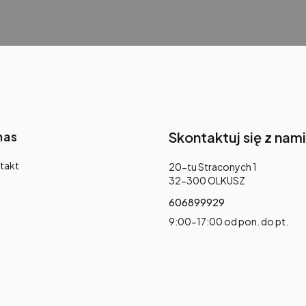
nas
Skontaktuj się z nami
takt
Adres:
20-tu Straconych 1
32-300 OLKUSZ
606899929
9:00-17:00 od pon. do pt.