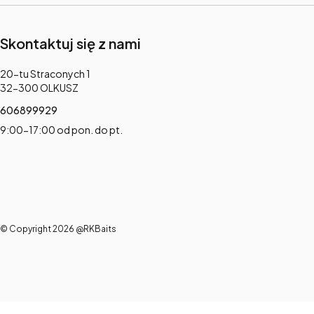
Skontaktuj się z nami
Adres:
20-tu Straconych 1
32-300 OLKUSZ
606899929
9:00-17:00 od pon. do pt.
© Copyright 2026 @RKBaits