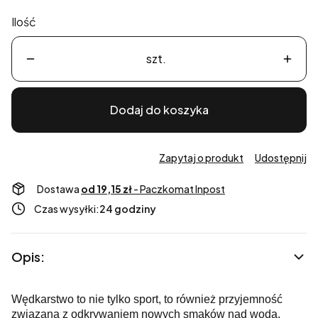
Ilość
szt.
Dodaj do koszyka
Zapytaj o produkt
Udostępnij
Dostawa
od 19,15 zł
- Paczkomat Inpost
Czas wysyłki:
24 godziny
Opis:
Wędkarstwo to nie tylko sport, to również przyjemność
związana z odkrywaniem nowych smaków nad wodą.