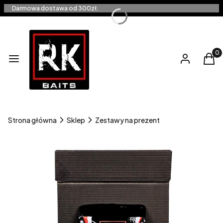
Darmowa dostawa od 300zł.
Produ
Menu
Zaloguj się
Kos
Strona główna
Sklep
Zestawy na prezent