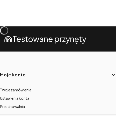
Testowane przynęty
Linki w stopce
Moje konto
Twoje zamówienia
Ustawienia konta
Przechowalnia