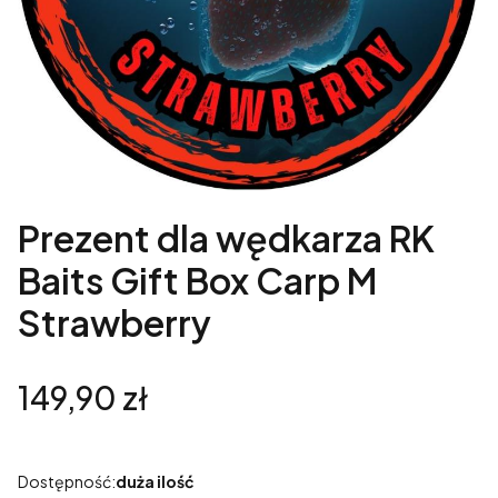
Prezent dla wędkarza RK
Baits Gift Box Carp M
Strawberry
Cena
149,90 zł
Dostępność:
duża ilość