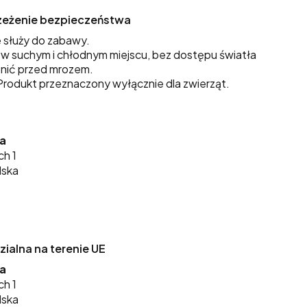
trzeżenie bezpieczeństwa
 służy do zabawy.
 suchym i chłodnym miejscu, bez dostępu światła
nić przed mrozem.
rodukt przeznaczony wyłącznie dla zwierząt.
ka
ch 1
lska
alna na terenie UE
ka
ch 1
lska