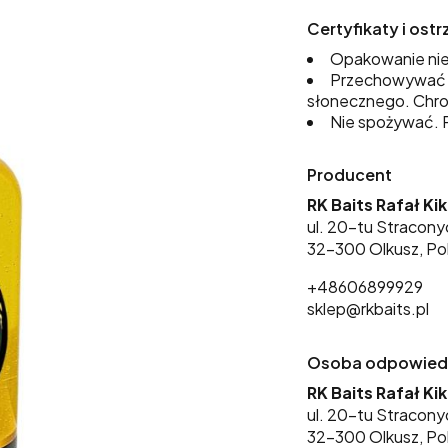
Certyfikaty i os
Opakowanie nie
Przechowywać w
słonecznego. Chro
Nie spożywać. P
Producent
RK Baits Rafał Ki
ul. 20-tu Stracony
32-300 Olkusz, Po
+48606899929
sklep@rkbaits.pl
Osoba odpowiedzi
RK Baits Rafał Ki
ul. 20-tu Stracony
32-300 Olkusz, Po