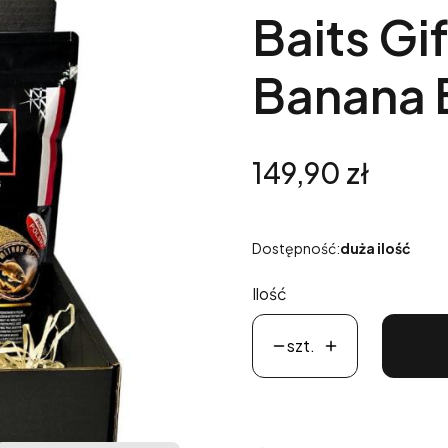
Baits Gi
Banana B
Cena
149,90 zł
Dostępność:
duża ilość
Ilość
szt.