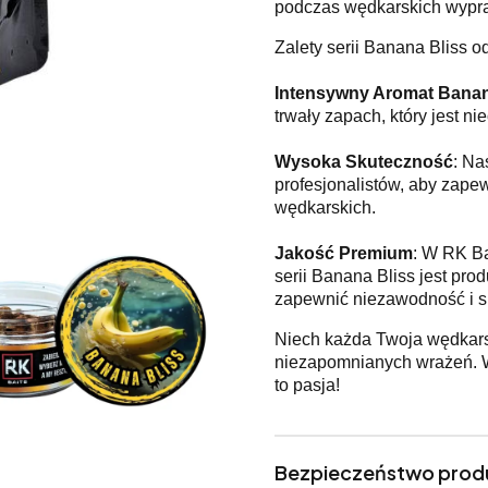
podczas wędkarskich wypr
Zalety serii Banana Bliss o
Intensywny Aromat Bana
trwały zapach, który jest nie
Wysoka Skuteczność
: Na
profesjonalistów, aby zape
wędkarskich.
Jakość Premium
: W RK Ba
serii Banana Bliss jest pr
zapewnić niezawodność i s
Niech każda Twoja wędkars
niezapomnianych wrażeń. W
to pasja!
Bezpieczeństwo prod