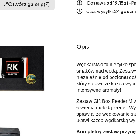
Dostawa
od 19,15 zł
- P
Otwórz galerię
(7)
Czas wysyłki:
24 godzin
Opis:
Wędkarstwo to nie tylko sp
smaków nad wodą. Zestawy 
niezależnie od poziomu do
który sprawi, że każda wyp
intensywne aromaty!
Zestaw Gift Box Feeder M 
łowienia metodą feeder. Wy
sprawią, że wędkowanie sta
ułatwi każdą wędkarską w
Kompletny zestaw przynęt 