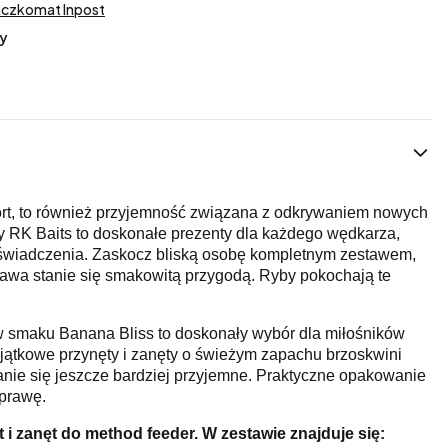
aczkomat Inpost
y
ort, to również przyjemność związana z odkrywaniem nowych
RK Baits to doskonałe prezenty dla każdego wędkarza,
świadczenia. Zaskocz bliską osobę kompletnym zestawem,
rawa stanie się smakowitą przygodą. Ryby pokochają te
w smaku Banana Bliss to doskonały wybór dla miłośników
jątkowe przynęty i zanęty o świeżym zapachu brzoskwini
nie się jeszcze bardziej przyjemne. Praktyczne opakowanie
yprawę.
i zanęt do method feeder. W zestawie znajduje się: