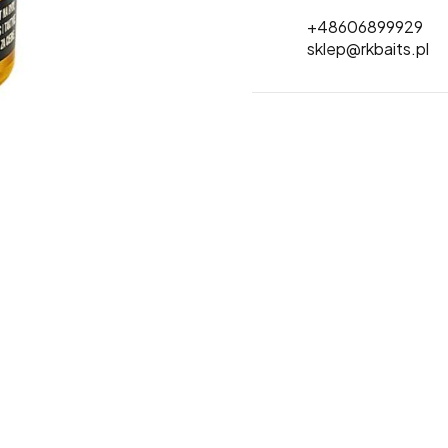
+48606899929
sklep@rkbaits.pl