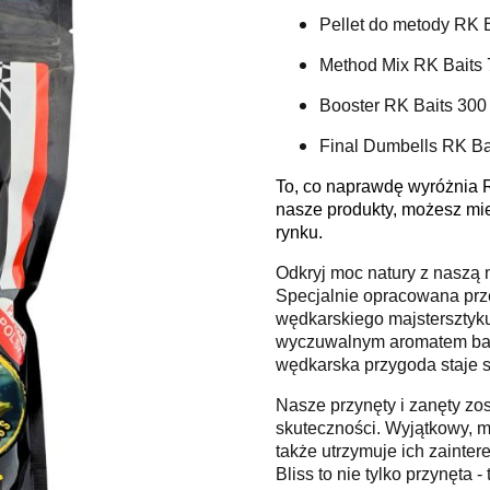
Pellet do metody RK 
Method Mix RK Baits 
Booster RK Baits 300
Final Dumbells RK Ba
To, co naprawdę wyróżnia 
nasze produkty, możesz mi
rynku.
Odkryj moc natury z naszą 
Specjalnie opracowana prze
wędkarskiego majstersztyku
wyczuwalnym aromatem banan
wędkarska przygoda staje si
Nasze przynęty i zanęty z
skuteczności. Wyjątkowy, m
także utrzymuje ich zaint
Bliss to nie tylko przynęta