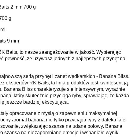
Baits 2 mm 700 g
700 g
 ml
its 9 mm
RK Baits, to nasze zaangażowanie w jakość. Wybierając
eć pewność, że używasz jednych z najlepszych przynęt na
najnowszą serią przynęt i zanęt wędkarskich - Banana Bliss.
z ekspertów RK Baits, ta linia produktów jest kwintesencją
. Banana Bliss charakteryzuje się intensywnym, wyraźnie
a, który skutecznie przyciąga ryby, sprawiając, że każda
ę jeszcze bardziej ekscytująca.
ostały opracowane z myślą o zapewnieniu maksymalnej
ocny aromat banana nie tylko przyciąga ryby z daleka, ale
eresowanie, zwiększając szanse na udane połowy. Banana
 - to szansa na niezapomniane emocje i wspaniałe wyniki