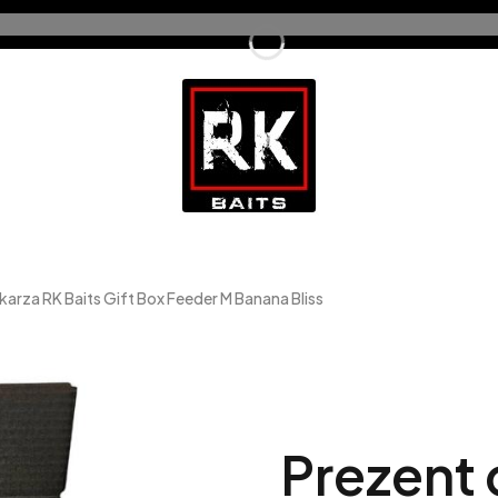
arza RK Baits Gift Box Feeder M Banana Bliss
Prezent 