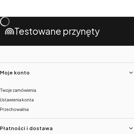
Testowane przynęty
Linki w stopce
Moje konto
Twoje zamówienia
Ustawienia konta
Przechowalnia
Płatności i dostawa