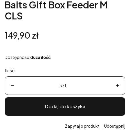
Baits Gift Box Feeder M
CLS
Cena
149,90 zł
Dostępność:
duża ilość
Ilość
szt.
Dodaj do koszyka
Zapytaj o produkt
Udostępnij