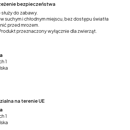
trzeżenie bezpieczeństwa
 służy do zabawy.
 suchym i chłodnym miejscu, bez dostępu światła
nić przed mrozem.
rodukt przeznaczony wyłącznie dla zwierząt.
ka
ch 1
lska
alna na terenie UE
ka
ch 1
lska