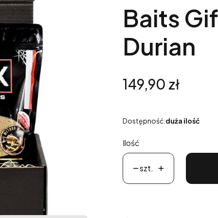
Baits Gi
Durian
Cena
149,90 zł
Dostępność:
duża ilość
Ilość
szt.