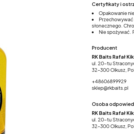
Certyfikaty i os
Opakowanie nie
Przechowywać w
słonecznego. Chro
Nie spożywać. P
Producent
RK Baits Rafał Ki
ul. 20-tu Stracony
32-300 Olkusz, Po
+48606899929
sklep@rkbaits.pl
Osoba odpowiedzi
RK Baits Rafał Ki
ul. 20-tu Stracony
32-300 Olkusz, Po