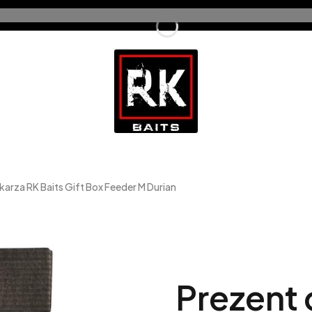
arza RK Baits Gift Box Feeder M Durian
Prezent 