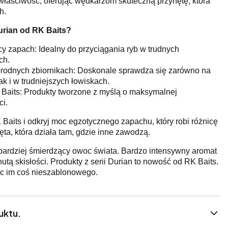
właściwość, oferując wędkarzom skuteczną przynętę, która
h.
urian od RK Baits?
y zapach: Idealny do przyciągania ryb w trudnych
ch.
rodnych zbiornikach: Doskonale sprawdza się zarówno na
k i w trudniejszych łowiskach.
Baits: Produkty tworzone z myślą o maksymalnej
ci.
Baits i odkryj moc egzotycznego zapachu, który robi różnicę
ta, która działa tam, gdzie inne zawodzą.
bardziej śmierdzący owoc świata. Bardzo intensywny aromat
tą skisłości. Produkty z serii Durian to nowość od RK Baits.
ąc im coś nieszablonowego.
uktu.