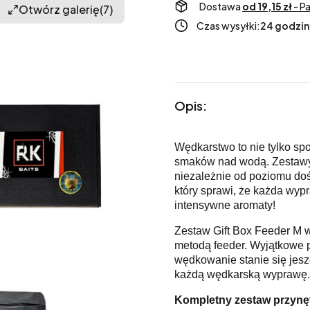
Dostawa
od 19,15 zł
- P
Otwórz galerię
(7)
Czas wysyłki:
24 godzin
Opis:
Wędkarstwo to nie tylko sp
smaków nad wodą. Zestawy 
niezależnie od poziomu do
który sprawi, że każda wyp
intensywne aromaty!
Zestaw Gift Box Feeder M w
metodą feeder. Wyjątkowe p
wędkowanie stanie się jesz
każdą wędkarską wyprawę
Kompletny zestaw przynęt 