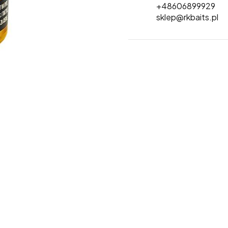
+48606899929
sklep@rkbaits.pl