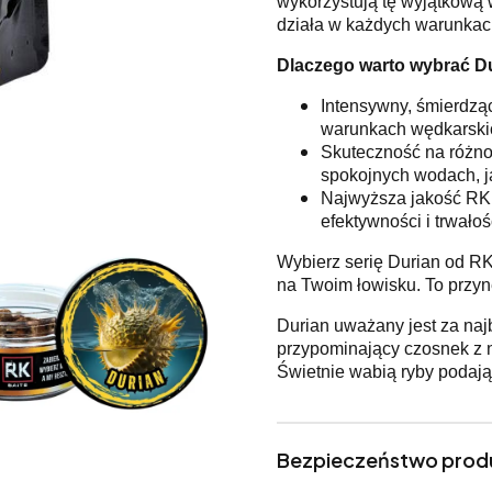
wykorzystują tę wyjątkową 
działa w każdych warunkac
Dlaczego warto wybrać D
Intensywny, śmierdząc
warunkach wędkarski
Skuteczność na różno
spokojnych wodach, ja
Najwyższa jakość RK 
efektywności i trwałoś
Wybierz serię Durian od RK 
na Twoim łowisku. To przynę
Durian uważany jest za naj
przypominający czosnek z nu
Świetnie wabią ryby podaj
Bezpieczeństwo prod