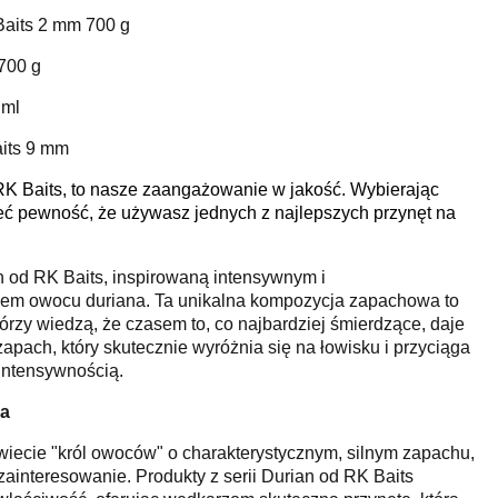
Baits 2 mm 700 g
700 g
 ml
its 9 mm
RK Baits, to nasze zaangażowanie w jakość. Wybierając
eć pewność, że używasz jednych z najlepszych przynęt na
 od RK Baits, inspirowaną intensywnym i
em owocu duriana. Ta unikalna kompozycja zapachowa to
órzy wiedzą, że czasem to, co najbardziej śmierdzące, daje
 zapach, który skutecznie wyróżnia się na łowisku i przyciąga
intensywnością.
na
wiecie "król owoców" o charakterystycznym, silnym zapachu,
zainteresowanie. Produkty z serii Durian od RK Baits