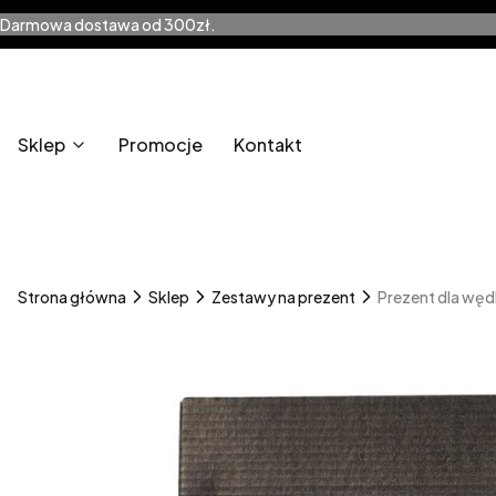
Darmowa dostawa od 300zł.
Sklep
Promocje
Kontakt
Strona główna
Sklep
Zestawy na prezent
Prezent dla wędk